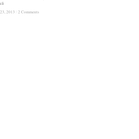
 că
 23, 2013
 23, 2013
/
/
2 Comments
2 Comments