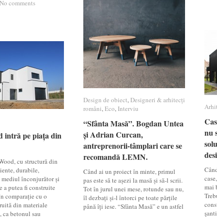
No comments
No comments
Design de obiect
Design de obiect
,
Designeri & arhitecți
Designeri & arhitecți
Arhi
Arhi
români
români
,
Eco
Eco
,
Interviu
Interviu
Cas
Cas
“Sfânta Masă”. Bogdan Untea
“Sfânta Masă”. Bogdan Untea
nu s
nu s
și Adrian Curcan,
și Adrian Curcan,
intră pe piața din
intră pe piața din
solu
solu
antreprenorii-tâmplari care se
antreprenorii-tâmplari care se
des
des
recomandă LEMN.
recomandă LEMN.
ood, cu structură din
Când
iente, durabile,
Când ai un proiect în minte, primul
case
 mediul înconjurător și
pas este să te așezi la masă și să-l scrii.
mai 
 a putea fi construite
Tot în jurul unei mese, rotunde sau nu,
Treb
 în comparație cu o
îl dezbați și-l întorci pe toate părțile
const
ruită din materiale
până îți iese. “Sfânta Masă” e un astfel
şanti
 ca betonul sau