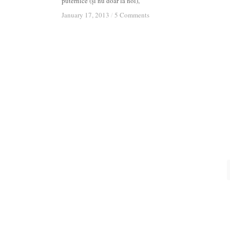
puternice (și nu doar la noi),
January 17, 2013
January 17, 2013
/
/
5 Comments
5 Comments