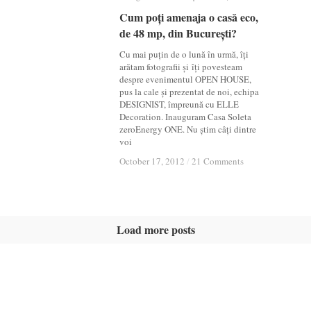
Cum poți amenaja o casă eco,
Cum poți amenaja o casă eco,
de 48 mp, din București?
de 48 mp, din București?
Cu mai puțin de o lună în urmă, îți
arătam fotografii și îți povesteam
despre evenimentul OPEN HOUSE,
pus la cale și prezentat de noi, echipa
DESIGNIST, împreună cu ELLE
Decoration. Inauguram Casa Soleta
zeroEnergy ONE. Nu știm câți dintre
voi
October 17, 2012
October 17, 2012
/
/
21 Comments
21 Comments
Load more posts