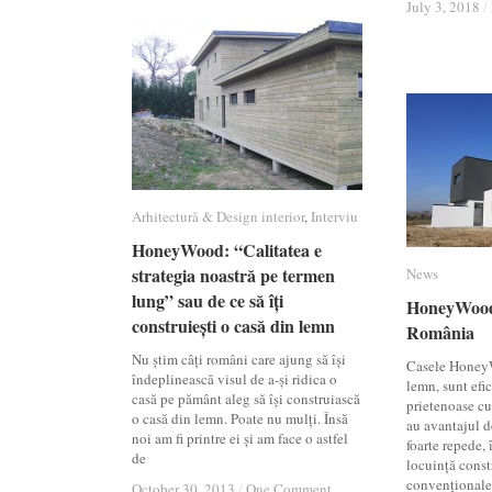
July 3, 2018
July 3, 2018
/
/
Arhitectură & Design interior
Arhitectură & Design interior
,
Interviu
Interviu
HoneyWood: “Calitatea e
HoneyWood: “Calitatea e
strategia noastră pe termen
strategia noastră pe termen
News
News
lung” sau de ce să îți
lung” sau de ce să îți
HoneyWood 
HoneyWood 
construiești o casă din lemn
construiești o casă din lemn
România
România
Nu știm câți români care ajung să își
Casele HoneyW
îndeplinească visul de a-și ridica o
lemn, sunt efic
casă pe pământ aleg să își construiască
prietenoase cu
o casă din lemn. Poate nu mulți. Însă
au avantajul de
noi am fi printre ei și am face o astfel
foarte repede,
de
locuință const
convenționale,
October 30, 2013
October 30, 2013
/
/
One Comment
One Comment