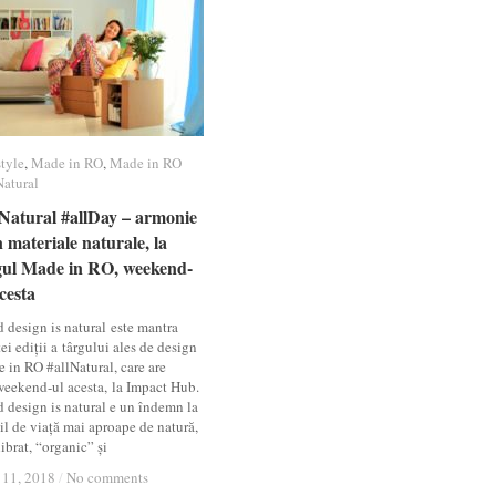
style
style
,
Made in RO
Made in RO
,
Made in RO
Made in RO
Natural
Natural
lNatural #allDay – armonie
lNatural #allDay – armonie
 materiale naturale, la
 materiale naturale, la
gul Made in RO, weekend-
gul Made in RO, weekend-
cesta
cesta
 design is natural este mantra
ei ediții a târgului ales de design
 in RO #allNatural, care are
weekend-ul acesta, la Impact Hub.
 design is natural e un îndemn la
il de viață mai aproape de natură,
ibrat, “organic” și
11, 2018
11, 2018
/
/
No comments
No comments