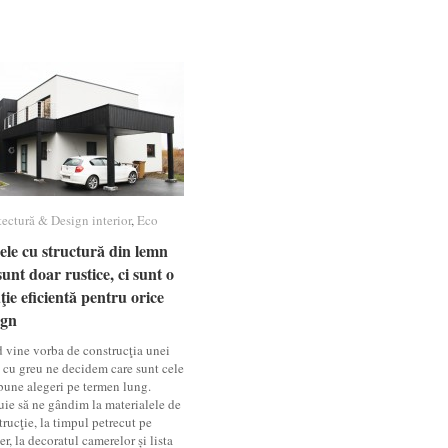
tectură & Design interior
tectură & Design interior
,
Eco
Eco
ele cu structură din lemn
ele cu structură din lemn
unt doar rustice, ci sunt o
unt doar rustice, ci sunt o
ţie eficientă pentru orice
ţie eficientă pentru orice
ign
ign
 vine vorba de construcţia unei
, cu greu ne decidem care sunt cele
bune alegeri pe termen lung.
uie să ne gândim la materialele de
rucţie, la timpul petrecut pe
er, la decoratul camerelor și lista