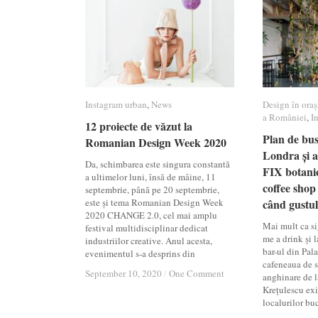
Instagram urban
Instagram urban
,
News
News
Design în oraș
Design în oraș
a României
a României
,
I
I
12 proiecte de văzut la
12 proiecte de văzut la
Plan de bus
Plan de bus
Romanian Design Week 2020
Romanian Design Week 2020
Londra și a
Londra și a
Da, schimbarea este singura constantă
FIX botanic
FIX botanic
a ultimelor luni, însă de mâine, 11
coffee shop
coffee shop
septembrie, până pe 20 septembrie,
este și tema Romanian Design Week
când gustul
când gustul
2020 CHANGE 2.0, cel mai amplu
Mai mult ca si
festival multidisciplinar dedicat
me a drink și 
industriilor creative. Anul acesta,
bar-ul din Pala
evenimentul s-a desprins din
cafeneaua de s
September 10, 2020
September 10, 2020
/
/
One Comment
One Comment
anghinare de l
Krețulescu exi
localurilor bu