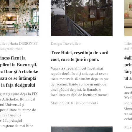
,
Eco
Eco
,
Harta DESIGNIST
Harta DESIGNIST
Design Travel
Design Travel
,
Eco
Eco
Life
Life
nstagram urban
nstagram urban
#all
#all
Tree Hotel, reședința de vară
Tree Hotel, reședința de vară
iness făcut la
iness făcut la
#al
#al
cool, care te ține în pom.
cool, care te ține în pom.
plicat la București.
plicat la București.
prin
prin
Vara s-a strecurat încet-încet, mai
al bar și Artichoke
al bar și Artichoke
târ
târ
repede decât în alți ani, așa că avem
 sau ce se întâmplă
 sau ce se întâmplă
ul a
ul a
toate motivele să căutăm deja un pic
 ia fața designului
 ia fața designului
de răcoare. Haide cu noi în mijlocul
Good
unei păduri de pini, la Harads, o
acest
gur ați ajuns deja la FIX
localitate cu 600 de locuitori tocmai
Made
la Artichoke. Botanical
May 22, 2018
May 22, 2018
/
/
No comments
No comments
loc 
tul Universul și
Good
pecialitate cu nume de
un st
ângă Biserica
echil
stă în peisajul
cureștene de mai bine
May 
May 