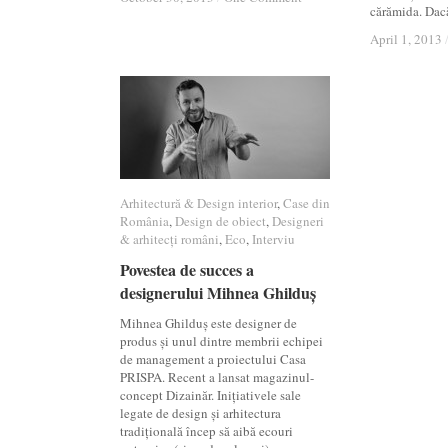
cărămida. Dac
April 1, 2013
April 1, 2013
Arhitectură & Design interior
Arhitectură & Design interior
,
Case din
Case din
România
România
,
Design de obiect
Design de obiect
,
Designeri
Designeri
& arhitecți români
& arhitecți români
,
Eco
Eco
,
Interviu
Interviu
Povestea de succes a
Povestea de succes a
designerului Mihnea Ghilduș
designerului Mihnea Ghilduș
Mihnea Ghilduș este designer de
produs și unul dintre membrii echipei
de management a proiectului Casa
PRISPA. Recent a lansat magazinul-
concept Dizainăr. Inițiativele sale
legate de design și arhitectura
tradițională încep să aibă ecouri