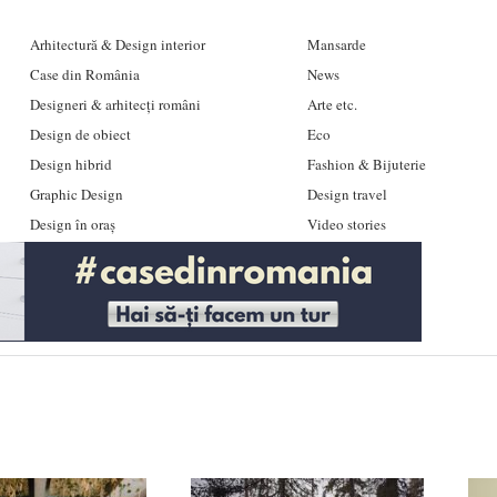
Arhitectură & Design interior
Mansarde
Case din România
News
Designeri & arhitecți români
Arte etc.
Design de obiect
Eco
Design hibrid
Fashion & Bijuterie
Graphic Design
Design travel
Design în oraș
Video stories