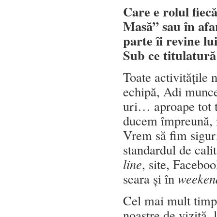
Care e rolul fiec
Masă” sau în afa
parte îi revine 
Sub ce titulatur
Toate activitățile 
echipă, Adi munceș
uri… aproape tot t
ducem împreună, n
Vrem să fim siguri
standardul de cali
line
, site, Facebo
seara și în
weeken
Cel mai mult timp,
noastre de vizită,