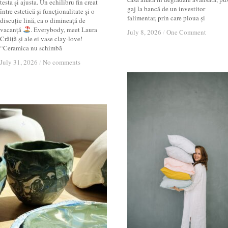
testa și ajusta. Un echilibru fin creat
gaj la bancă de un investitor
între estetică și funcționalitate și o
falimentar, prin care ploua și
discuție lină, ca o dimineață de
vacanță
. Everybody, meet Laura
July 8, 2026
July 8, 2026
/
/
One Comment
One Comment
Crăiță și ale ei vase clay-love!
“Ceramica nu schimbă
July 31, 2026
July 31, 2026
/
/
No comments
No comments