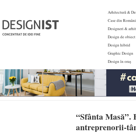
Arhitectură & Des
Case din Români
Designeri & arhi
Design de obiect
Design hibrid
Graphic Design
Design în oraș
“Sfânta Masă”. 
antreprenorii-t