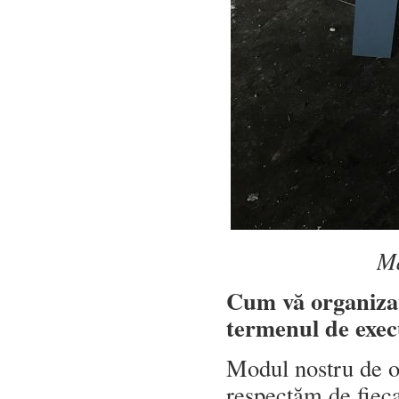
Ma
Cum vă
organizaț
termenul de exec
Modul nostru de or
respectăm de fieca