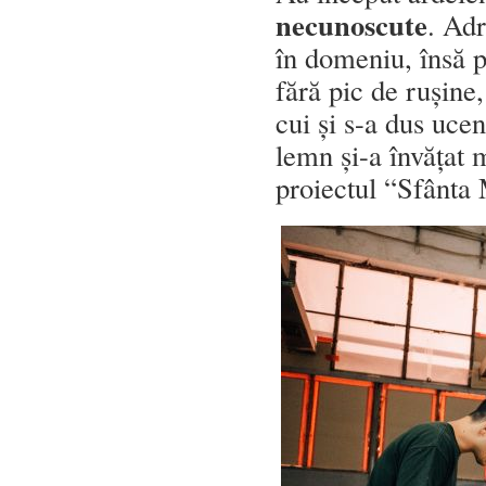
necunoscute
. Ad
în domeniu, însă 
fără pic de rușin
cui și s-a dus ucen
lemn și-a învățat 
proiectul “Sfânta 