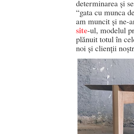
determinarea și se
“gata cu munca de 
am muncit și ne-a
site
-ul, modelul p
plănuit totul în ce
noi și clienții noș