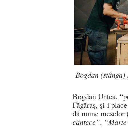
Bogdan (stânga) ș
Bogdan Untea, “po
Făgăraș, și-i plac
dă nume meselor 
cântece”
,
“Marte