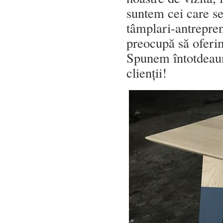
suntem cei care s
tâmplari-antrepren
preocupă să oferim
Spunem întotdeaun
clienții!