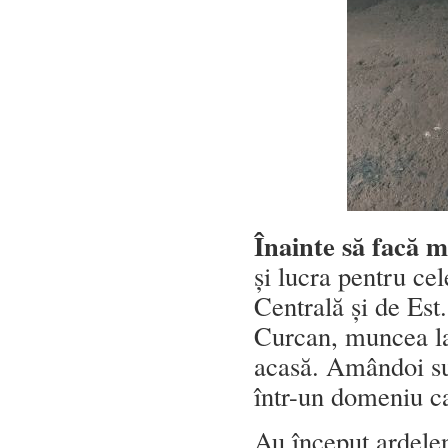
Înainte să facă m
și lucra pentru ce
Centrală și de Est
Curcan, muncea la 
acasă. Amândoi sun
într-un domeniu ca
Au început ardele