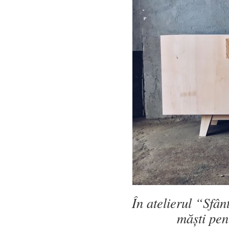
În atelierul “Sfâ
măști pent