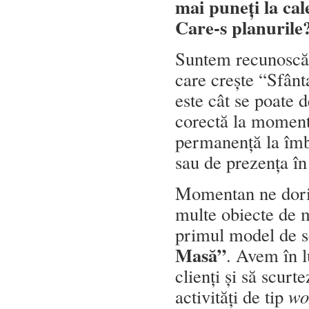
mai puneț
i la ca
Care-s planurile
Suntem recunoscăt
care crește “Sfânt
este cât se poate d
corectă la momentu
permanență la îmbu
sau de prezența î
Momentan ne dorim
multe obiecte de m
primul model de s
Masă”
. Avem în l
clienți și să scur
activități de tip
wo