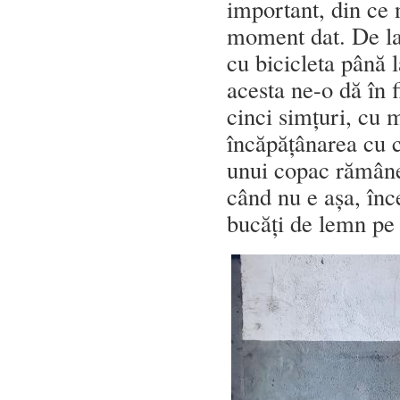
important, din ce 
moment dat. De la
cu bicicleta până l
acesta ne-o dă în f
cinci simțuri, cu m
încăpățânarea cu c
unui copac rămâne 
când nu e așa, înc
bucăți de lemn pe 