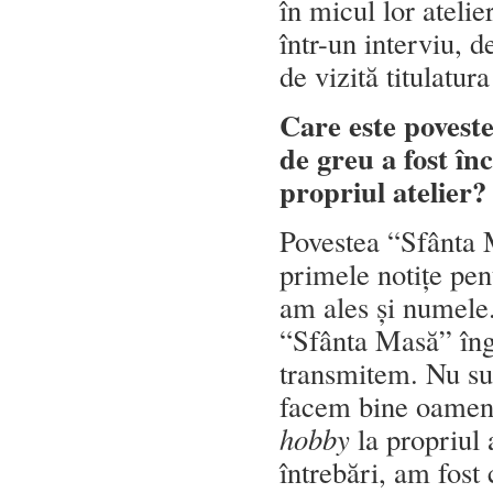
în micul lor ateli
într-un interviu, d
de vizită titulatu
Care este poveste
de greu a fost î
propriul atelier?
Povestea “Sfânta 
primele notițe pen
am ales și numele
“Sfânta Masă” îng
transmitem. Nu su
facem bine oameni
hobby
la propriul 
întrebări, am fost 