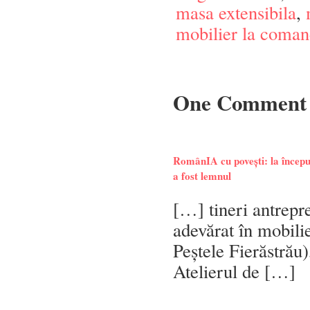
masa extensibila
,
mobilier la coma
One Comment
RomânIA cu povești: la începu
a fost lemnul
[…] tineri antrepr
adevărat în mobili
Peștele Fierăstrău
Atelierul de […]