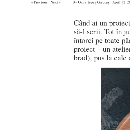
« Previous
/
Next »
By
Oana Țepeș-Greuruș
/
April 12, 
Când ai un proiect
să-l scrii. Tot în 
întorci pe toate pă
proiect – un ateli
brad), pus la cale