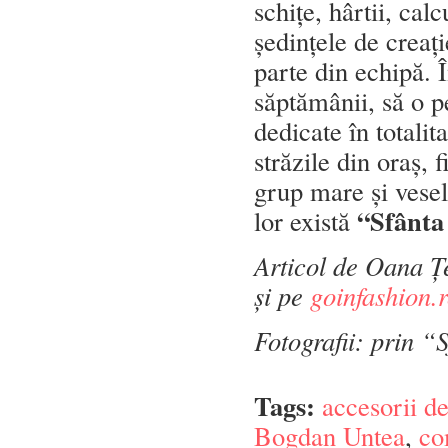
schițe, hârtii, cal
ședințele de creaț
parte din echipă. 
săptămânii, să o p
dedicate în totalita
străzile din oraș,
grup mare și vesel
“Sfânta
lor există
Articol de Oana Țe
și pe
goinfashion.r
Fotografii: prin 
Tags:
accesorii d
Bogdan Untea
,
co