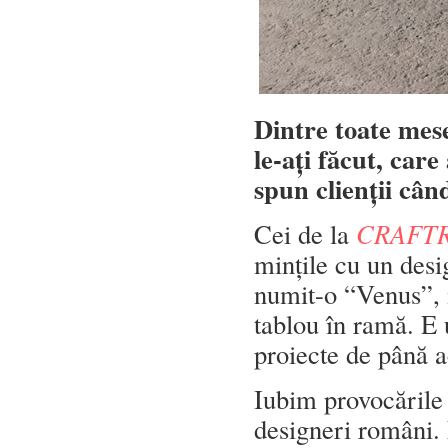
Dintre toate mese
le-ați făcut, car
spun clienții câ
Cei de la
CRAFT
mințile cu un desi
numit-o “Venus”, m
tablou în ramă. E
proiecte de până 
Iubim provocările 
designeri români.