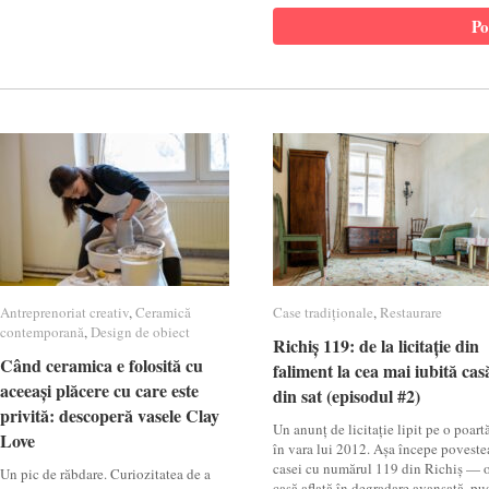
Antreprenoriat creativ
Antreprenoriat creativ
,
Ceramică
Ceramică
Case tradiționale
Case tradiționale
,
Restaurare
Restaurare
contemporană
contemporană
,
Design de obiect
Design de obiect
Richiș 119: de la licitație din
Richiș 119: de la licitație din
Când ceramica e folosită cu
Când ceramica e folosită cu
faliment la cea mai iubită cas
faliment la cea mai iubită cas
aceeași plăcere cu care este
aceeași plăcere cu care este
din sat (episodul #2)
din sat (episodul #2)
privită: descoperă vasele Clay
privită: descoperă vasele Clay
Un anunț de licitație lipit pe o poartă
Love
Love
în vara lui 2012. Așa începe poveste
casei cu numărul 119 din Richiș — 
Un pic de răbdare. Curiozitatea de a
casă aflată în degradare avansată, pu