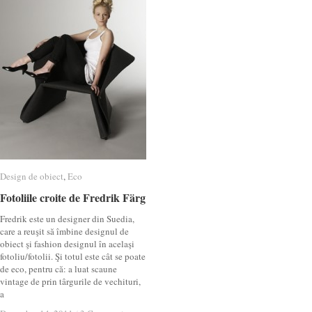
Design de obiect
Design de obiect
,
Eco
Eco
Fotoliile croite de Fredrik Färg
Fotoliile croite de Fredrik Färg
Fredrik este un designer din Suedia,
care a reuşit să îmbine designul de
obiect şi fashion designul în acelaşi
fotoliu/fotolii. Şi totul este cât se poate
de eco, pentru că: a luat scaune
vintage de prin târgurile de vechituri,
a