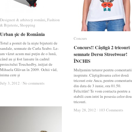
Designeri & arhitecți români
Designeri & arhitecți români
,
Fashion
Fashion
& Bijuterie
& Bijuterie
,
Shopping
Shopping
Urban șic de România
Urban șic de România
Concurs
Concurs
Totul a pornit de la niște bijuterii de
Concurs!! Câştigă 2 tricouri
Concurs!! Câştigă 2 tricouri
sandale, semnate de Carla Szabo. Le-
semnate Dersu Streetwear!
semnate Dersu Streetwear!
am văzut acum mai puțin de o lună,
când au și fost lansate în cadrul
ÎNCHIS
ÎNCHIS
proiectului Touchedby, inițiat de
Mihaela Glăvan în 2009. Ochii văd,
Mulțumim tuturor pentru comentarii
inima cere și
inspirate. Câștigătoarea celor două
tricouri este Anca, pentru comentari
July 3, 2012
July 3, 2012
/
/
No comments
No comments
din data de 3 iunie, ora 01.50.
Felicitări! Te vom contacta pentru a
stabili cum intri în posesia celor dou
tricouri.
May 28, 2012
May 28, 2012
/
/
103 Comments
103 Comments