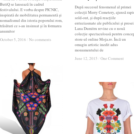
ButiQ se lansează în cadrul
După succesul fenomenal al primei
festivalului. E vorba despre PICNIC,
colecții Merry Cemetery, ajunsă rapi
inspirată de mobilitatea permanentă și
sold-out, și după reacțiile
nomadismul din istoria poporului rom,
entuziasmate ale publicului și presei
trăsături ce s-au insinuat și în formarea
Lana Dumitru revine cu o nouă
anumitor
colecție spectaculoasă pentru conce
store-ul online Moja.ro. Încă un
October 5, 2016
October 5, 2016
/
/
No comments
No comments
omagiu artistic inedit adus
monumentului de
June 12, 2015
June 12, 2015
/
/
One Comment
One Comment