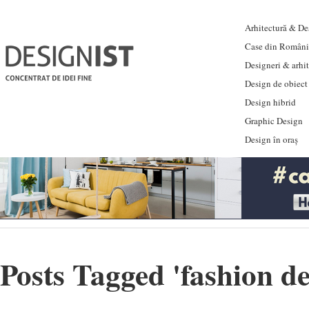
Arhitectură & Des
Case din Români
Designeri & arhi
Design de obiect
Design hibrid
Graphic Design
Design în oraș
Posts Tagged '
fashion d