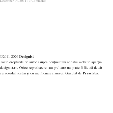
December 14, 2011
December 14, 2011
/
/
3 Comments
3 Comments
Designist
©2011-2026
Toate drepturile de autor asupra conținutului acestui website aparțin
designist.ro. Orice reproducere sau preluare nu poate fi făcută decât
Presslabs
cu acordul nostru și cu menționarea sursei. Găzduit de
.