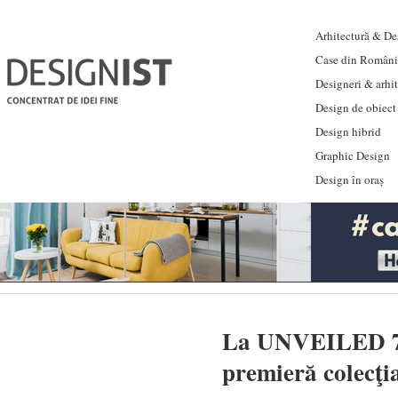
Arhitectură & Des
Case din Români
Designeri & arhi
Design de obiect
Design hibrid
Graphic Design
Design în oraș
La UNVEILED 7, 
premieră colecţi