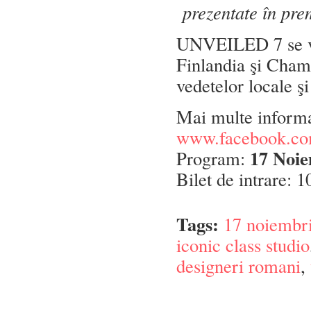
prezentate în pr
UNVEILED 7 se va 
Finlandia şi Chamb
vedetelor locale ş
Mai multe informa
www.facebook.com
17 Noi
Program:
Bilet de intrare: 10
Tags:
17 noiembr
iconic class studio
designeri romani
,