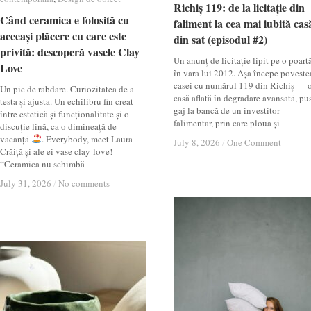
Richiș 119: de la licitație din
Richiș 119: de la licitație din
Când ceramica e folosită cu
Când ceramica e folosită cu
faliment la cea mai iubită cas
faliment la cea mai iubită cas
aceeași plăcere cu care este
aceeași plăcere cu care este
din sat (episodul #2)
din sat (episodul #2)
privită: descoperă vasele Clay
privită: descoperă vasele Clay
Un anunț de licitație lipit pe o poartă
Love
Love
în vara lui 2012. Așa începe poveste
casei cu numărul 119 din Richiș — 
Un pic de răbdare. Curiozitatea de a
casă aflată în degradare avansată, pu
testa și ajusta. Un echilibru fin creat
gaj la bancă de un investitor
între estetică și funcționalitate și o
falimentar, prin care ploua și
discuție lină, ca o dimineață de
vacanță
. Everybody, meet Laura
July 8, 2026
July 8, 2026
/
/
One Comment
One Comment
Crăiță și ale ei vase clay-love!
“Ceramica nu schimbă
July 31, 2026
July 31, 2026
/
/
No comments
No comments