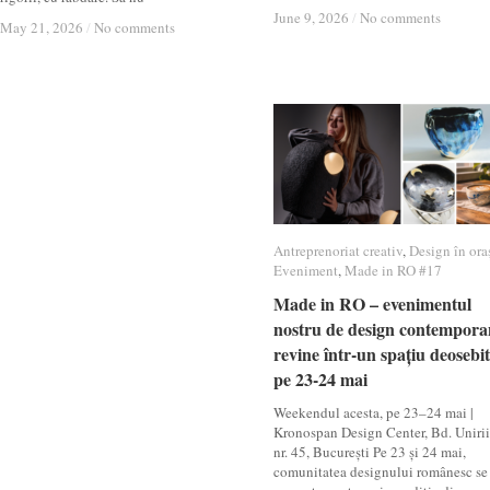
June 9, 2026
June 9, 2026
/
/
No comments
No comments
May 21, 2026
May 21, 2026
/
/
No comments
No comments
Antreprenoriat creativ
Antreprenoriat creativ
,
Design în ora
Design în ora
Eveniment
Eveniment
,
Made in RO #17
Made in RO #17
Made in RO – evenimentul
Made in RO – evenimentul
nostru de design contempora
nostru de design contempora
revine într-un spațiu deosebit
revine într-un spațiu deosebit
pe 23-24 mai
pe 23-24 mai
Weekendul acesta, pe 23–24 mai |
Kronospan Design Center, Bd. Unirii
nr. 45, București Pe 23 și 24 mai,
comunitatea designului românesc se