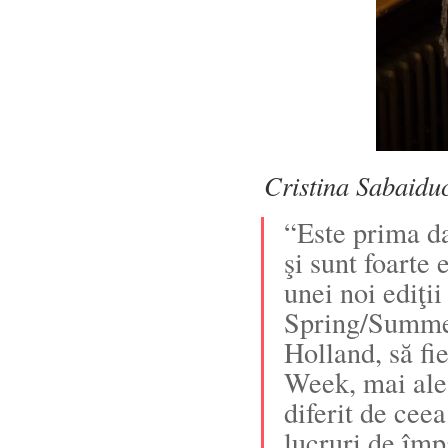
Cristina Sabaidu
“Este prima d
şi sunt foarte
unei noi ediţ
Spring/Summer
Holland, să fi
Week, mai ales
diferit de cee
lucruri de împ