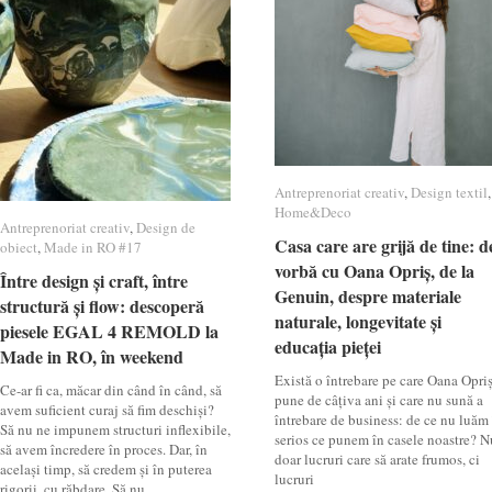
Antreprenoriat creativ
Antreprenoriat creativ
,
Design textil
Design textil
,
Home&Deco
Home&Deco
Antreprenoriat creativ
Antreprenoriat creativ
,
Design de
Design de
Casa care are grijă de tine: d
Casa care are grijă de tine: d
obiect
obiect
,
Made in RO #17
Made in RO #17
vorbă cu Oana Opriș, de la
vorbă cu Oana Opriș, de la
Între design și craft, între
Între design și craft, între
Genuin, despre materiale
Genuin, despre materiale
structură și flow: descoperă
structură și flow: descoperă
naturale, longevitate și
naturale, longevitate și
piesele EGAL 4 REMOLD la
piesele EGAL 4 REMOLD la
educația pieței
educația pieței
Made in RO, în weekend
Made in RO, în weekend
Există o întrebare pe care Oana Opri
Ce-ar fi ca, măcar din când în când, să
pune de câțiva ani și care nu sună a
avem suficient curaj să fim deschiși?
întrebare de business: de ce nu luăm
Să nu ne impunem structuri inflexibile,
serios ce punem în casele noastre? N
să avem încredere în proces. Dar, în
doar lucruri care să arate frumos, ci
același timp, să credem și în puterea
lucruri
rigorii, cu răbdare. Să nu