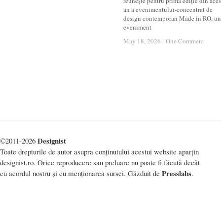
reunește pentru prima ediție din aces
an a evenimentului-concentrat de
design contemporan Made in RO, un
eveniment
May 18, 2026
May 18, 2026
/
/
One Comment
One Comment
Designist
©2011-2026
Toate drepturile de autor asupra conținutului acestui website aparțin
designist.ro. Orice reproducere sau preluare nu poate fi făcută decât
Presslabs
cu acordul nostru și cu menționarea sursei. Găzduit de
.