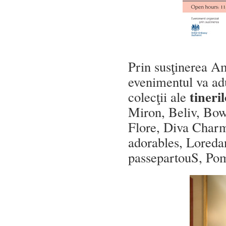
Prin susţinerea Am
evenimentul va a
tineri
colecţii ale
Miron, Beliv, Bo
Flore, Diva Charm
adorables, Loreda
passepartouS, Pom