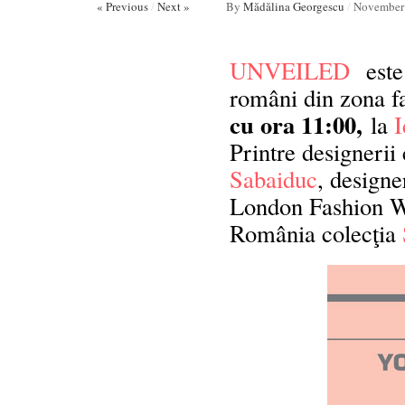
« Previous
/
Next »
By
Mădălina Georgescu
/
November 
UNVEILED
este
români din zona f
cu ora 11:00,
la
I
Printre designerii 
Sabaiduc
, designe
London Fashion We
România colecţia