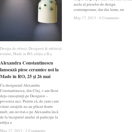
acela al pieselor de design
contemporane, dar din lemn, un
May 17, 2013
May 17, 2013
/
/
4 Comments
4 Comments
Design de obiect
Design de obiect
,
Designeri & arhitecți
Designeri & arhitecți
români
români
,
Made in RO, ediția a II-a
Made in RO, ediția a II-a
Alexandra Constantinescu
Alexandra Constantinescu
lansează piese ceramice noi la
lansează piese ceramice noi la
Made in RO, 25 şi 26 mai
Made in RO, 25 şi 26 mai
Cu designerul Alexandra
Constantinescu, din Cluj, v-am făcut
deja cunoştinţă pe Designist –
povestea aici. Pentru că, de cum i-am
văzut creaţiile ne-au plăcut foarte
mult, am invitat-o pe Alexandra încă
de la începutul anului să participe la
ediţia a
May 17, 2013
May 17, 2013
/
/
2 Comments
2 Comments