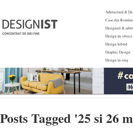
Arhitectură & Des
Case din Români
Designeri & arhi
Design de obiect
Design hibrid
Graphic Design
Design în oraș
Posts Tagged '
25 si 26 m