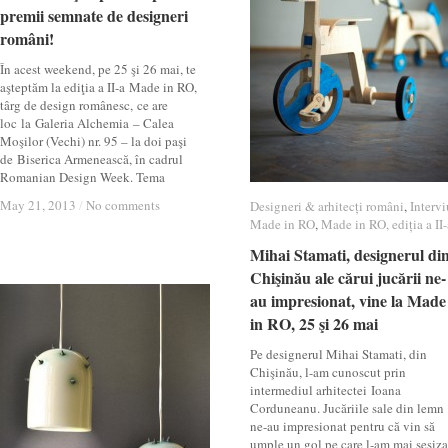
premii semnate de designeri
premii semnate de designeri
români!
români!
În acest weekend, pe 25 şi 26 mai, te
aşteptăm la ediţia a II-a Made in RO,
târg de design românesc, ce are
loc la Galeria Alchemia – Calea
Moşilor (Vechi) nr. 95 – la doi paşi
de Biserica Armenească, în cadrul
Romanian Design Week. Tema
May 21, 2013
May 21, 2013
/
/
No comments
No comments
Designeri & arhitecți români
Designeri & arhitecți români
,
Intervi
Intervi
Made in RO
Made in RO
,
Made in RO, ediția a II-
Made in RO, ediția a II-
Mihai Stamati, designerul di
Mihai Stamati, designerul di
Chişinău ale cărui jucării ne-
Chişinău ale cărui jucării ne-
au impresionat, vine la Made
au impresionat, vine la Made
in RO, 25 şi 26 mai
in RO, 25 şi 26 mai
Pe designerul Mihai Stamati, din
Chişinău, l-am cunoscut prin
intermediul arhitectei Ioana
Corduneanu. Jucăriile sale din lemn
ne-au impresionat pentru că vin să
umple un gol pe care l-am mai sesiza