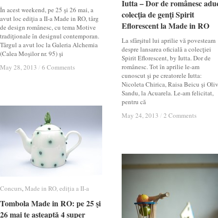
Iutta – Dor de românesc adu
Iutta – Dor de românesc adu
În acest weekend, pe 25 şi 26 mai, a
colecţia de genţi Spirit
colecţia de genţi Spirit
avut loc ediţia a II-a Made in RO, târg
Eflorescent la Made in RO
Eflorescent la Made in RO
de design românesc, cu tema Motive
tradiţionale în designul contemporan.
La sfârşitul lui aprilie vă povesteam
Târgul a avut loc la Galeria Alchemia
despre lansarea oficială a colecţiei
(Calea Moşilor nr. 95) şi
Spirit Eflorescent, by Iutta. Dor de
românesc. Tot în aprilie le-am
May 28, 2013
May 28, 2013
/
/
6 Comments
6 Comments
cunoscut şi pe creatorele Iutta:
Nicoleta Chirica, Raisa Beicu şi Oli
Sandu, la Acuarela. Le-am felicitat,
pentru că
May 24, 2013
May 24, 2013
/
/
2 Comments
2 Comments
Concurs
Concurs
,
Made in RO, ediția a II-a
Made in RO, ediția a II-a
Tombola Made in RO: pe 25 şi
Tombola Made in RO: pe 25 şi
26 mai te aşteaptă 4 super
26 mai te aşteaptă 4 super