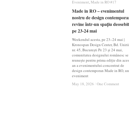
Eveniment
Eveniment
,
Made in RO #17
Made in RO #17
Made in RO – evenimentul
Made in RO – evenimentul
nostru de design contempora
nostru de design contempora
revine într-un spațiu deosebit
revine într-un spațiu deosebit
pe 23-24 mai
pe 23-24 mai
Weekendul acesta, pe 23–24 mai |
Kronospan Design Center, Bd. Unirii
nr. 45, București Pe 23 și 24 mai,
comunitatea designului românesc se
reunește pentru prima ediție din aces
an a evenimentului-concentrat de
design contemporan Made in RO, un
eveniment
May 18, 2026
May 18, 2026
/
/
One Comment
One Comment