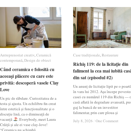
Antreprenoriat creativ
Antreprenoriat creativ
,
Ceramică
Ceramică
Case tradiționale
Case tradiționale
,
Restaurare
Restaurare
contemporană
contemporană
,
Design de obiect
Design de obiect
Richiș 119: de la licitație din
Richiș 119: de la licitație din
Când ceramica e folosită cu
Când ceramica e folosită cu
faliment la cea mai iubită cas
faliment la cea mai iubită cas
aceeași plăcere cu care este
aceeași plăcere cu care este
din sat (episodul #2)
din sat (episodul #2)
privită: descoperă vasele Clay
privită: descoperă vasele Clay
Un anunț de licitație lipit pe o poartă
Love
Love
în vara lui 2012. Așa începe poveste
casei cu numărul 119 din Richiș — 
Un pic de răbdare. Curiozitatea de a
casă aflată în degradare avansată, pu
testa și ajusta. Un echilibru fin creat
gaj la bancă de un investitor
între estetică și funcționalitate și o
falimentar, prin care ploua și
discuție lină, ca o dimineață de
vacanță
. Everybody, meet Laura
July 8, 2026
July 8, 2026
/
/
One Comment
One Comment
Crăiță și ale ei vase clay-love!
“Ceramica nu schimbă