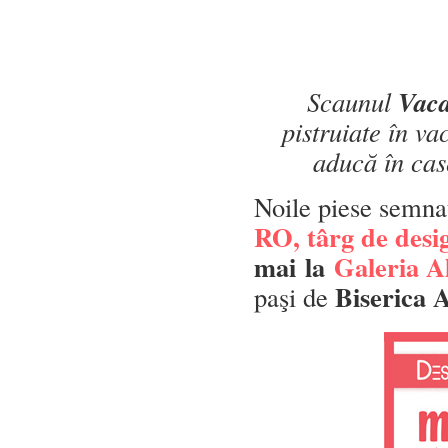
Vaca
Scaunul
pistruiate în va
aducă în case
Noile piese semnat
RO, târg de des
mai
la
Galeria A
Biserica 
paşi de