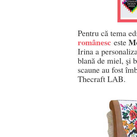
Pentru că tema edi
românesc
Mo
este
Irina a personaliz
blană de miel, şi 
scaune au fost îmb
Thecraft LAB.