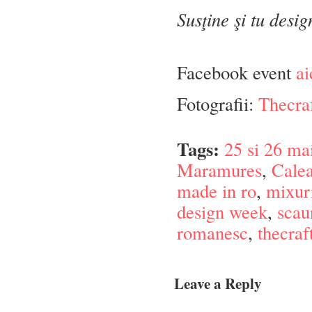
Susţine şi tu desi
Facebook event
ai
Fotografii:
Thecra
Tags:
25 si 26 ma
Maramures
,
Calea
made in ro
,
mixuri
design week
,
scau
romanesc
,
thecraf
Leave a Reply