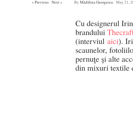
« Previous
/
Next »
By
Mădălina Georgescu
/
May 21, 2
Cu designerul Irin
brandului
Thecra
(interviul
aici
). I
scaunelor, fotolii
pernuţe şi alte ac
din mixuri textile