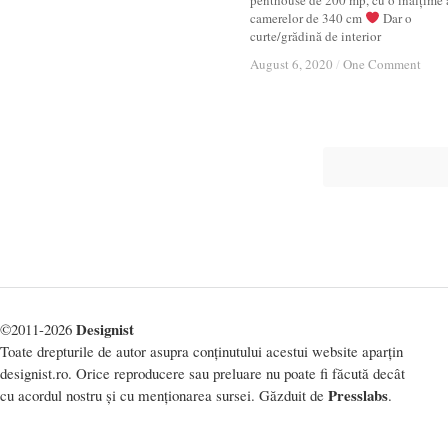
penthouse de 200 mp, cu o înălțime 
camerelor de 340 cm
Dar o
curte/grădină de interior
August 6, 2020
August 6, 2020
/
/
One Comment
One Comment
Designist
©2011-2026
Toate drepturile de autor asupra conținutului acestui website aparțin
designist.ro. Orice reproducere sau preluare nu poate fi făcută decât
Presslabs
cu acordul nostru și cu menționarea sursei. Găzduit de
.