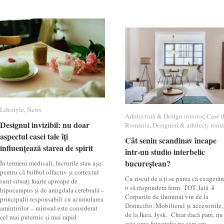
Lifestyle
Lifestyle
,
News
News
Arhitectură & Design interior
Arhitectură & Design interior
,
Case 
Case 
Designul invizibil: nu doar
Designul invizibil: nu doar
România
România
,
Designeri & arhitecți româ
Designeri & arhitecți româ
aspectul casei tale îți
aspectul casei tale îți
Cât senin scandinav încape
Cât senin scandinav încape
influențează starea de spirit
influențează starea de spirit
într-un studio interbelic
într-un studio interbelic
bucureștean?
bucureștean?
În termeni medicali, lucrurile stau așa:
pentru că bulbul olfactiv și cortextul
Cu riscul de a ți se părea că exageră
sunt situați foarte aproape de
o să răspundem ferm: TOT. Iată ⇓
hipocampus și de amigdala cerebrală –
Corpurile de iluminat vin de la
principalii responsabili cu acumularea
Domicilio. Mobilierul și accesoriile,
amintirilor – mirosul este considerat
de la Ikea, Jysk. Chiar dacă pare, nu
cel mai puternic și mai rapid
este vreo fotografie pe care am