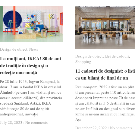
Design de obiect
Design de obiect
,
News
News
Design de obiect
Design de obiect
,
Idei de cadouri
Idei de cadouri
,
La mulți ani, IKEA! 80 de ani
La mulți ani, IKEA! 80 de ani
Shopping
Shopping
de tradiție în design și o
de tradiție în design și o
11 cadouri de designist: o list
11 cadouri de designist: o list
colecție nou-nouță
colecție nou-nouță
ca un bilanț de final de an
ca un bilanț de final de an
Pe 28 iulie 1943, Ingvar Kamprad, la
doar 17 ani, a fondat IKEA în orășelul
Recunoaștem, 2022 a fost un an plin
Älmhult (pe care l-am vizitat și noi cu
ți-am prezentat peste 110 articole, a
ocazia acestei călătorii), din provincia
descoperit împreună peste 70 de cas
suedeză Småland. Astăzi, IKEA
și am călătorit în 5-6 destinații în ca
sărbătorește 80 de ani de spirit
ne-am întâlnit cu designul sub diver
antreprenorial, inovație
forme și ne-am încărcat cu inspirație.
Așa
July 28, 2023
July 28, 2023
/
/
No comments
No comments
December 22, 2022
December 22, 2022
/
/
No comments
No comments