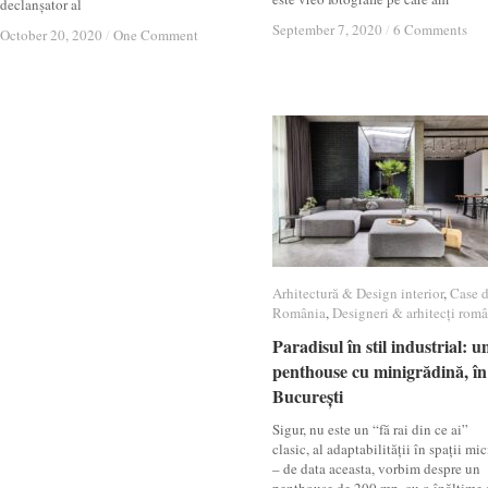
declanșator al
September 7, 2020
September 7, 2020
/
/
6 Comments
6 Comments
October 20, 2020
October 20, 2020
/
/
One Comment
One Comment
Arhitectură & Design interior
Arhitectură & Design interior
,
Case 
Case 
România
România
,
Designeri & arhitecți româ
Designeri & arhitecți româ
Paradisul în stil industrial: u
Paradisul în stil industrial: u
penthouse cu minigrădină, în
penthouse cu minigrădină, în
București
București
Sigur, nu este un “fă rai din ce ai”
clasic, al adaptabilității în spații mic
– de data aceasta, vorbim despre un