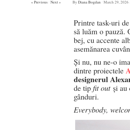
« Previous
/
Next »
By
Diana Bogdan
/
March 29, 2026
Printre task-uri de
să luăm o pauză.
bej, cu accente alb
asemănarea cuvân
Și nu, nu ne-o ima
A
dintre proiectele
designerul Alexa
de tip
fit out
și au 
gânduri.
Everybody, welco