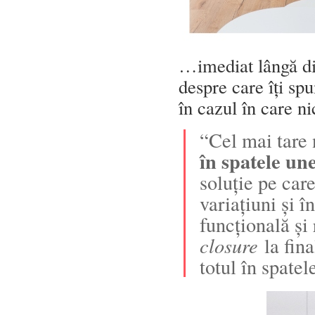
…imediat lângă din
despre care îți sp
în cazul în care ni
“Cel mai tare
în spatele un
soluție pe car
variațiuni și î
funcțională și 
closure
la fina
totul în spatel