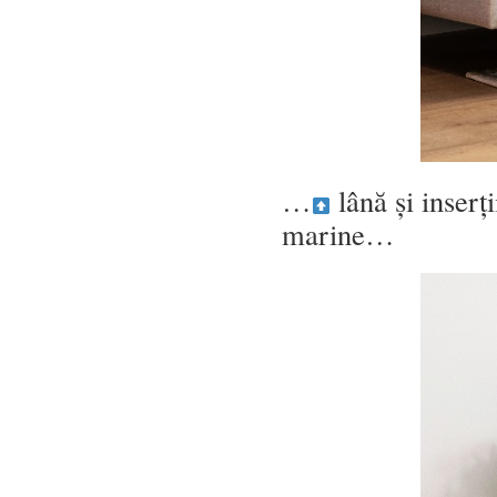
…
lână și inserți
marine…