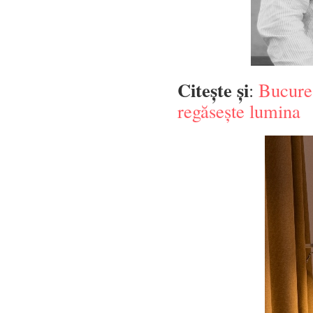
Citește și
:
Bucureș
regăsește lumina