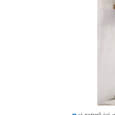
…
și natură ici-