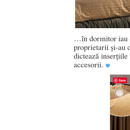
…în dormitor iau 
proprietarii și-au 
dictează inserțiil
accesorii.
Save