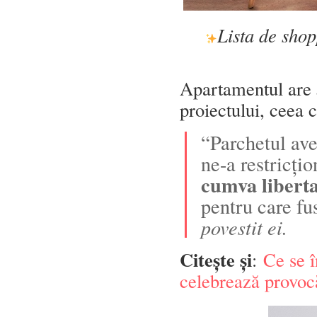
Lista de shop
Apartamentul are
proiectului, ceea 
“Parchetul ave
ne-a restricțio
cumva libert
pentru care fu
povestit ei.
Citește și
:
Ce se î
celebrează provoc