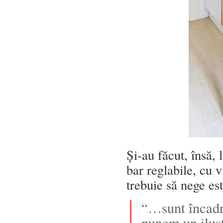
Și-au făcut, însă, 
bar reglabile, cu v
trebuie să nege e
“…sunt încadra
punem un ilustr