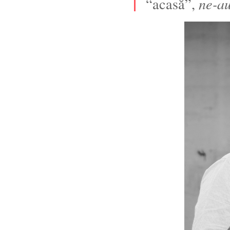
“acasă”,
ne-au