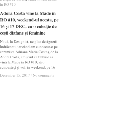
in RO #10
in RO #10
Adora Costa vine la Made in
Adora Costa vine la Made in
RO #10, weekend-ul acesta, pe
RO #10, weekend-ul acesta, pe
16 și 17 DEC, cu o colecție de
16 și 17 DEC, cu o colecție de
cești diafane și feminine
cești diafane și feminine
Nouă, la Designist, ne plac designerii
îndrăzneți, iar când am cunoscut-o pe
ceramista Adriana Maria Costaș, de la
Adora Costa, am știut că trebuie să
vină la Made in RO #10, să o
cunoașteți și voi, în weekend, pe 16
December 15, 2017
December 15, 2017
/
/
No comments
No comments