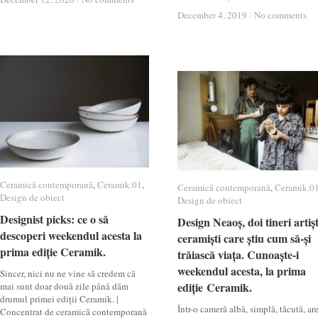
December 4, 2019
December 4, 2019
/
/
No comments
No comments
Ceramică contemporană
Ceramică contemporană
,
Ceramik.01
Ceramik.01
,
Ceramică contemporană
Ceramică contemporană
,
Ceramik.0
Ceramik.0
Design de obiect
Design de obiect
Design de obiect
Design de obiect
Designist picks: ce o să
Designist picks: ce o să
Design Neaoș, doi tineri artișt
Design Neaoș, doi tineri artișt
descoperi weekendul acesta la
descoperi weekendul acesta la
ceramiști care știu cum să-și
ceramiști care știu cum să-și
prima ediție Ceramik.
prima ediție Ceramik.
trăiască viața. Cunoaște-i
trăiască viața. Cunoaște-i
weekendul acesta, la prima
weekendul acesta, la prima
Sincer, nici nu ne vine să credem că
ediție Ceramik.
ediție Ceramik.
mai sunt doar două zile până dăm
drumul primei ediții Ceramik. |
Într-o cameră albă, simplă, tăcută, ar
Concentrat de ceramică contemporană