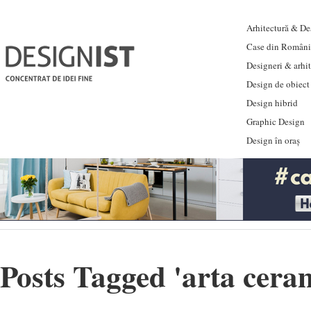
Arhitectură & Des
Case din Români
Designeri & arhi
Design de obiect
Design hibrid
Graphic Design
Design în oraș
Posts Tagged '
arta cera