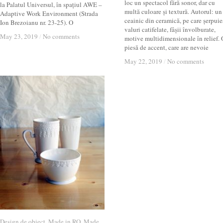
loc un spectacol fără sonor, dar cu
la Palatul Universul, în spațiul AWE –
multă culoare și textură. Autorul: un
Adaptive Work Environment (Strada
ceainic din ceramică, pe care șerpuie
Ion Brezoianu nr. 23-25). O
valuri catifelate, fâșii învolburate,
May 23, 2019
May 23, 2019
/
/
No comments
No comments
motive multidimensionale în relief. 
piesă de accent, care are nevoie
May 22, 2019
May 22, 2019
/
/
No comments
No comments
Design de obiect
Design de obiect
,
Made in RO
Made in RO
,
Made
Made