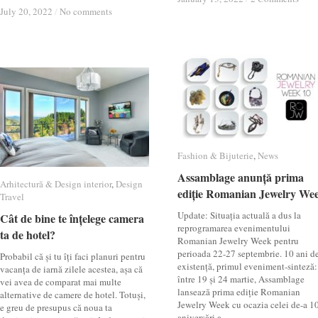
July 20, 2022
July 20, 2022
/
/
No comments
No comments
Fashion & Bijuterie
Fashion & Bijuterie
,
News
News
Assamblage anunță prima
Assamblage anunță prima
Arhitectură & Design interior
Arhitectură & Design interior
,
Design
Design
ediție Romanian Jewelry We
ediție Romanian Jewelry We
Travel
Travel
Update: Situația actuală a dus la
Cât de bine te înțelege camera
Cât de bine te înțelege camera
reprogramarea evenimentului
ta de hotel?
ta de hotel?
Romanian Jewelry Week pentru
perioada 22-27 septembrie. 10 ani d
Probabil că și tu îți faci planuri pentru
existență, primul eveniment-sinteză:
vacanța de iarnă zilele acestea, așa că
între 19 și 24 martie, Assamblage
vei avea de comparat mai multe
lansează prima ediție Romanian
alternative de camere de hotel. Totuși,
Jewelry Week cu ocazia celei de-a 1
e greu de presupus că noua ta
aniversări a