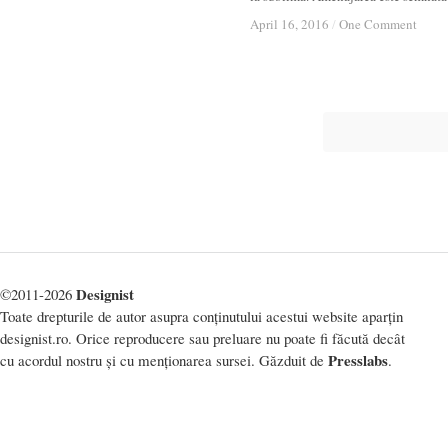
April 16, 2016
April 16, 2016
/
/
One Comment
One Comment
Designist
©2011-2026
Toate drepturile de autor asupra conținutului acestui website aparțin
designist.ro. Orice reproducere sau preluare nu poate fi făcută decât
Presslabs
cu acordul nostru și cu menționarea sursei. Găzduit de
.