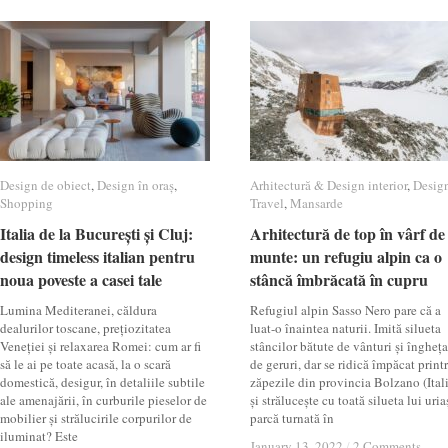
Design de obiect
Design de obiect
,
Design în oraș
Design în oraș
,
Arhitectură & Design interior
Arhitectură & Design interior
,
Desig
Desig
Shopping
Shopping
Travel
Travel
,
Mansarde
Mansarde
Italia de la București și Cluj:
Italia de la București și Cluj:
Arhitectură de top în vârf de
Arhitectură de top în vârf de
design timeless italian pentru
design timeless italian pentru
munte: un refugiu alpin ca o
munte: un refugiu alpin ca o
noua poveste a casei tale
noua poveste a casei tale
stâncă îmbrăcată în cupru
stâncă îmbrăcată în cupru
Lumina Mediteranei, căldura
Refugiul alpin Sasso Nero pare că a
dealurilor toscane, prețiozitatea
luat-o înaintea naturii. Imită silueta
Veneției și relaxarea Romei: cum ar fi
stâncilor bătute de vânturi și îngheța
să le ai pe toate acasă, la o scară
de geruri, dar se ridică împăcat print
domestică, desigur, în detaliile subtile
zăpezile din provincia Bolzano (Ital
ale amenajării, în curburile pieselor de
și strălucește cu toată silueta lui uria
mobilier și strălucirile corpurilor de
parcă turnată în
iluminat? Este
January 13, 2022
January 13, 2022
/
/
2 Comments
2 Comments