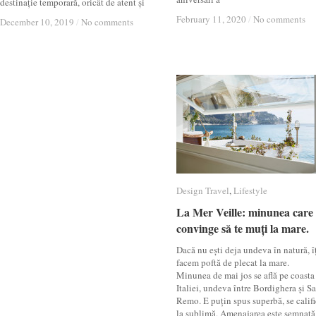
destinație temporară, oricât de atent și
February 11, 2020
February 11, 2020
/
/
No comments
No comments
December 10, 2019
December 10, 2019
/
/
No comments
No comments
Design Travel
Design Travel
,
Lifestyle
Lifestyle
La Mer Veille: minunea care 
La Mer Veille: minunea care 
convinge să te muți la mare.
convinge să te muți la mare.
Dacă nu ești deja undeva în natură, î
facem poftă de plecat la mare.
Minunea de mai jos se află pe coasta
Italiei, undeva între Bordighera și S
Remo. E puțin spus superbă, se calif
la sublimă. Amenajarea este semnată