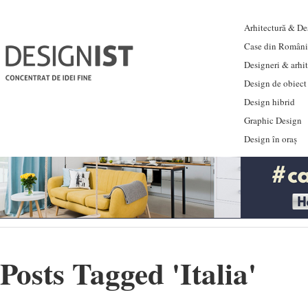
Arhitectură & Des
Case din Români
Designeri & arhi
Design de obiect
Design hibrid
Graphic Design
Design în oraș
Posts Tagged '
Italia
'