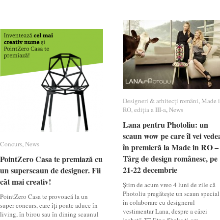
Designeri & arhitecți români
Designeri & arhitecți români
,
Made 
Made 
RO, ediția a III-a
RO, ediția a III-a
,
News
News
Lana pentru Photoliu: un
Lana pentru Photoliu: un
scaun wow pe care îl vei vede
scaun wow pe care îl vei vede
Concurs
Concurs
,
News
News
în premieră la Made in RO –
în premieră la Made in RO –
Târg de design românesc, pe
Târg de design românesc, pe
PointZero Casa te premiază cu
PointZero Casa te premiază cu
21-22 decembrie
21-22 decembrie
un superscaun de designer. Fii
un superscaun de designer. Fii
cât mai creativ!
cât mai creativ!
Știm de acum vreo 4 luni de zile că
Photoliu pregătește un scaun special
PointZero Casa te provoacă la un
în colaborare cu designerul
super concurs, care îți poate aduce în
vestimentar Lana, despre a cărei
living, în birou sau în dining scaunul