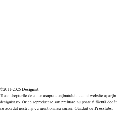
Designist
©2011-2026
Toate drepturile de autor asupra conținutului acestui website aparțin
designist.ro. Orice reproducere sau preluare nu poate fi făcută decât
Presslabs
cu acordul nostru și cu menționarea sursei. Găzduit de
.