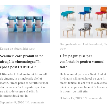
Design de obiect
Design de obiect
,
Idei de cadouri
Idei de cadouri
,
Id
Id
Design de obiect
Design de obiect
,
Idei wow
Idei wow
wow
wow
Scaunele care promit să ne
Scaunele care promit să ne
Câte pagini ți se par
Câte pagini ți se par
atragă la cinematograf în
atragă la cinematograf în
confortabile pentru scaunul
confortabile pentru scaunul
epoca post COVID-19
epoca post COVID-19
tău?
tău?
Ultima dată când am intrat într-o sală
De la scaunul pe care stăteai când ai
de cinema, în primele zile ale lui
învățat să mănânci, la cel pe care îți
martie, lumea părea să se tulbure ușor,
făceai temele, la cel din sala de clasă
dar teama era încă departe, așa că nu
până la cel pe care lucrezi în fiecare z
ne-a fost deloc greu să stăm în
la birou – cu toții știm
întuneric două ore, în
October 15, 2019
October 15, 2019
/
/
No comments
No comments
September 9, 2020
September 9, 2020
/
/
No comments
No comments