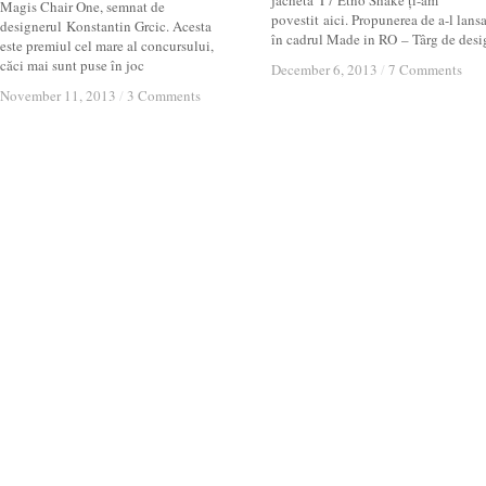
jachetă T7 Etno Shake ți-am
Magis Chair One, semnat de
povestit aici. Propunerea de a-l lans
designerul Konstantin Grcic. Acesta
în cadrul Made in RO – Târg de desi
este premiul cel mare al concursului,
căci mai sunt puse în joc
December 6, 2013
December 6, 2013
/
/
7 Comments
7 Comments
November 11, 2013
November 11, 2013
/
/
3 Comments
3 Comments