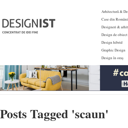
Arhitectură & Des
Case din Români
Designeri & arhi
Design de obiect
Design hibrid
Graphic Design
Design în oraș
Posts Tagged '
scaun
'