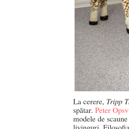
La cerere,
Tripp T
spătar.
Peter Opsv
modele de scaune e
livinguri. Filosofi