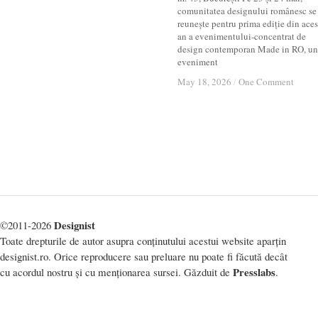
comunitatea designului românesc se
reunește pentru prima ediție din aces
an a evenimentului-concentrat de
design contemporan Made in RO, un
eveniment
May 18, 2026
May 18, 2026
/
/
One Comment
One Comment
Designist
©2011-2026
Toate drepturile de autor asupra conținutului acestui website aparțin
designist.ro. Orice reproducere sau preluare nu poate fi făcută decât
Presslabs
cu acordul nostru și cu menționarea sursei. Găzduit de
.