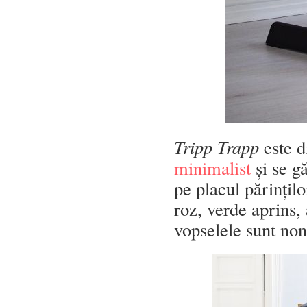
Tripp Trapp
este d
minimalist
și se gă
pe placul părințilo
roz, verde aprins, 
vopselele sunt non