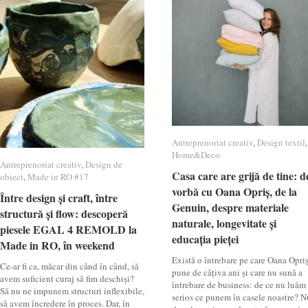
Antreprenoriat creativ
Antreprenoriat creativ
,
Design textil
Design textil
,
Home&Deco
Home&Deco
Antreprenoriat creativ
Antreprenoriat creativ
,
Design de
Design de
Casa care are grijă de tine: d
Casa care are grijă de tine: d
obiect
obiect
,
Made in RO #17
Made in RO #17
vorbă cu Oana Opriș, de la
vorbă cu Oana Opriș, de la
Între design și craft, între
Între design și craft, între
Genuin, despre materiale
Genuin, despre materiale
structură și flow: descoperă
structură și flow: descoperă
naturale, longevitate și
naturale, longevitate și
piesele EGAL 4 REMOLD la
piesele EGAL 4 REMOLD la
educația pieței
educația pieței
Made in RO, în weekend
Made in RO, în weekend
Există o întrebare pe care Oana Opri
Ce-ar fi ca, măcar din când în când, să
pune de câțiva ani și care nu sună a
avem suficient curaj să fim deschiși?
întrebare de business: de ce nu luăm
Să nu ne impunem structuri inflexibile,
serios ce punem în casele noastre? N
să avem încredere în proces. Dar, în