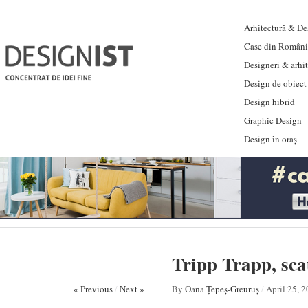
Arhitectură & Des
Case din Români
Designeri & arhi
Design de obiect
Design hibrid
Graphic Design
Design în oraș
Tripp Trapp, scau
« Previous
/
Next »
By
Oana Țepeș-Greuruș
/
April 25, 