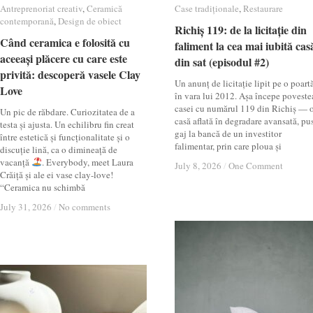
Antreprenoriat creativ
Antreprenoriat creativ
,
Ceramică
Ceramică
Case tradiționale
Case tradiționale
,
Restaurare
Restaurare
contemporană
contemporană
,
Design de obiect
Design de obiect
Richiș 119: de la licitație din
Richiș 119: de la licitație din
Când ceramica e folosită cu
Când ceramica e folosită cu
faliment la cea mai iubită cas
faliment la cea mai iubită cas
aceeași plăcere cu care este
aceeași plăcere cu care este
din sat (episodul #2)
din sat (episodul #2)
privită: descoperă vasele Clay
privită: descoperă vasele Clay
Un anunț de licitație lipit pe o poartă
Love
Love
în vara lui 2012. Așa începe poveste
casei cu numărul 119 din Richiș — 
Un pic de răbdare. Curiozitatea de a
casă aflată în degradare avansată, pu
testa și ajusta. Un echilibru fin creat
gaj la bancă de un investitor
între estetică și funcționalitate și o
falimentar, prin care ploua și
discuție lină, ca o dimineață de
vacanță
. Everybody, meet Laura
July 8, 2026
July 8, 2026
/
/
One Comment
One Comment
Crăiță și ale ei vase clay-love!
“Ceramica nu schimbă
July 31, 2026
July 31, 2026
/
/
No comments
No comments