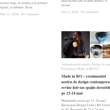
doar lucruri care să arate frumos, ci
același timp, să credem și în puterea
lucruri
rigorii, cu răbdare. Să nu
June 9, 2026
June 9, 2026
/
/
No comments
No comments
May 21, 2026
May 21, 2026
/
/
No comments
No comments
Antreprenoriat creativ
Antreprenoriat creativ
,
Design în ora
Design în ora
Eveniment
Eveniment
,
Made in RO #17
Made in RO #17
Made in RO – evenimentul
Made in RO – evenimentul
nostru de design contempora
nostru de design contempora
revine într-un spațiu deosebit
revine într-un spațiu deosebit
pe 23-24 mai
pe 23-24 mai
Weekendul acesta, pe 23–24 mai |
Kronospan Design Center, Bd. Unirii
nr. 45, București Pe 23 și 24 mai,