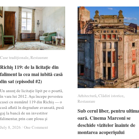
Case tradiționale
Case tradiționale
,
Restaurare
Restaurare
Richiș 119: de la licitație din
Richiș 119: de la licitație din
faliment la cea mai iubită casă
faliment la cea mai iubită casă
din sat (episodul #2)
din sat (episodul #2)
Un anunț de licitație lipit pe o poartă,
Arhitectură
Arhitectură
,
Clădiri istorice
Clădiri istorice
,
în vara lui 2012. Așa începe povestea
Restaurare
Restaurare
casei cu numărul 119 din Richiș — o
casă aflată în degradare avansată, pusă
Sub cerul liber, pentru ultim
Sub cerul liber, pentru ultim
gaj la bancă de un investitor
oară. Cinema Marconi se
oară. Cinema Marconi se
falimentar, prin care ploua și
deschide vizitelor înainte de
deschide vizitelor înainte de
July 8, 2026
July 8, 2026
/
/
One Comment
One Comment
montarea acoperișului
montarea acoperișului