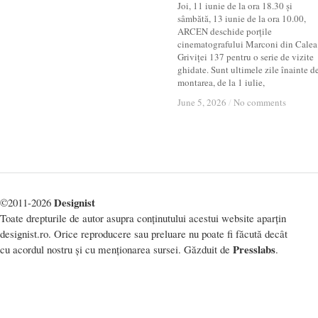
Joi, 11 iunie de la ora 18.30 și
sâmbătă, 13 iunie de la ora 10.00,
ARCEN deschide porțile
cinematografului Marconi din Calea
Griviței 137 pentru o serie de vizite
ghidate. Sunt ultimele zile înainte d
montarea, de la 1 iulie,
June 5, 2026
June 5, 2026
/
/
No comments
No comments
Designist
©2011-2026
Toate drepturile de autor asupra conținutului acestui website aparțin
designist.ro. Orice reproducere sau preluare nu poate fi făcută decât
Presslabs
cu acordul nostru și cu menționarea sursei. Găzduit de
.