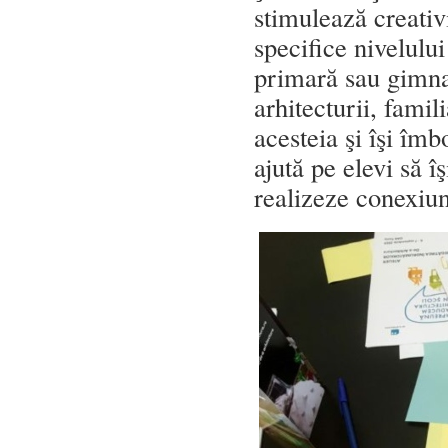
stimulează creativ
specifice nivelului
primară sau gimnaz
arhitecturii, famil
acesteia şi îşi îmb
ajută pe elevi să îş
realizeze conexiuni