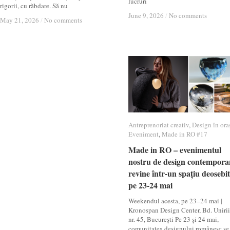
lucruri
rigorii, cu răbdare. Să nu
June 9, 2026
June 9, 2026
/
/
No comments
No comments
May 21, 2026
May 21, 2026
/
/
No comments
No comments
Antreprenoriat creativ
Antreprenoriat creativ
,
Design în ora
Design în ora
Eveniment
Eveniment
,
Made in RO #17
Made in RO #17
Made in RO – evenimentul
Made in RO – evenimentul
nostru de design contempora
nostru de design contempora
revine într-un spațiu deosebit
revine într-un spațiu deosebit
pe 23-24 mai
pe 23-24 mai
Weekendul acesta, pe 23–24 mai |
Kronospan Design Center, Bd. Unirii
nr. 45, București Pe 23 și 24 mai,
comunitatea designului românesc se