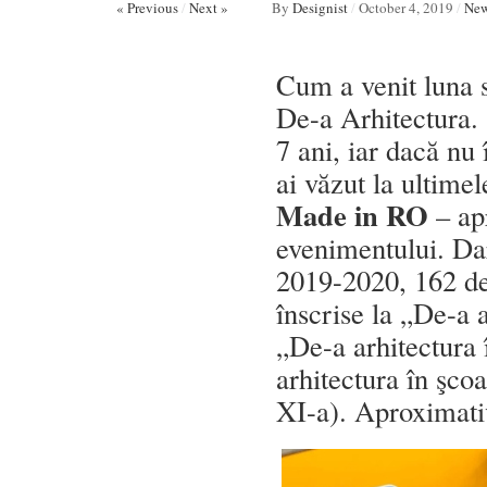
« Previous
/
Next »
By
Designist
/
October 4, 2019
/
Ne
Cum a venit luna s
De-a Arhitectura. 
7 ani, iar dacă nu î
ai văzut la ultimel
Made in RO
– ap
evenimentului. Dar
2019-2020, 162 de 
înscrise la „De-a a
„De-a arhitectura 
arhitectura în şco
XI-a). Aproximati