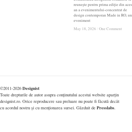
reunește pentru prima ediție din aces
an a evenimentului-concentrat de
design contemporan Made in RO, un
eveniment
May 18, 2026
May 18, 2026
/
/
One Comment
One Comment
Designist
©2011-2026
Toate drepturile de autor asupra conținutului acestui website aparțin
designist.ro. Orice reproducere sau preluare nu poate fi făcută decât
Presslabs
cu acordul nostru și cu menționarea sursei. Găzduit de
.