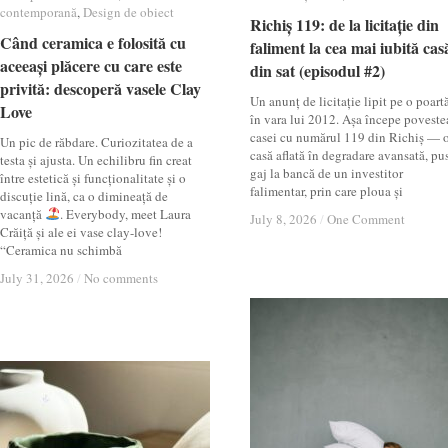
contemporană
contemporană
,
Design de obiect
Design de obiect
Richiș 119: de la licitație din
Richiș 119: de la licitație din
Când ceramica e folosită cu
Când ceramica e folosită cu
faliment la cea mai iubită cas
faliment la cea mai iubită cas
aceeași plăcere cu care este
aceeași plăcere cu care este
din sat (episodul #2)
din sat (episodul #2)
privită: descoperă vasele Clay
privită: descoperă vasele Clay
Un anunț de licitație lipit pe o poartă
Love
Love
în vara lui 2012. Așa începe poveste
casei cu numărul 119 din Richiș — 
Un pic de răbdare. Curiozitatea de a
casă aflată în degradare avansată, pu
testa și ajusta. Un echilibru fin creat
gaj la bancă de un investitor
între estetică și funcționalitate și o
falimentar, prin care ploua și
discuție lină, ca o dimineață de
vacanță
. Everybody, meet Laura
July 8, 2026
July 8, 2026
/
/
One Comment
One Comment
Crăiță și ale ei vase clay-love!
“Ceramica nu schimbă
July 31, 2026
July 31, 2026
/
/
No comments
No comments