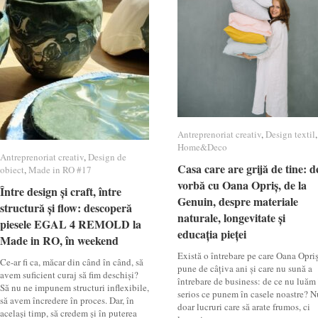
Antreprenoriat creativ
Antreprenoriat creativ
,
Design textil
Design textil
,
Home&Deco
Home&Deco
Antreprenoriat creativ
Antreprenoriat creativ
,
Design de
Design de
Casa care are grijă de tine: d
Casa care are grijă de tine: d
obiect
obiect
,
Made in RO #17
Made in RO #17
vorbă cu Oana Opriș, de la
vorbă cu Oana Opriș, de la
Între design și craft, între
Între design și craft, între
Genuin, despre materiale
Genuin, despre materiale
structură și flow: descoperă
structură și flow: descoperă
naturale, longevitate și
naturale, longevitate și
piesele EGAL 4 REMOLD la
piesele EGAL 4 REMOLD la
educația pieței
educația pieței
Made in RO, în weekend
Made in RO, în weekend
Există o întrebare pe care Oana Opri
Ce-ar fi ca, măcar din când în când, să
pune de câțiva ani și care nu sună a
avem suficient curaj să fim deschiși?
întrebare de business: de ce nu luăm
Să nu ne impunem structuri inflexibile,
serios ce punem în casele noastre? N
să avem încredere în proces. Dar, în
doar lucruri care să arate frumos, ci
același timp, să credem și în puterea