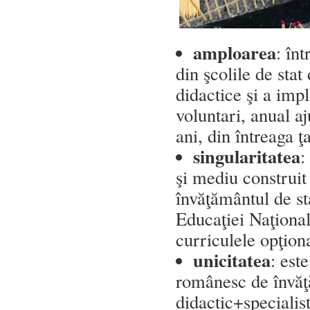
amploarea
: în
din şcolile de stat
didactice şi a impl
voluntari, anual a
ani, din întreaga ţ
singularitatea
:
şi mediu construit
învăţământul de st
Educaţiei Naţiona
curriculele opţiona
unicitatea
: est
românesc de învăţ
didactic+specialist