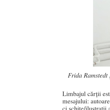
Frida Ramstedt ș
Limbajul cărții est
mesajului: autoarea
ci schițe/ilustrați