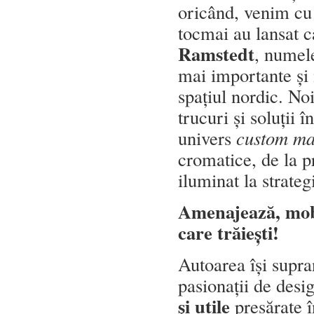
oricând, venim cu 
tocmai au lansat 
Ramstedt
, numel
mai importante și 
spațiul nordic. No
trucuri și soluții 
univers
custom m
cromatice, de la p
iluminat la strateg
Amenajează, mobi
care trăiești!
Autoarea își supr
pasionații de desi
și utile
presărate î