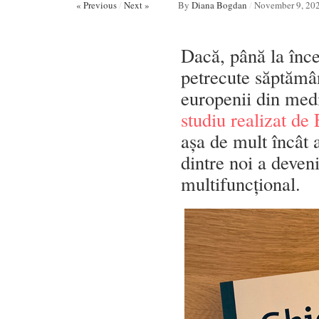
« Previous
/
Next »
By
Diana Bogdan
/
November 9, 20
Dacă, până la înc
petrecute săptămân
europenii din medi
studiu realizat de 
așa de mult încât 
dintre noi a deven
multifuncțional.