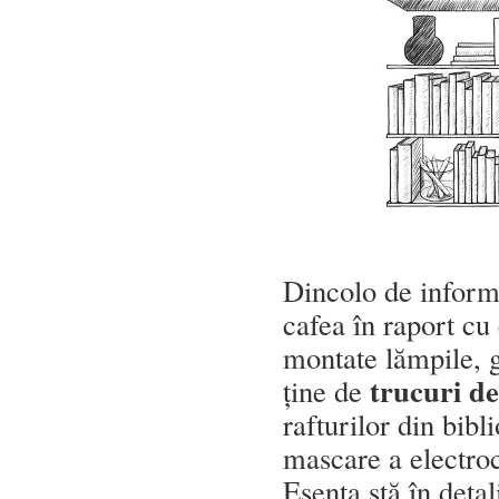
Dincolo de informa
cafea în raport cu
montate lămpile, g
trucuri de 
ține de
rafturilor din bibl
mascare a electroca
Esența stă în detal