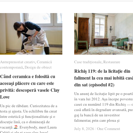
Antreprenoriat creativ
Antreprenoriat creativ
,
Ceramică
Ceramică
Case tradiționale
Case tradiționale
,
Restaurare
Restaurare
contemporană
contemporană
,
Design de obiect
Design de obiect
Richiș 119: de la licitație din
Richiș 119: de la licitație din
Când ceramica e folosită cu
Când ceramica e folosită cu
faliment la cea mai iubită cas
faliment la cea mai iubită cas
aceeași plăcere cu care este
aceeași plăcere cu care este
din sat (episodul #2)
din sat (episodul #2)
privită: descoperă vasele Clay
privită: descoperă vasele Clay
Un anunț de licitație lipit pe o poartă
Love
Love
în vara lui 2012. Așa începe poveste
casei cu numărul 119 din Richiș — 
Un pic de răbdare. Curiozitatea de a
casă aflată în degradare avansată, pu
testa și ajusta. Un echilibru fin creat
gaj la bancă de un investitor
între estetică și funcționalitate și o
falimentar, prin care ploua și
discuție lină, ca o dimineață de
vacanță
. Everybody, meet Laura
July 8, 2026
July 8, 2026
/
/
One Comment
One Comment
Crăiță și ale ei vase clay-love!