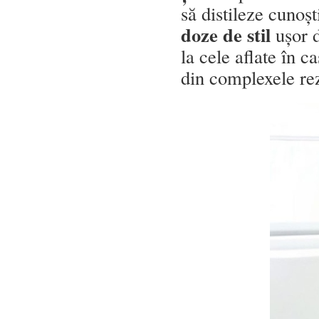
să distileze cunoșt
doze de stil
ușor d
la cele aflate în 
din complexele rez