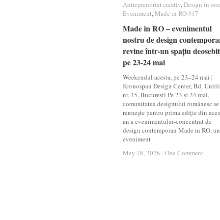
Antreprenoriat creativ
Antreprenoriat creativ
,
Design în ora
Design în ora
Eveniment
Eveniment
,
Made in RO #17
Made in RO #17
Made in RO – evenimentul
Made in RO – evenimentul
nostru de design contempora
nostru de design contempora
revine într-un spațiu deosebit
revine într-un spațiu deosebit
pe 23-24 mai
pe 23-24 mai
Weekendul acesta, pe 23–24 mai |
Kronospan Design Center, Bd. Unirii
nr. 45, București Pe 23 și 24 mai,
comunitatea designului românesc se
reunește pentru prima ediție din aces
an a evenimentului-concentrat de
design contemporan Made in RO, un
eveniment
May 18, 2026
May 18, 2026
/
/
One Comment
One Comment