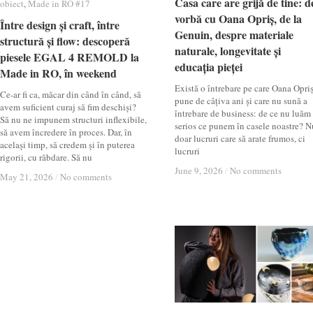
Casa care are grijă de tine: d
Casa care are grijă de tine: d
obiect
obiect
,
Made in RO #17
Made in RO #17
vorbă cu Oana Opriș, de la
vorbă cu Oana Opriș, de la
Între design și craft, între
Între design și craft, între
Genuin, despre materiale
Genuin, despre materiale
structură și flow: descoperă
structură și flow: descoperă
naturale, longevitate și
naturale, longevitate și
piesele EGAL 4 REMOLD la
piesele EGAL 4 REMOLD la
educația pieței
educația pieței
Made in RO, în weekend
Made in RO, în weekend
Există o întrebare pe care Oana Opri
Ce-ar fi ca, măcar din când în când, să
pune de câțiva ani și care nu sună a
avem suficient curaj să fim deschiși?
întrebare de business: de ce nu luăm
Să nu ne impunem structuri inflexibile,
serios ce punem în casele noastre? N
să avem încredere în proces. Dar, în
doar lucruri care să arate frumos, ci
același timp, să credem și în puterea
lucruri
rigorii, cu răbdare. Să nu
June 9, 2026
June 9, 2026
/
/
No comments
No comments
May 21, 2026
May 21, 2026
/
/
No comments
No comments