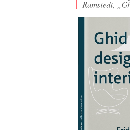
Ramstedt, „Gh