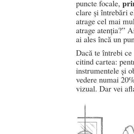
pri
puncte focale,
clare și întrebări
atrage cel mai mu
atrage atenția?” A
ai ales încă un pun
Dacă te întrebi ce 
citind cartea: pe
instrumentele și ob
vedere numai 20%,
vizual. Dar vei af