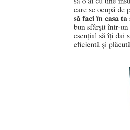
să o ai cu tine îns
care se ocupă de p
să faci în casa ta
ș
bun sfârșit într-u
esențial să îți dai
eficientă și plăcut