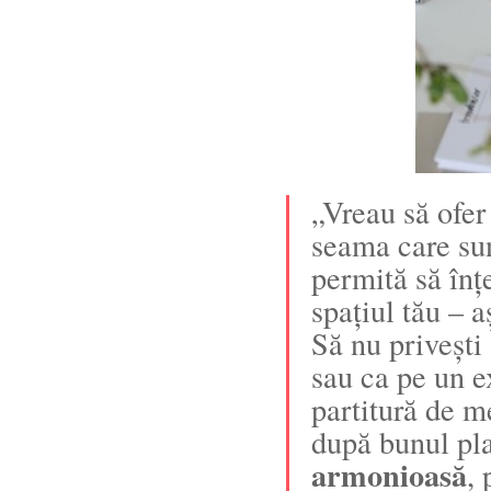
„Vreau să ofe
seama care sunt
permită să înțe
spațiul tău – 
Să nu privești
sau ca pe un e
partitură de m
după bunul pl
armonioasă
,