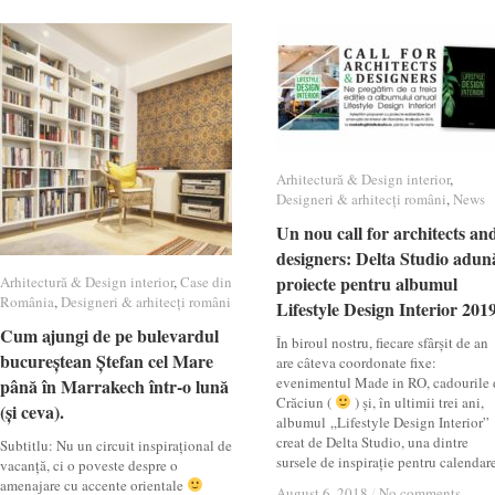
Arhitectură & Design interior
Arhitectură & Design interior
,
Designeri & arhitecți români
Designeri & arhitecți români
,
News
News
Un nou call for architects an
Un nou call for architects an
designers: Delta Studio adun
designers: Delta Studio adun
proiecte pentru albumul
proiecte pentru albumul
Arhitectură & Design interior
Arhitectură & Design interior
,
Case din
Case din
România
România
,
Designeri & arhitecți români
Designeri & arhitecți români
Lifestyle Design Interior 201
Lifestyle Design Interior 201
Cum ajungi de pe bulevardul
Cum ajungi de pe bulevardul
În biroul nostru, fiecare sfârșit de an
bucureștean Ștefan cel Mare
bucureștean Ștefan cel Mare
are câteva coordonate fixe:
evenimentul Made in RO, cadourile 
până în Marrakech într-o lună
până în Marrakech într-o lună
Crăciun (
) și, în ultimii trei ani,
(și ceva).
(și ceva).
albumul „Lifestyle Design Interior”
creat de Delta Studio, una dintre
Subtitlu: Nu un circuit inspirațional de
sursele de inspirație pentru calendar
vacanță, ci o poveste despre o
amenajare cu accente orientale
August 6, 2018
August 6, 2018
/
/
No comments
No comments