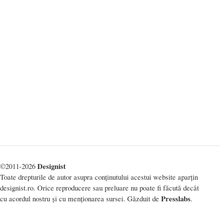
Designist
©2011-2026
Toate drepturile de autor asupra conținutului acestui website aparțin
designist.ro. Orice reproducere sau preluare nu poate fi făcută decât
Presslabs
cu acordul nostru și cu menționarea sursei. Găzduit de
.