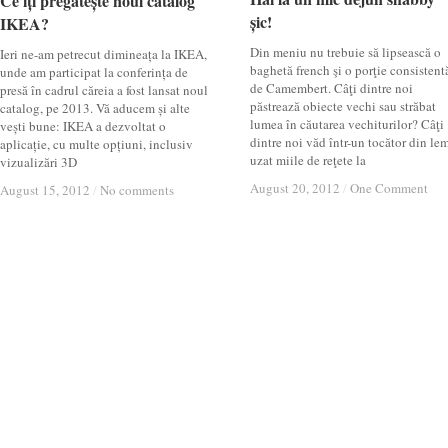
Ce îți pregătește noul catalog
Ce îți pregătește noul catalog
șic!
șic!
IKEA?
IKEA?
Din meniu nu trebuie să lipsească o
Ieri ne-am petrecut dimineața la IKEA,
baghetă french şi o porţie consistent
unde am participat la conferința de
de Camembert. Câţi dintre noi
presă în cadrul căreia a fost lansat noul
păstrează obiecte vechi sau străbat
catalog, pe 2013. Vă aducem și alte
lumea în căutarea vechiturilor? Câţi
vești bune: IKEA a dezvoltat o
dintre noi văd într-un tocător din le
aplicație, cu multe opțiuni, inclusiv
uzat miile de reţete la
vizualizări 3D
August 20, 2012
August 20, 2012
/
/
One Comment
One Comment
August 15, 2012
August 15, 2012
/
/
No comments
No comments