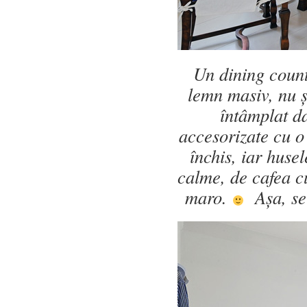
Un dining count
lemn masiv, nu ș
întâmplat d
accesorizate cu o
închis, iar huse
calme, de cafea cu
maro.
Așa, se p