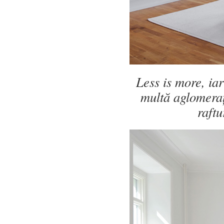
Less is more, ia
multă aglomeraț
raftu