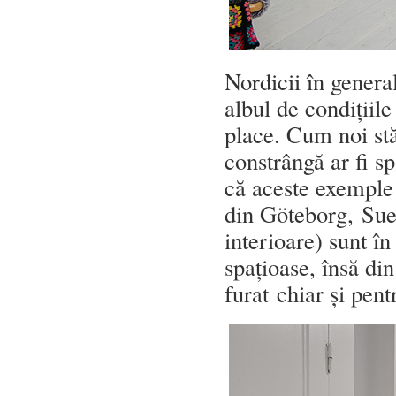
Nordicii în genera
albul de condițiile
place. Cum noi stă
constrângă ar fi s
că aceste exemple 
din Göteborg, Sued
interioare) sunt î
spațioase, însă din
furat chiar și pen