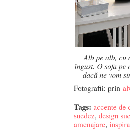
Alb pe alb, cu 
îngust. O sofa pe c
dacă ne vom sim
Fotografii: prin
al
Tags:
accente de 
suedez
,
design su
amenajare
,
inspira