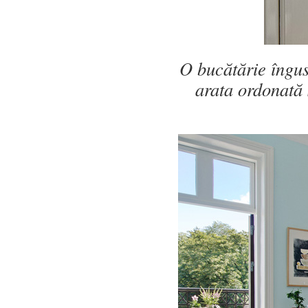
O bucătărie îngust
arata ordonată ș