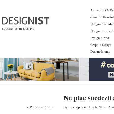
Arhitectură & Des
Case din Români
Designeri & arhi
Design de obiect
Design hibrid
Graphic Design
Design în oraș
Ne plac suedezii 
« Previous
/
Next »
By
Elis Popescu
/
July 6, 2012
/
Arhi