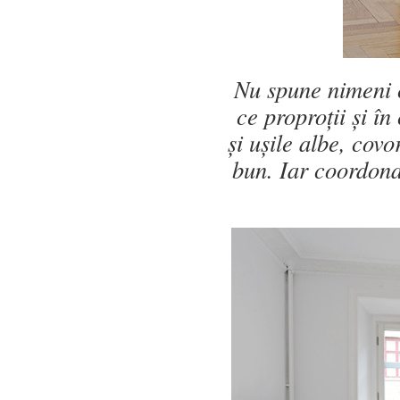
Nu spune nimeni c
ce proproții și î
și ușile albe, cov
bun. Iar coordona