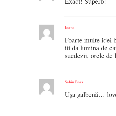
Exact! Superb!
Ioana
Foarte multe idei 
iti da lumina de c
suedezii, orele de 
Sabin Bors
Ușa galbenă… love 