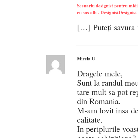
Scenariu designist pentru midi
cu sos alb - DesignistDesignist
[…] Puteți savura 
Mirela U
Dragele mele,
Sunt la randul meu 
tare mult sa pot r
din Romania.
M-am lovit insa de
calitate.
In periplurile voas
poate achizitiona?