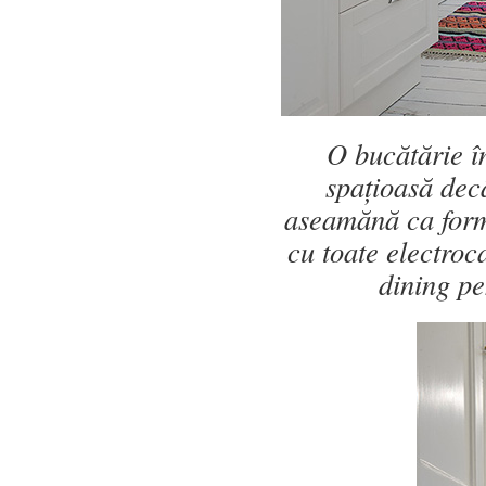
O bucătărie în
spațioasă decâ
aseamănă ca formă
cu toate electroc
dining pe