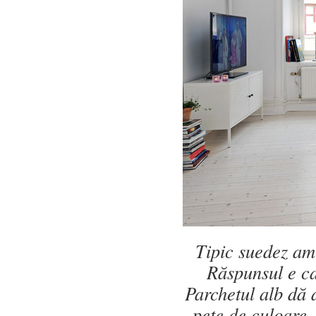
Tipic suedez am
Răspunsul e c
Parchetul alb dă 
pete de culoare.