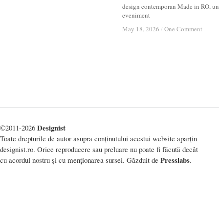
design contemporan Made in RO, un
eveniment
May 18, 2026
May 18, 2026
/
/
One Comment
One Comment
Designist
©2011-2026
Toate drepturile de autor asupra conținutului acestui website aparțin
designist.ro. Orice reproducere sau preluare nu poate fi făcută decât
Presslabs
cu acordul nostru și cu menționarea sursei. Găzduit de
.