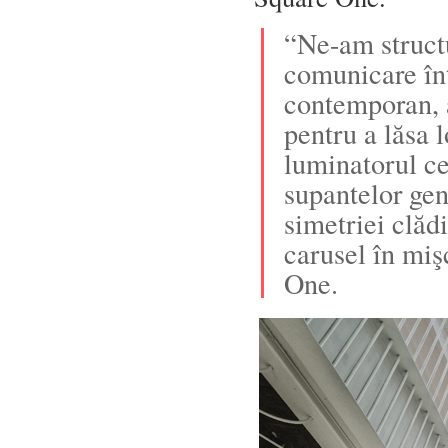
“Ne-am structu
comunicare înt
contemporan, 
pentru a lăsa 
luminatorul ce
supantelor gen
simetriei clăd
carusel în miş
One.