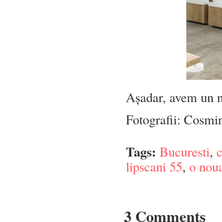
Așadar, avem un 
Fotografii: Cosm
Tags:
Bucuresti
,
c
lipscani 55
,
o noua
3 Comments