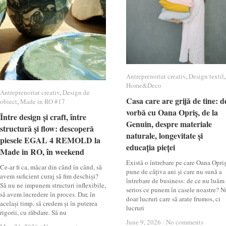
Antreprenoriat creativ
Antreprenoriat creativ
,
Design textil
Design textil
,
Home&Deco
Home&Deco
Antreprenoriat creativ
Antreprenoriat creativ
,
Design de
Design de
Casa care are grijă de tine: d
Casa care are grijă de tine: d
obiect
obiect
,
Made in RO #17
Made in RO #17
vorbă cu Oana Opriș, de la
vorbă cu Oana Opriș, de la
Între design și craft, între
Între design și craft, între
Genuin, despre materiale
Genuin, despre materiale
structură și flow: descoperă
structură și flow: descoperă
naturale, longevitate și
naturale, longevitate și
piesele EGAL 4 REMOLD la
piesele EGAL 4 REMOLD la
educația pieței
educația pieței
Made in RO, în weekend
Made in RO, în weekend
Există o întrebare pe care Oana Opri
Ce-ar fi ca, măcar din când în când, să
pune de câțiva ani și care nu sună a
avem suficient curaj să fim deschiși?
întrebare de business: de ce nu luăm
Să nu ne impunem structuri inflexibile,
serios ce punem în casele noastre? N
să avem încredere în proces. Dar, în
doar lucruri care să arate frumos, ci
același timp, să credem și în puterea
lucruri
rigorii, cu răbdare. Să nu
June 9, 2026
June 9, 2026
/
/
No comments
No comments