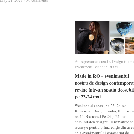
May 21, 2026
May 21, 2026
/
/
No comments
No comments
Antreprenoriat creativ
Antreprenoriat creativ
,
Design în ora
Design în ora
Eveniment
Eveniment
,
Made in RO #17
Made in RO #17
Made in RO – evenimentul
Made in RO – evenimentul
nostru de design contempora
nostru de design contempora
revine într-un spațiu deosebit
revine într-un spațiu deosebit
pe 23-24 mai
pe 23-24 mai
Weekendul acesta, pe 23–24 mai |
Kronospan Design Center, Bd. Unirii
nr. 45, București Pe 23 și 24 mai,
comunitatea designului românesc se
reunește pentru prima ediție din aces
an a evenimentului-concentrat de