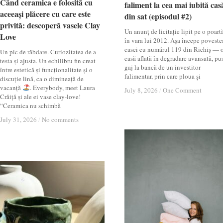
Când ceramica e folosită cu
Când ceramica e folosită cu
faliment la cea mai iubită cas
faliment la cea mai iubită cas
aceeași plăcere cu care este
aceeași plăcere cu care este
din sat (episodul #2)
din sat (episodul #2)
privită: descoperă vasele Clay
privită: descoperă vasele Clay
Un anunț de licitație lipit pe o poartă
Love
Love
în vara lui 2012. Așa începe poveste
casei cu numărul 119 din Richiș — 
Un pic de răbdare. Curiozitatea de a
casă aflată în degradare avansată, pu
testa și ajusta. Un echilibru fin creat
gaj la bancă de un investitor
între estetică și funcționalitate și o
falimentar, prin care ploua și
discuție lină, ca o dimineață de
vacanță
. Everybody, meet Laura
July 8, 2026
July 8, 2026
/
/
One Comment
One Comment
Crăiță și ale ei vase clay-love!
“Ceramica nu schimbă
July 31, 2026
July 31, 2026
/
/
No comments
No comments