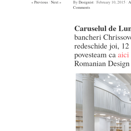
« Previous
/
Next »
By
Designist
/
February 10, 2015
/
A
Comments
Caruselul de Lu
bancheri Chrissove
redeschide joi, 12
povesteam ca
aici
Romanian Design W