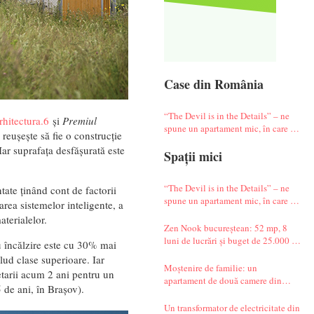
Case din România
“The Devil is in the Details” – ne
rhitectura.6
și
Premiul
spune un apartament mic, în care te
 reușește să fie o construcție
simți ca-n vacanță
Iar suprafața desfășurată este
Spații mici
“The Devil is in the Details” – ne
entate ținând cont de factorii
spune un apartament mic, în care te
area sistemelor inteligente, a
simți ca-n vacanță
aterialelor.
Zen Nook bucureștean: 52 mp, 8
luni de lucrări și buget de 25.000 de
 încălzire este cu 30% mai
euro
lud clase superioare. Iar
Moștenire de familie: un
ietarii acum 2 ani pentru un
apartament de două camere din
 de ani, în Brașov).
Militari complet renovat
Un transformator de electricitate din