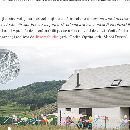
ți dintre voi și-au pus cel puțin o dată întrebarea: o
are cu banii necesa
ș, cât de cât spațios, nu aș putea să-mi construiesc o căsuță confortabi
clară despre cât de confortabilă poate arăta o astfel de casă până când a
semnat și realizat de
Insert Studio
(arh. Ondin Oprița, arh. Mihai Roșca).