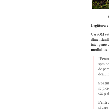
Legătura cu
CasaOM este 
dimensiunil
inteligente 
mediul
, așa
“Pentru
spre pe
de pere
dealulu
Spaţii
se pier
cât şi 
Pentru
şi care