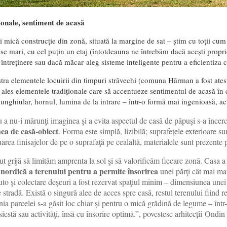
ționale, sentiment de acasă
 mică construcție din zonă, situată la margine de sat – știm cu toții cum 
se mari, cu cel puțin un etaj (întotdeauna ne întrebăm dacă acești proprie
 întreținere sau dacă măcar aleg sisteme inteligente pentru a eficientiza
tra elementele locuirii din timpuri străvechi (comuna Hărman a fost atesta
u ales elementele tradiționale care să accentueze sentimentul de acasă în
iunghiular, hornul, lumina de la intrare – într-o formă mai ingenioasă, ac
 a nu-i mărunţi imaginea şi a evita aspectul de casă de păpuşi s-a încer
ea de casă-obiect
. Forma este simplă, lizibilă; suprafeţele exterioare su
area finisajelor de pe o suprafaţă pe cealaltă, materialele sunt prezente p
 grijă să limităm amprenta la sol şi să valorificăm fiecare zonă. Casa a
 nordică a terenului pentru a permite însorirea
unei părţi cât mai mar
to şi colectare deşeuri a fost rezervat spaţiul minim – dimensiunea unei 
 stradă. Există o singură alee de acces spre casă, restul terenului fiind r
a parcelei s-a găsit loc chiar şi pentru o mică grădină de legume – într-
siestă sau activităţi, însă cu însorire optimă.”, povestesc arhitecții Ondi