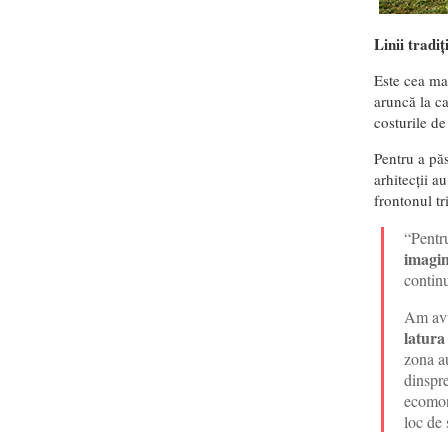
Linii tradi
Este cea mai
aruncă la ca
costurile de
Pentru a păs
arhitecții a
frontonul tr
“Pentru
imagin
continu
Am avut
latura
zona au
dinspre
ecomoni
loc de 