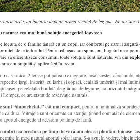
Proprietarii s-au bucurat deja de prima recoltă de legume. Ne-au spus că
 natura: cea mai bună soluție energetică low-tech
locuită de o familie tânără cu un copil, iar confortul pe care îl asigură 
or mici ale exteriorului. Pentru că, așa cum spuneam, bugetul nu a permi
explo
care să eficientizeze consumul, toate soluțiile sunt naturale, vin din
 cum era prețuită și aplicată și în trecut.
 o casă mică, 2 terase pot părea o exagerare, însă acestea oferă ambianţe
rspective largi, însorită, cu iarbă şi copaci, cealaltă umbrită şi mai intimă
ţii casei, pe celelalte bordată de grădina de legume, cu orizontul mărgin
i Lempeș, ce are statut de rezervaţie naturală.
le sunt “împachetate” cât mai compact
, pentru a minimaliza suprafeţe
de căldură. Vitrajele sunt orientate cu atenţie, ţinând cont atât de elemen
de aportul energetic al acestora pe timp de iarnă.
 umbrirea acestora pe timp de vară am ales să plantăm foioase
: ce
 permite în mod natural aportul solar iarna. S-a avut în vedere, bineînţele