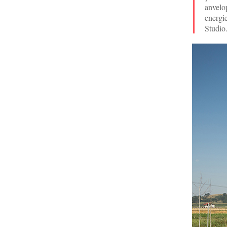
anvelop
energie
Studio