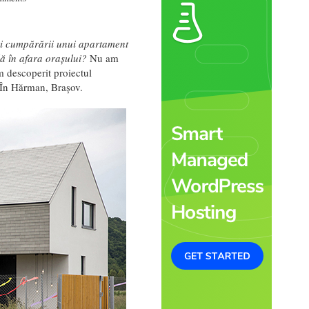
ri cumpărării unui apartament
lă în afara orașului?
Nu am
m descoperit proiectul
 În Hărman, Brașov.