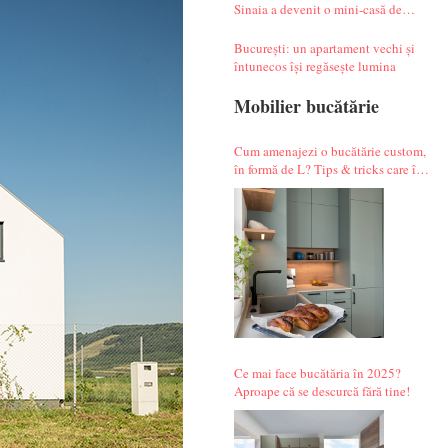
Sinaia a devenit o mini-casă de
vacanță atipică
București: un apartament vechi și
întunecos își regăsește lumina
Mobilier bucătărie
Cum amenajezi o bucătărie custom,
în formă de L? Tips & tricks care îți
fac alegerile mai simple.
Ce mai face bucătăria în 2025?
Aproape că se descurcă fără tine!