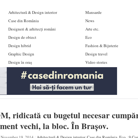
Arhitectură & Design interior
Mansarde
Case din România
News
Designeri & arhitecți români
Arte etc.
Design de obiect
Eco
Design hibrid
Fashion & Bijuterie
Graphic Design
Design travel
Design în oraș
Video stories
, ridicată cu bugetul necesar cumpăr
ment vechi, la bloc. În Brașov.
November 19, 2014
/
Arhitectură & Design interior
,
Case din România
,
Eco
/
9 Co