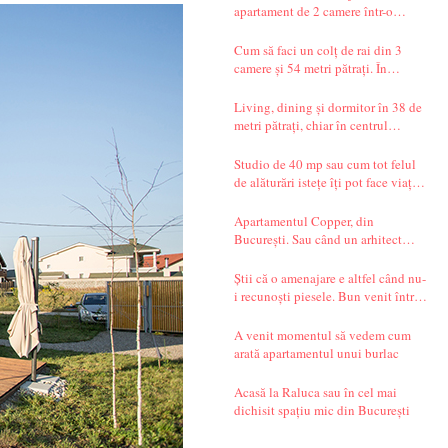
apartament de 2 camere într-o
garsonieră de 37 mp
Cum să faci un colț de rai din 3
camere și 54 metri pătrați. În
București.
Living, dining și dormitor în 38 de
metri pătrați, chiar în centrul
Bucureștiului. Și un decor seren,
care te transportă departe, spre țările
Studio de 40 mp sau cum tot felul
nordice.
de alăturări istețe îți pot face viața
mai simplă
Apartamentul Copper, din
București. Sau când un arhitect
începe să spună povești.
Știi că o amenajare e altfel când nu-
i recunoști piesele. Bun venit într-
un apartament din Timișoara!
A venit momentul să vedem cum
arată apartamentul unui burlac
Acasă la Raluca sau în cel mai
dichisit spațiu mic din București