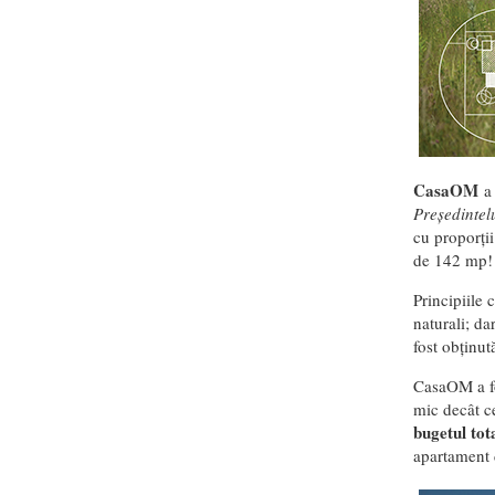
CasaOM
a 
Președintel
cu proporții
de 142 mp!
Principiile 
naturali; dar
fost obținut
CasaOM a fo
mic decât ce
bugetul tot
apartament 