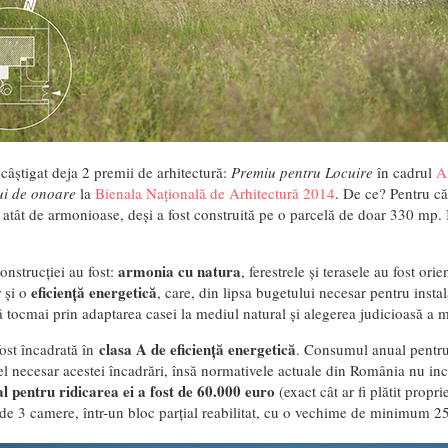
câștigat deja 2 premii de arhitectură:
Premiu pentru Locuire
în cadrul
A
ui de onoare
la
Bienala Națională de Arhitectură 2014
. De ce? Pentru că
 atât de armonioase, deși a fost construită pe o parcelă de doar 330 mp. 
armonia cu natura
construcției au fost:
, ferestrele și terasele au fost ori
eficiență energetică
 și o
, care, din lipsa bugetului necesar pentru instal
ă tocmai prin adaptarea casei la mediul natural și alegerea judicioasă a m
clasa A de eficiență energetică
st încadrată în
. Consumul anual pentru
l necesar acestei încadrări, însă normativele actuale din România nu inc
al pentru ridicarea ei a fost de 60.000 euro
(exact cât ar fi plătit propr
de 3 camere, într-un bloc parțial reabilitat, cu o vechime de minimum 25