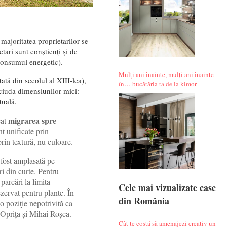
majoritatea proprietarilor se
tari sunt conștienți și de
 consumul energetic).
Mulți ani înainte, mulți ani înainte
tă din secolul al XIII-lea),
în… bucătăria ta de la kimor
 ciuda dimensiunilor mici:
tuală.
migrarea spre
cat
nt unificate prin
rin textură, nu culoare.
 fost amplasată pe
i din curte. Pentru
parcări la limita
Cele mai vizualizate case
ezervat pentru plante. În
din România
o poziţie nepotrivită ca
n Oprița și Mihai Roșca.
Cât te costă să amenajezi creativ un