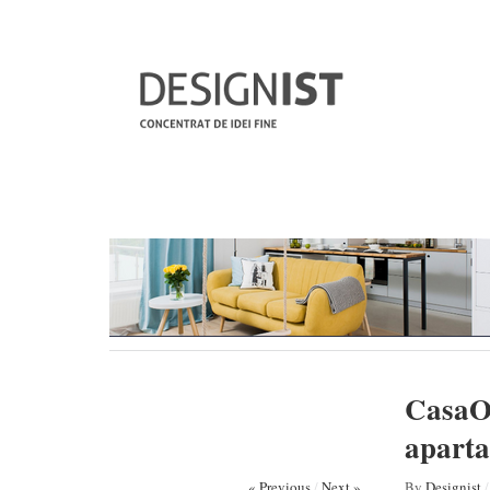
CasaOM
aparta
« Previous
/
Next »
By
Designist
/