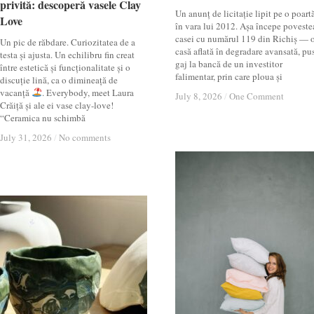
privită: descoperă vasele Clay
privită: descoperă vasele Clay
Un anunț de licitație lipit pe o poartă
Love
Love
în vara lui 2012. Așa începe poveste
casei cu numărul 119 din Richiș — 
Un pic de răbdare. Curiozitatea de a
casă aflată în degradare avansată, pu
testa și ajusta. Un echilibru fin creat
gaj la bancă de un investitor
între estetică și funcționalitate și o
falimentar, prin care ploua și
discuție lină, ca o dimineață de
vacanță
. Everybody, meet Laura
July 8, 2026
July 8, 2026
/
/
One Comment
One Comment
Crăiță și ale ei vase clay-love!
“Ceramica nu schimbă
July 31, 2026
July 31, 2026
/
/
No comments
No comments