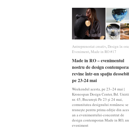
Antreprenoriat creativ
Antreprenoriat creativ
,
Design în ora
Design în ora
Eveniment
Eveniment
,
Made in RO #17
Made in RO #17
Made in RO – evenimentul
Made in RO – evenimentul
nostru de design contempora
nostru de design contempora
revine într-un spațiu deosebit
revine într-un spațiu deosebit
pe 23-24 mai
pe 23-24 mai
Weekendul acesta, pe 23–24 mai |
Kronospan Design Center, Bd. Unirii
nr. 45, București Pe 23 și 24 mai,
comunitatea designului românesc se
reunește pentru prima ediție din aces
an a evenimentului-concentrat de
design contemporan Made in RO, un
eveniment