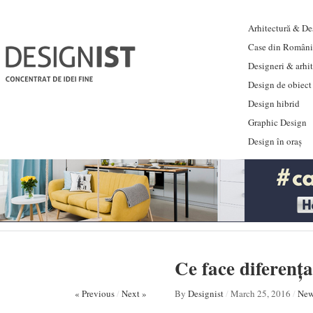
Arhitectură & Des
Case din Români
Designeri & arhi
Design de obiect
Design hibrid
Graphic Design
Design în oraș
Ce face diferența
« Previous
/
Next »
By
Designist
/
March 25, 2016
/
New