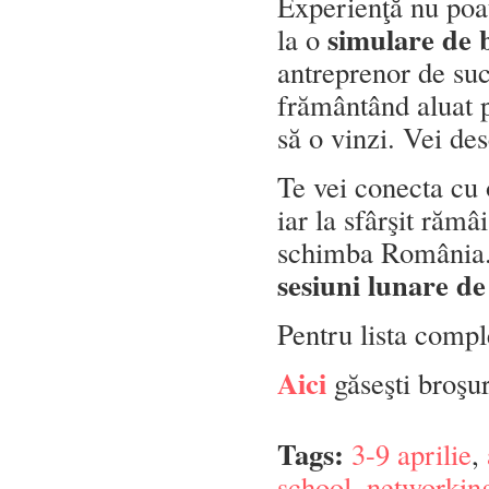
Experienţă nu poate 
simulare de 
la o
antreprenor de suc
frământând aluat p
să o vinzi. Vei des
Te vei conecta cu 
iar la sfârşit rămâ
schimba România. I
sesiuni lunare d
Pentru lista compl
Aici
găseşti broşur
Tags:
3-9 aprilie
,
school
,
networking