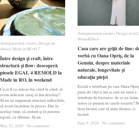
Antreprenoriat creativ
Antreprenoriat creativ
,
Design textil
Design textil
,
Home&Deco
Home&Deco
Antreprenoriat creativ
Antreprenoriat creativ
,
Design de
Design de
Casa care are grijă de tine: d
Casa care are grijă de tine: d
obiect
obiect
,
Made in RO #17
Made in RO #17
vorbă cu Oana Opriș, de la
vorbă cu Oana Opriș, de la
Între design și craft, între
Între design și craft, între
Genuin, despre materiale
Genuin, despre materiale
structură și flow: descoperă
structură și flow: descoperă
naturale, longevitate și
naturale, longevitate și
piesele EGAL 4 REMOLD la
piesele EGAL 4 REMOLD la
educația pieței
educația pieței
Made in RO, în weekend
Made in RO, în weekend
Există o întrebare pe care Oana Opri
Ce-ar fi ca, măcar din când în când, să
pune de câțiva ani și care nu sună a
avem suficient curaj să fim deschiși?
întrebare de business: de ce nu luăm
Să nu ne impunem structuri inflexibile,
serios ce punem în casele noastre? N
să avem încredere în proces. Dar, în
doar lucruri care să arate frumos, ci
același timp, să credem și în puterea
lucruri
rigorii, cu răbdare. Să nu
June 9, 2026
June 9, 2026
/
/
No comments
No comments
May 21, 2026
May 21, 2026
/
/
No comments
No comments