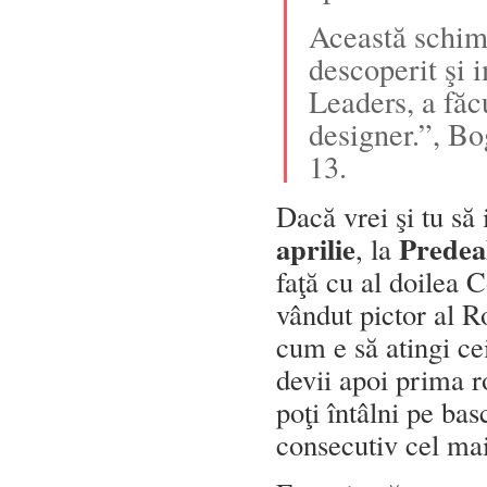
Această schimb
descoperit şi 
Leaders, a făc
designer.”, Bo
13.
Dacă vrei şi tu să 
aprilie
Predea
, la
faţă cu al doilea 
vândut pictor al R
cum e să atingi cei
devii apoi prima r
poţi întâlni pe bas
consecutiv cel ma