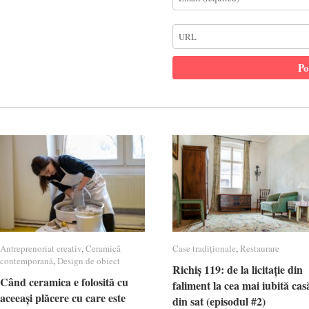
Antreprenoriat creativ
Antreprenoriat creativ
,
Ceramică
Ceramică
Case tradiționale
Case tradiționale
,
Restaurare
Restaurare
contemporană
contemporană
,
Design de obiect
Design de obiect
Richiș 119: de la licitație din
Richiș 119: de la licitație din
Când ceramica e folosită cu
Când ceramica e folosită cu
faliment la cea mai iubită cas
faliment la cea mai iubită cas
aceeași plăcere cu care este
aceeași plăcere cu care este
din sat (episodul #2)
din sat (episodul #2)