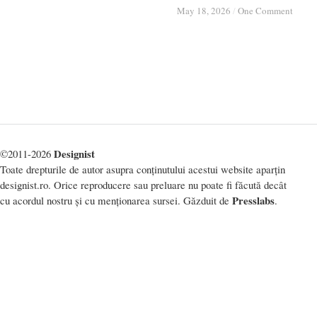
May 18, 2026
May 18, 2026
/
/
One Comment
One Comment
Designist
©2011-2026
Toate drepturile de autor asupra conținutului acestui website aparțin
designist.ro. Orice reproducere sau preluare nu poate fi făcută decât
Presslabs
cu acordul nostru și cu menționarea sursei. Găzduit de
.