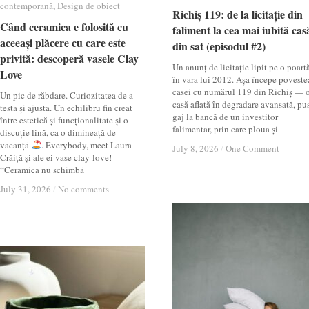
contemporană
contemporană
,
Design de obiect
Design de obiect
Richiș 119: de la licitație din
Richiș 119: de la licitație din
Când ceramica e folosită cu
Când ceramica e folosită cu
faliment la cea mai iubită cas
faliment la cea mai iubită cas
aceeași plăcere cu care este
aceeași plăcere cu care este
din sat (episodul #2)
din sat (episodul #2)
privită: descoperă vasele Clay
privită: descoperă vasele Clay
Un anunț de licitație lipit pe o poartă
Love
Love
în vara lui 2012. Așa începe poveste
casei cu numărul 119 din Richiș — 
Un pic de răbdare. Curiozitatea de a
casă aflată în degradare avansată, pu
testa și ajusta. Un echilibru fin creat
gaj la bancă de un investitor
între estetică și funcționalitate și o
falimentar, prin care ploua și
discuție lină, ca o dimineață de
vacanță
. Everybody, meet Laura
July 8, 2026
July 8, 2026
/
/
One Comment
One Comment
Crăiță și ale ei vase clay-love!
“Ceramica nu schimbă
July 31, 2026
July 31, 2026
/
/
No comments
No comments