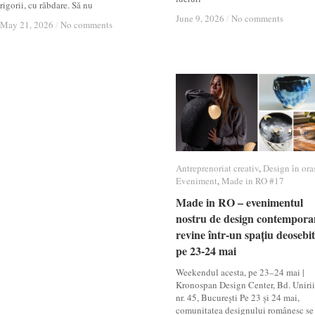
rigorii, cu răbdare. Să nu
June 9, 2026
June 9, 2026
/
/
No comments
No comments
May 21, 2026
May 21, 2026
/
/
No comments
No comments
Antreprenoriat creativ
Antreprenoriat creativ
,
Design în ora
Design în ora
Eveniment
Eveniment
,
Made in RO #17
Made in RO #17
Made in RO – evenimentul
Made in RO – evenimentul
nostru de design contempora
nostru de design contempora
revine într-un spațiu deosebit
revine într-un spațiu deosebit
pe 23-24 mai
pe 23-24 mai
Weekendul acesta, pe 23–24 mai |
Kronospan Design Center, Bd. Unirii
nr. 45, București Pe 23 și 24 mai,
comunitatea designului românesc se