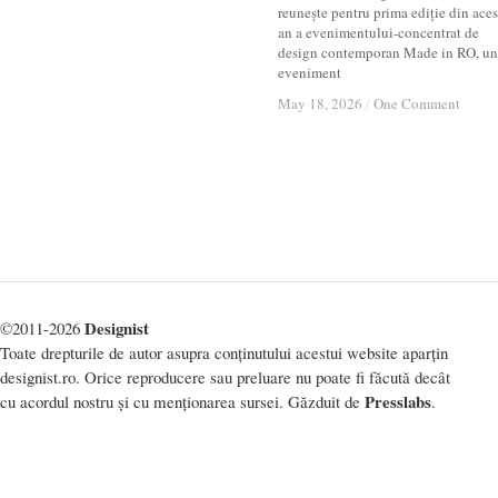
reunește pentru prima ediție din aces
an a evenimentului-concentrat de
design contemporan Made in RO, un
eveniment
May 18, 2026
May 18, 2026
/
/
One Comment
One Comment
Designist
©2011-2026
Toate drepturile de autor asupra conținutului acestui website aparțin
designist.ro. Orice reproducere sau preluare nu poate fi făcută decât
Presslabs
cu acordul nostru și cu menționarea sursei. Găzduit de
.