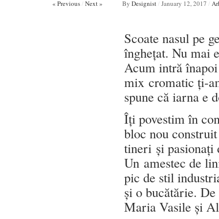
« Previous
/
Next »
By
Designist
/
January 12, 2017
/
Ar
Scoate nasul pe ge
înghețat. Nu mai ex
Acum intră înapoi 
mix cromatic ți-am
spune că iarna e 
Îți povestim în c
bloc nou construit 
tineri și pasionați
Un amestec de lini
pic de stil industr
și o bucătărie. De
Maria Vasile și A