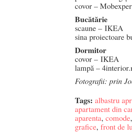
covor – Mobexper
Bucătărie
scaune – IKEA
sina proiectoare b
Dormitor
covor – IKEA
lampă – 4interior.
Fotografii: prin J
Tags:
albastru apr
apartament din car
aparenta
,
comode
grafice
,
front de l