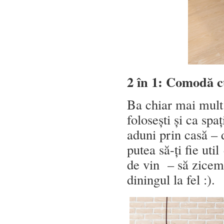
2 în 1: Comodă 
Ba chiar mai mult 
folosești și ca spa
aduni prin casă – 
putea să-ți fie uti
de vin – să zicem 
diningul la fel :).