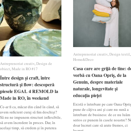
Antreprenoriat creativ
Antreprenoriat creativ
,
Design textil
Design textil
,
Home&Deco
Home&Deco
Antreprenoriat creativ
Antreprenoriat creativ
,
Design de
Design de
Casa care are grijă de tine: d
Casa care are grijă de tine: d
obiect
obiect
,
Made in RO #17
Made in RO #17
vorbă cu Oana Opriș, de la
vorbă cu Oana Opriș, de la
Între design și craft, între
Între design și craft, între
Genuin, despre materiale
Genuin, despre materiale
structură și flow: descoperă
structură și flow: descoperă
naturale, longevitate și
naturale, longevitate și
piesele EGAL 4 REMOLD la
piesele EGAL 4 REMOLD la
educația pieței
educația pieței
Made in RO, în weekend
Made in RO, în weekend
Există o întrebare pe care Oana Opri
Ce-ar fi ca, măcar din când în când, să
pune de câțiva ani și care nu sună a
avem suficient curaj să fim deschiși?
întrebare de business: de ce nu luăm
Să nu ne impunem structuri inflexibile,
serios ce punem în casele noastre? N
să avem încredere în proces. Dar, în
doar lucruri care să arate frumos, ci
același timp, să credem și în puterea
lucruri