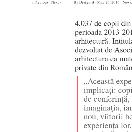
« Previous
/
Next »
By
Designist
/
May 26, 2016
/
News
4.037 de copii din
perioada 2013-201
arhitectură. Intitu
dezvoltat de Asoci
arhitectura ca mate
private din Român
„Această exper
implicați: copi
de conferință,
imaginația, iar
nou, viitorii b
experiența lor