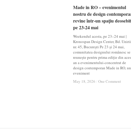
Made in RO – evenimentul
Made in RO – evenimentul
nostru de design contempora
nostru de design contempora
revine într-un spațiu deosebit
revine într-un spațiu deosebit
pe 23-24 mai
pe 23-24 mai
Weekendul acesta, pe 23–24 mai |
Kronospan Design Center, Bd. Unirii
nr. 45, București Pe 23 și 24 mai,
comunitatea designului românesc se
reunește pentru prima ediție din aces
an a evenimentului-concentrat de
design contemporan Made in RO, un
eveniment
May 18, 2026
May 18, 2026
/
/
One Comment
One Comment