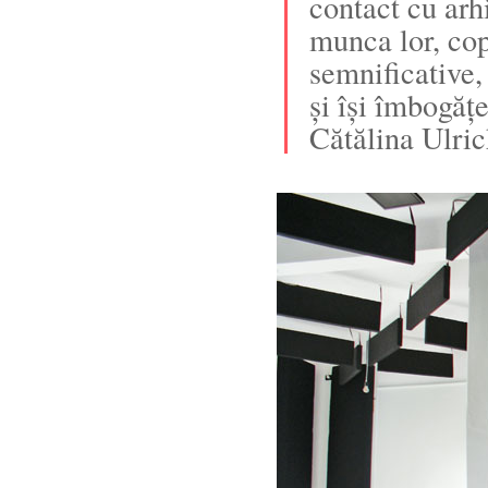
contact cu arh
munca lor, copi
semnificative,
și își îmbogăț
Cătălina Ulric