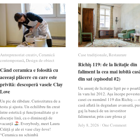
Antreprenoriat creativ
Antreprenoriat creativ
,
Ceramică
Ceramică
Case tradiționale
Case tradiționale
,
Restaurare
Restaurare
contemporană
contemporană
,
Design de obiect
Design de obiect
Richiș 119: de la licitație din
Richiș 119: de la licitație din
Când ceramica e folosită cu
Când ceramica e folosită cu
faliment la cea mai iubită cas
faliment la cea mai iubită cas
aceeași plăcere cu care este
aceeași plăcere cu care este
din sat (episodul #2)
din sat (episodul #2)
privită: descoperă vasele Clay
privită: descoperă vasele Clay
Un anunț de licitație lipit pe o poartă
Love
Love
în vara lui 2012. Așa începe poveste
casei cu numărul 119 din Richiș — 
Un pic de răbdare. Curiozitatea de a
casă aflată în degradare avansată, pu
testa și ajusta. Un echilibru fin creat
gaj la bancă de un investitor
între estetică și funcționalitate și o
falimentar, prin care ploua și
discuție lină, ca o dimineață de
vacanță
. Everybody, meet Laura
July 8, 2026
July 8, 2026
/
/
One Comment
One Comment
Crăiță și ale ei vase clay-love!
“Ceramica nu schimbă