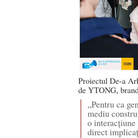
Proiectul De-a Arh
de YTONG, brand 
„Pentru ca gen
mediu construi
o interacțiune
direct implica