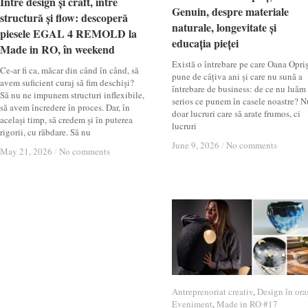
Între design și craft, între
Între design și craft, între
Genuin, despre materiale
Genuin, despre materiale
structură și flow: descoperă
structură și flow: descoperă
naturale, longevitate și
naturale, longevitate și
piesele EGAL 4 REMOLD la
piesele EGAL 4 REMOLD la
educația pieței
educația pieței
Made in RO, în weekend
Made in RO, în weekend
Există o întrebare pe care Oana Opri
Ce-ar fi ca, măcar din când în când, să
pune de câțiva ani și care nu sună a
avem suficient curaj să fim deschiși?
întrebare de business: de ce nu luăm
Să nu ne impunem structuri inflexibile,
serios ce punem în casele noastre? N
să avem încredere în proces. Dar, în
doar lucruri care să arate frumos, ci
același timp, să credem și în puterea
lucruri
rigorii, cu răbdare. Să nu
June 9, 2026
June 9, 2026
/
/
No comments
No comments
May 21, 2026
May 21, 2026
/
/
No comments
No comments
Antreprenoriat creativ
Antreprenoriat creativ
,
Design în ora
Design în ora
Eveniment
Eveniment
,
Made in RO #17
Made in RO #17