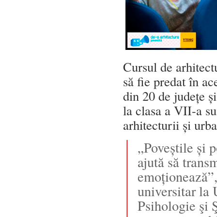
Cursul de arhitectu
să fie predat în ac
din 20 de județe și
la clasa a VII-a s
arhitecturii și urb
„Poveștile și p
ajută să trans
emoționează”, 
universitar la
Psihologie şi 