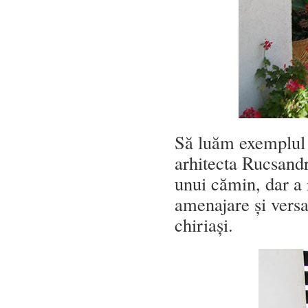
Să luăm exemplul 
arhitecta Rucsand
unui cămin, dar a 
amenajare și versat
chiriași.