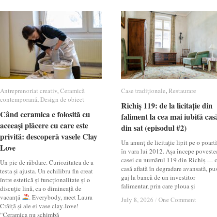
Antreprenoriat creativ
Antreprenoriat creativ
,
Ceramică
Ceramică
Case tradiționale
Case tradiționale
,
Restaurare
Restaurare
contemporană
contemporană
,
Design de obiect
Design de obiect
Richiș 119: de la licitație din
Richiș 119: de la licitație din
Când ceramica e folosită cu
Când ceramica e folosită cu
faliment la cea mai iubită cas
faliment la cea mai iubită cas
aceeași plăcere cu care este
aceeași plăcere cu care este
din sat (episodul #2)
din sat (episodul #2)
privită: descoperă vasele Clay
privită: descoperă vasele Clay
Un anunț de licitație lipit pe o poartă
Love
Love
în vara lui 2012. Așa începe poveste
casei cu numărul 119 din Richiș — 
Un pic de răbdare. Curiozitatea de a
casă aflată în degradare avansată, pu
testa și ajusta. Un echilibru fin creat
gaj la bancă de un investitor
între estetică și funcționalitate și o
falimentar, prin care ploua și
discuție lină, ca o dimineață de
vacanță
. Everybody, meet Laura
July 8, 2026
July 8, 2026
/
/
One Comment
One Comment
Crăiță și ale ei vase clay-love!
“Ceramica nu schimbă