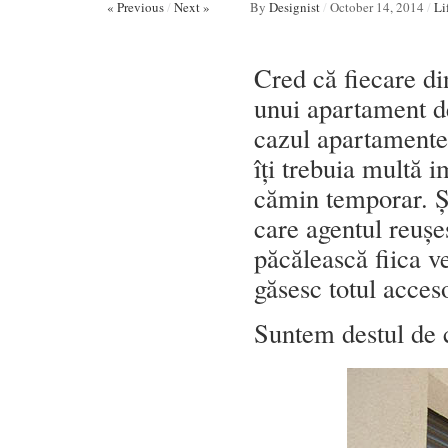
« Previous
/
Next »
By
Designist
/
October 14, 2014
/
Li
Cred că fiecare di
unui apartament de
cazul apartamentel
îți trebuia multă i
cămin temporar. Și
care agentul reușe
păcălească fiica ve
găsesc totul acces
Suntem destul de c