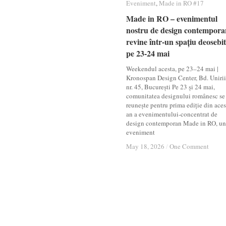
Eveniment
Eveniment
,
Made in RO #17
Made in RO #17
Made in RO – evenimentul
Made in RO – evenimentul
nostru de design contempora
nostru de design contempora
revine într-un spațiu deosebit
revine într-un spațiu deosebit
pe 23-24 mai
pe 23-24 mai
Weekendul acesta, pe 23–24 mai |
Kronospan Design Center, Bd. Unirii
nr. 45, București Pe 23 și 24 mai,
comunitatea designului românesc se
reunește pentru prima ediție din aces
an a evenimentului-concentrat de
design contemporan Made in RO, un
eveniment
May 18, 2026
May 18, 2026
/
/
One Comment
One Comment