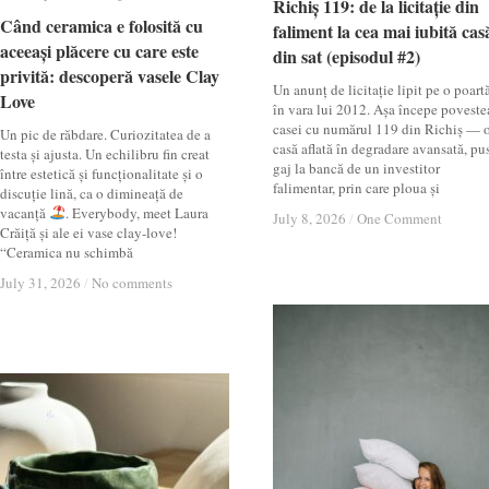
Richiș 119: de la licitație din
Richiș 119: de la licitație din
Când ceramica e folosită cu
Când ceramica e folosită cu
faliment la cea mai iubită cas
faliment la cea mai iubită cas
aceeași plăcere cu care este
aceeași plăcere cu care este
din sat (episodul #2)
din sat (episodul #2)
privită: descoperă vasele Clay
privită: descoperă vasele Clay
Un anunț de licitație lipit pe o poartă
Love
Love
în vara lui 2012. Așa începe poveste
casei cu numărul 119 din Richiș — 
Un pic de răbdare. Curiozitatea de a
casă aflată în degradare avansată, pu
testa și ajusta. Un echilibru fin creat
gaj la bancă de un investitor
între estetică și funcționalitate și o
falimentar, prin care ploua și
discuție lină, ca o dimineață de
vacanță
. Everybody, meet Laura
July 8, 2026
July 8, 2026
/
/
One Comment
One Comment
Crăiță și ale ei vase clay-love!
“Ceramica nu schimbă
July 31, 2026
July 31, 2026
/
/
No comments
No comments