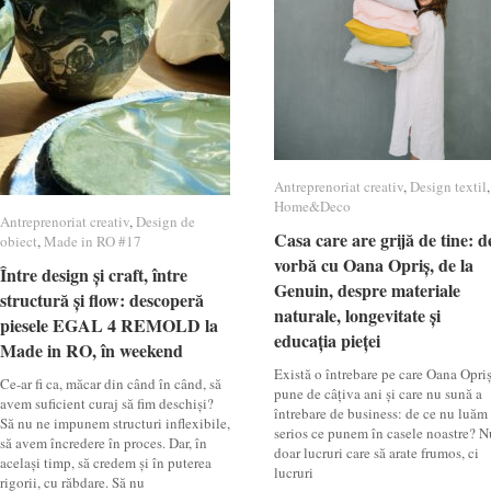
Antreprenoriat creativ
Antreprenoriat creativ
,
Design textil
Design textil
,
Home&Deco
Home&Deco
Antreprenoriat creativ
Antreprenoriat creativ
,
Design de
Design de
Casa care are grijă de tine: d
Casa care are grijă de tine: d
obiect
obiect
,
Made in RO #17
Made in RO #17
vorbă cu Oana Opriș, de la
vorbă cu Oana Opriș, de la
Între design și craft, între
Între design și craft, între
Genuin, despre materiale
Genuin, despre materiale
structură și flow: descoperă
structură și flow: descoperă
naturale, longevitate și
naturale, longevitate și
piesele EGAL 4 REMOLD la
piesele EGAL 4 REMOLD la
educația pieței
educația pieței
Made in RO, în weekend
Made in RO, în weekend
Există o întrebare pe care Oana Opri
Ce-ar fi ca, măcar din când în când, să
pune de câțiva ani și care nu sună a
avem suficient curaj să fim deschiși?
întrebare de business: de ce nu luăm
Să nu ne impunem structuri inflexibile,
serios ce punem în casele noastre? N
să avem încredere în proces. Dar, în
doar lucruri care să arate frumos, ci
același timp, să credem și în puterea
lucruri
rigorii, cu răbdare. Să nu