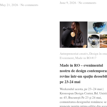
June 9, 2026
June 9, 2026
/
/
No comments
No comments
May 21, 2026
May 21, 2026
/
/
No comments
No comments
Antreprenoriat creativ
Antreprenoriat creativ
,
Design în ora
Design în ora
Eveniment
Eveniment
,
Made in RO #17
Made in RO #17
Made in RO – evenimentul
Made in RO – evenimentul
nostru de design contempora
nostru de design contempora
revine într-un spațiu deosebit
revine într-un spațiu deosebit
pe 23-24 mai
pe 23-24 mai
Weekendul acesta, pe 23–24 mai |
Kronospan Design Center, Bd. Unirii
nr. 45, București Pe 23 și 24 mai,
comunitatea designului românesc se
reunește pentru prima ediție din aces