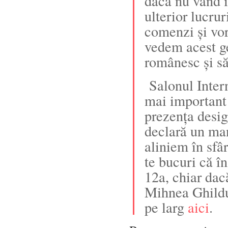
dacă nu vând i
ulterior lucrur
comenzi și vor
vedem acest ge
românesc și să
Salonul Inter
mai important 
prezența design
declară un man
aliniem în sfâ
te bucuri că în
12a, chiar dac
Mihnea Ghilduș
pe larg
aici
.