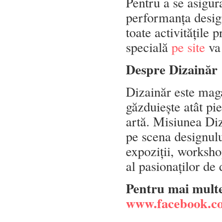
Pentru a se asigur
performanța design
toate activitățile 
specială
pe site
va 
Despre Dizainăr
Dizainăr este mag
găzduiește atât pie
artă. Misiunea Di
pe scena designulu
expoziții, workshop
al pasionaților de 
Pentru mai multe 
www.facebook.co