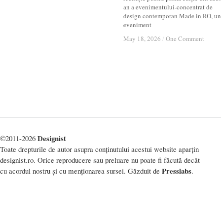
an a evenimentului-concentrat de
design contemporan Made in RO, un
eveniment
May 18, 2026
May 18, 2026
/
/
One Comment
One Comment
Designist
©2011-2026
Toate drepturile de autor asupra conținutului acestui website aparțin
designist.ro. Orice reproducere sau preluare nu poate fi făcută decât
Presslabs
cu acordul nostru și cu menționarea sursei. Găzduit de
.