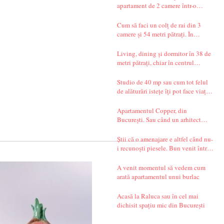
apartament de 2 camere într-o
garsonieră de 37 mp
Cum să faci un colț de rai din 3
camere și 54 metri pătrați. În
București.
Living, dining și dormitor în 38 de
metri pătrați, chiar în centrul
Bucureștiului. Și un decor seren,
care te transportă departe, spre țările
Studio de 40 mp sau cum tot felul
nordice.
de alăturări istețe îți pot face viața
mai simplă
Apartamentul Copper, din
București. Sau când un arhitect
începe să spună povești.
Știi că o amenajare e altfel când nu-
i recunoști piesele. Bun venit într-
un apartament din Timișoara!
A venit momentul să vedem cum
arată apartamentul unui burlac
Acasă la Raluca sau în cel mai
dichisit spațiu mic din București