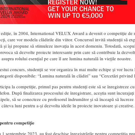
 ediție, în 2004, International VELUX Award a devenit o competiție de re
tecți, care vor modela clădirile din viitor. Concursul invită studenții să ex
ră și își propune să stimuleze inovația în acest domeniu. Totodată, scopul
provoca să dezvolte proiecte interesante prin care să contribuie la dezvol
asupra rolului esențial pe care îl are lumina naturală în viețile noastre.
estui concurs, studenții se vor organiza în mai multe echipe și vor lucra l
tegorii disponibile: “Lumina naturală în clădiri” sau “Cercetări privind 
ticipa la competiție, primul pas pentru studenți este să se înregistreze c
efon. După finalizarea procesului de înregistrare, aceștia sunt încurajați
pele, să se conecteze cu profesorul îndrumător și să înceapă să lucreze la
e câteva luni pentru a-și dezvolta ideile în proiecte inovatoare și creative
pentru competiție
 1 septembrie 2023, au fost deschise înregistrările pentru competiția pr