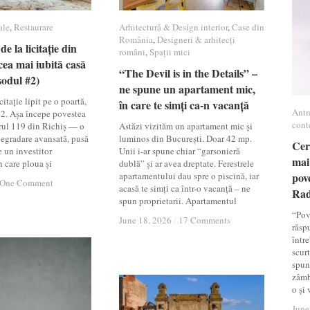
ale
ale
,
Restaurare
Restaurare
Arhitectură & Design interior
Arhitectură & Design interior
,
Case din
Case din
România
România
,
Designeri & arhitecți
Designeri & arhitecți
de la licitație din
de la licitație din
români
români
,
Spații mici
Spații mici
cea mai iubită casă
cea mai iubită casă
“The Devil is in the Details” –
“The Devil is in the Details” –
sodul #2)
sodul #2)
ne spune un apartament mic,
ne spune un apartament mic,
itație lipit pe o poartă,
în care te simți ca-n vacanță
în care te simți ca-n vacanță
Antr
Antr
12. Așa începe povestea
cont
cont
rul 119 din Richiș — o
Astăzi vizităm un apartament mic și
 degradare avansată, pusă
luminos din București. Doar 42 mp.
Cer
Cer
e un investitor
Unii i-ar spune chiar “garsonieră
mai
mai
n care ploua și
dublă” și ar avea dreptate. Ferestrele
apartamentului dau spre o piscină, iar
pov
pov
One Comment
One Comment
acasă te simți ca într-o vacanță – ne
Ra
Ra
spun proprietarii. Apartamentul
“Pov
June 18, 2026
June 18, 2026
/
/
17 Comments
17 Comments
răsp
între
scur
spun
zâmb
o și
June
June