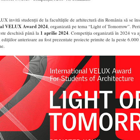
 invită studenții de la facultățile de arhitectură din România să se îns
onal VELUX Award 2024
, organizată pe tema “Light of Tomorrow”. Perio
1 aprilie 2024
este deschisă până la
. Competiția organizată în 2024 va aj
l edițiilor anterioare au fost prezentate proiecte primite de la peste 6.000
me.