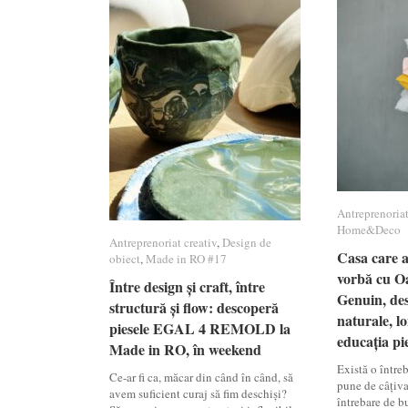
Antreprenoriat
Antreprenoriat
Home&Deco
Home&Deco
Antreprenoriat creativ
Antreprenoriat creativ
,
Design de
Design de
Casa care ar
Casa care ar
obiect
obiect
,
Made in RO #17
Made in RO #17
vorbă cu Oa
vorbă cu Oa
Între design și craft, între
Între design și craft, între
Genuin, des
Genuin, des
structură și flow: descoperă
structură și flow: descoperă
naturale, lo
naturale, lo
piesele EGAL 4 REMOLD la
piesele EGAL 4 REMOLD la
educația pie
educația pie
Made in RO, în weekend
Made in RO, în weekend
Există o între
Ce-ar fi ca, măcar din când în când, să
pune de câțiva
avem suficient curaj să fim deschiși?
întrebare de b