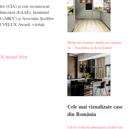
lor (UIA) și este recunoscut
itectură (EAAE), Institutul
ă (ARCC) și Asociația Școlilor
nal VELUX Award, vizitați
Mulți ani înainte, mulți ani înainte
în… bucătăria ta de la kimor
LUX Award 2024
Cele mai vizualizate case
din România
Cât te costă să amenajezi creativ un