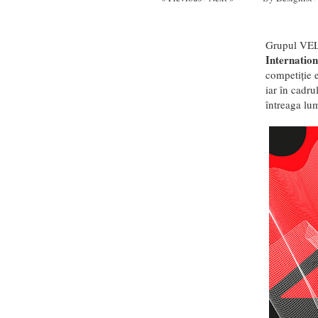
Grupul VELUX
Internati
competiție 
iar în cadru
întreaga lu