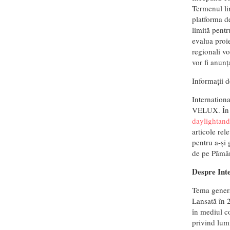
Termenul lim
platforma de
limită pentr
evalua proie
regionali vor
vor fi anunța
Informații 
Internation
VELUX. În co
daylightand
articole rel
pentru a-și 
de pe Pămân
Despre In
Tema genera
Lansată în 2
în mediul co
privind lumi