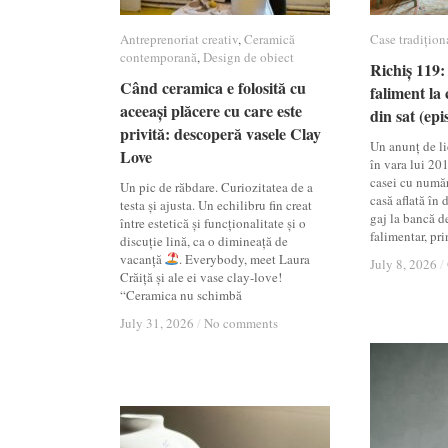
Antreprenoriat creativ
Antreprenoriat creativ
,
Ceramică
Ceramică
Case tradițion
Case tradițion
contemporană
contemporană
,
Design de obiect
Design de obiect
Richiș 119: 
Richiș 119: 
Când ceramica e folosită cu
Când ceramica e folosită cu
faliment la 
faliment la 
aceeași plăcere cu care este
aceeași plăcere cu care este
din sat (epi
din sat (epi
privită: descoperă vasele Clay
privită: descoperă vasele Clay
Un anunț de lic
Love
Love
în vara lui 20
casei cu numă
Un pic de răbdare. Curiozitatea de a
casă aflată în
testa și ajusta. Un echilibru fin creat
gaj la bancă d
între estetică și funcționalitate și o
falimentar, pri
discuție lină, ca o dimineață de
vacanță
. Everybody, meet Laura
July 8, 2026
July 8, 2026
/
/
Crăiță și ale ei vase clay-love!
“Ceramica nu schimbă
July 31, 2026
July 31, 2026
/
/
No comments
No comments