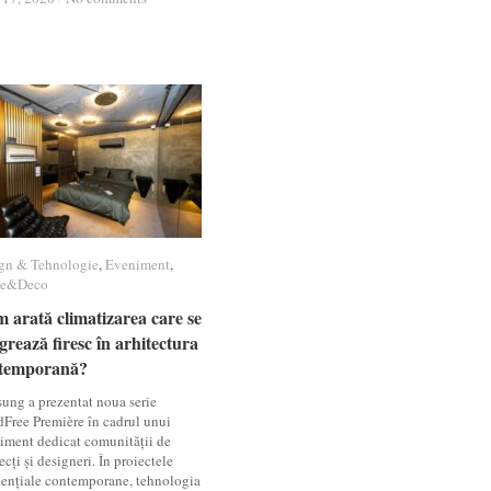
gn & Tehnologie
gn & Tehnologie
,
Eveniment
Eveniment
,
e&Deco
e&Deco
 arată climatizarea care se
 arată climatizarea care se
grează firesc în arhitectura
grează firesc în arhitectura
temporană?
temporană?
ung a prezentat noua serie
Free Première în cadrul unui
iment dedicat comunității de
ecți și designeri. În proiectele
dențiale contemporane, tehnologia