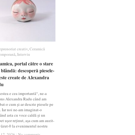
eprenoriat creativ
eprenoriat creativ
,
Ceramică
Ceramică
emporană
emporană
,
Interviu
Interviu
amica, portal către o stare
amica, portal către o stare
 blândă: descoperă piesele-
 blândă: descoperă piesele-
este create de Alexandra
este create de Alexandra
du
du
estea e cea importantă“, ne-a
uns Alexandra Radu când am
bat-o cum și-ar descrie piesele pe
t. Iar noi ne-am imaginat-o
ând asta cu voce caldă și un
et ușor reținut, așa cum am auzit-
 văzut-0 la evenimentul nostru
 17, 2026
 17, 2026
/
/
No comments
No comments