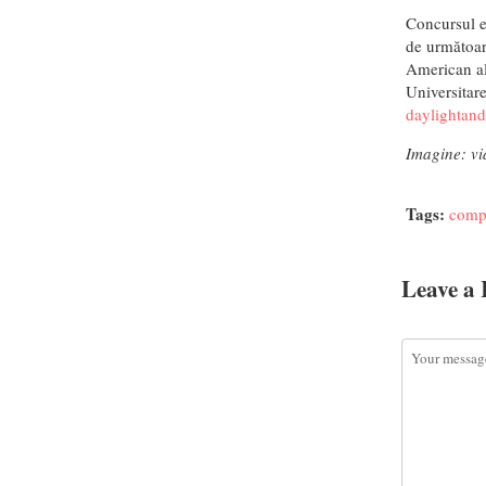
Concursul es
de următoar
American al
Universitar
daylightand
Imagine: vi
Tags:
compe
Leave a 