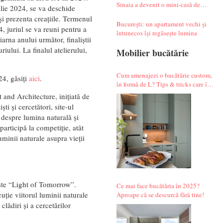
Sinaia a devenit o mini-casă de
rilie 2024, se va deschide
vacanță atipică
-și prezenta creațiile. Termenul
București: un apartament vechi și
, juriul se va reuni pentru a
întunecos își regăsește lumina
iarna anului următor, finaliștii
riului. La finalul atelierului,
Mobilier bucătărie
Cum amenajezi o bucătărie custom,
24, găsiți
aici
.
în formă de L? Tips & tricks care îți
fac alegerile mai simple.
and Architecture, inițiată de
i și cercetători, site-ul
i despre lumina naturală și
articipă la competiție, atât
uminii naturale asupra vieții
ste “Light of Tomorrow”.
Ce mai face bucătăria în 2025?
uție viitorul luminii naturale
Aproape că se descurcă fără tine!
clădiri și a cercetărilor