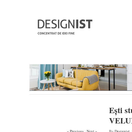
Ești s
VELUX
« Previous
/
Next »
By
Designist
/