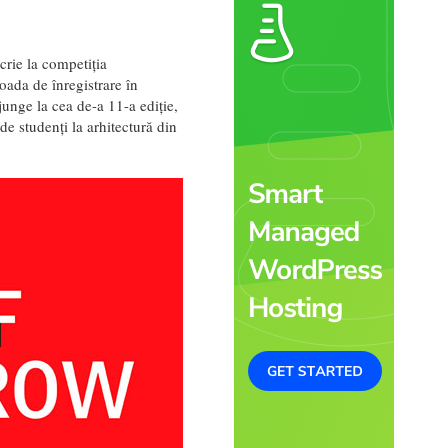
crie la competiția
ada de înregistrare în
unge la cea de-a 11-a ediție,
 de studenți la arhitectură din