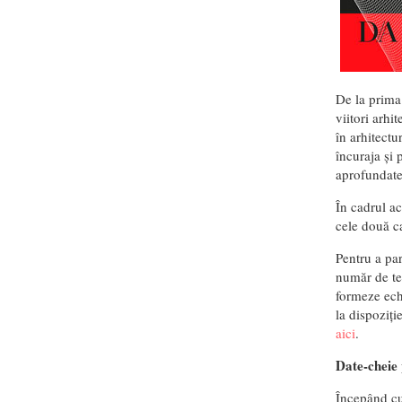
De la prima
viitori arhi
în arhitectu
încuraja și 
aprofundate 
În cadrul ac
cele două ca
Pentru a par
număr de tel
formeze echi
la dispoziți
aici
.
Date-cheie 
Începând cu