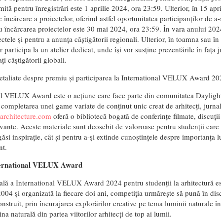
ită pentru înregistrări este 1 aprilie 2024, ora 23:59. Ulterior, în 15 ap
 încărcare a proiectelor, oferind astfel oportunitatea participanților de a
u încărcarea proiectelor este 30 mai 2024, ora 23:59. În vara anului 2024
ctele și pentru a anunța câștigătorii regionali. Ulterior, în toamna sau în 
 participa la un atelier dedicat, unde își vor susține prezentările în fața ju
ți câștigătorii globali.
detaliate despre premiu și participarea la International VELUX Award 20
al VELUX Award este o acțiune care face parte din comunitatea Daylight 
mpletarea unei game variate de conținut unic creat de arhitecți, jurnalișt
architecture.com
oferă o bibliotecă bogată de conferințe filmate, discuți
evante. Aceste materiale sunt deosebit de valoroase pentru studenții care p
găsi inspirație, cât și pentru a-și extinde cunoștințele despre importanța l
t.
ternational VELUX Award
lă a International VELUX Award 2024 pentru studenții la arhitectură e
004 și organizată la fiecare doi ani, competiția urmărește să pună în disc
nstruit, prin încurajarea explorărilor creative pe tema luminii naturale în 
na naturală din partea viitorilor arhitecți de top ai lumii.