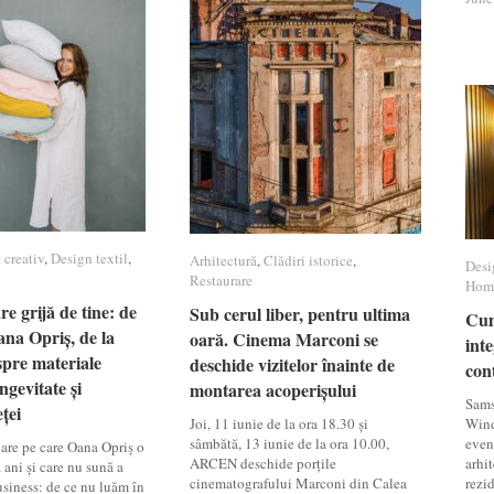
 creativ
 creativ
,
Design textil
Design textil
,
Arhitectură
Arhitectură
,
Clădiri istorice
Clădiri istorice
,
Desi
Desi
Restaurare
Restaurare
Hom
Hom
e grijă de tine: de
e grijă de tine: de
Sub cerul liber, pentru ultima
Sub cerul liber, pentru ultima
Cum
Cum
na Opriș, de la
na Opriș, de la
oară. Cinema Marconi se
oară. Cinema Marconi se
inte
inte
pre materiale
pre materiale
deschide vizitelor înainte de
deschide vizitelor înainte de
con
con
ngevitate și
ngevitate și
montarea acoperișului
montarea acoperișului
Sams
ței
ței
Joi, 11 iunie de la ora 18.30 și
Wind
sâmbătă, 13 iunie de la ora 10.00,
even
bare pe care Oana Opriș o
ARCEN deschide porțile
arhit
 ani și care nu sună a
cinematografului Marconi din Calea
rezi
usiness: de ce nu luăm în