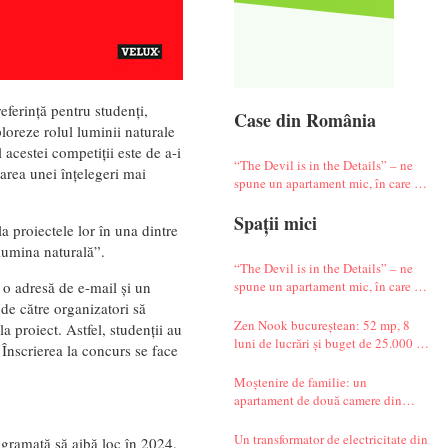
ferință pentru studenți,
Case din România
ploreze rolul luminii naturale
 acestei competiții este de a-i
“The Devil is in the Details” – ne
tarea unei înțelegeri mai
spune un apartament mic, în care te
simți ca-n vacanță
Spații mici
a proiectele lor în una dintre
lumina naturală”.
“The Devil is in the Details” – ne
spune un apartament mic, în care te
u o adresă de e-mail și un
simți ca-n vacanță
 de către organizatori să
Zen Nook bucureștean: 52 mp, 8
 proiect. Astfel, studenții au
luni de lucrări și buget de 25.000 de
. Înscrierea la concurs se face
euro
Moștenire de familie: un
apartament de două camere din
Militari complet renovat
Un transformator de electricitate din
ogramată să aibă loc în 2024.