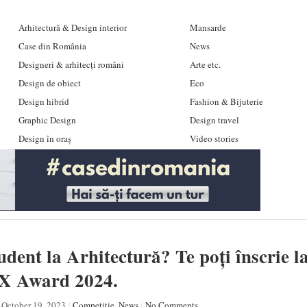
Arhitectură & Design interior
Mansarde
Case din România
News
Designeri & arhitecți români
Arte etc.
Design de obiect
Eco
Design hibrid
Fashion & Bijuterie
Graphic Design
Design travel
Design în oraș
Video stories
tudent la Arhitectură? Te poți înscrie l
 Award 2024.
October 19, 2023
/
Competiție
,
News
/
No Comments