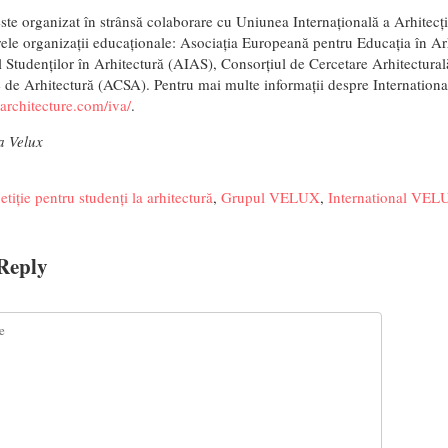
te organizat în strânsă colaborare cu Uniunea Internațională a Arhitecți
ele organizații educaționale: Asociația Europeană pentru Educația în Arh
 Studenților în Arhitectură (AIAS), Consorțiul de Cercetare Arhitectural
e de Arhitectură (ACSA). Pentru mai multe informații despre Internatio
architecture.com/iva/
.
a Velux
tiție pentru studenți la arhitectură
,
Grupul VELUX
,
International VE
Reply