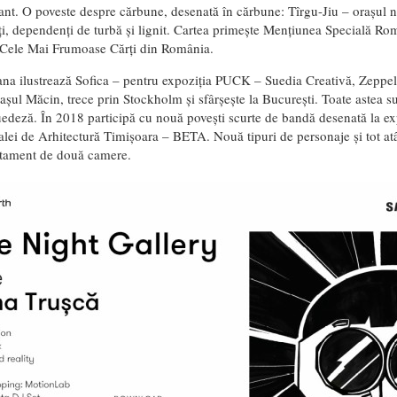
ant. O poveste despre cărbune, desenată în cărbune: Tîrgu-Jiu – orașul n
ți, dependenți de turbă și lignit. Cartea primește Mențiunea Specială Ro
 Cele Mai Frumoase Cărți din România.
ana ilustrează Sofica – pentru expoziția PUCK – Suedia Creativă, Zeppel
așul Măcin, trece prin Stockholm și sfârșește la București. Toate astea s
edeză. În 2018 participă cu nouă povești scurte de bandă desenată la ex
lei de Arhitectură Timișoara – BETA. Nouă tipuri de personaje și tot atât
rtament de două camere.