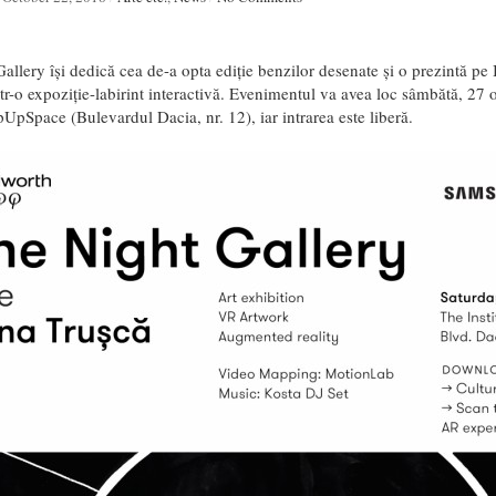
llery își dedică cea de-a opta ediție benzilor desenate și o prezintă pe I
într-o expoziție-labirint interactivă. Evenimentul va avea loc sâmbătă, 27 
pUpSpace (Bulevardul Dacia, nr. 12), iar intrarea este liberă.