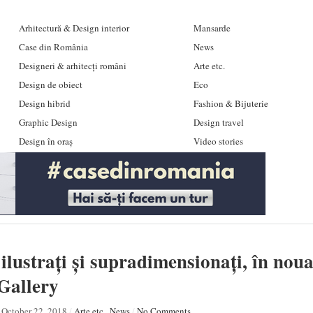
Arhitectură & Design interior
Mansarde
Case din România
News
Designeri & arhitecți români
Arte etc.
Design de obiect
Eco
Design hibrid
Fashion & Bijuterie
Graphic Design
Design travel
Design în oraș
Video stories
 ilustrați și supradimensionați, în noua
Gallery
October 22, 2018
/
Arte etc.
,
News
/
No Comments