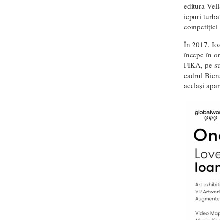
editura Vell
iepuri turba
competiției
În 2017, Io
începe în or
FIKA, pe su
cadrul Biena
același apa