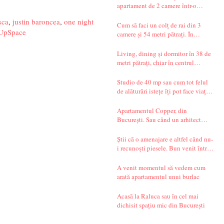
apartament de 2 camere într-o
garsonieră de 37 mp
sca
,
justin baroncea
,
one night
Cum să faci un colț de rai din 3
pUpSpace
camere și 54 metri pătrați. În
București.
Living, dining și dormitor în 38 de
metri pătrați, chiar în centrul
Bucureștiului. Și un decor seren,
care te transportă departe, spre țările
Studio de 40 mp sau cum tot felul
nordice.
de alăturări istețe îți pot face viața
mai simplă
Apartamentul Copper, din
București. Sau când un arhitect
începe să spună povești.
Știi că o amenajare e altfel când nu-
i recunoști piesele. Bun venit într-
un apartament din Timișoara!
A venit momentul să vedem cum
arată apartamentul unui burlac
Acasă la Raluca sau în cel mai
dichisit spațiu mic din București