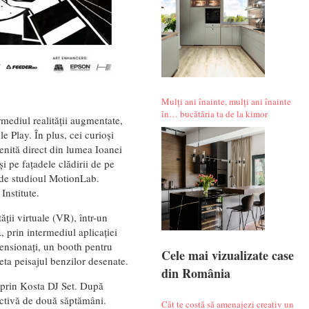
Mulți ani înainte, mulți ani înainte
în… bucătăria ta de la kimor
rmediul realității augmentate,
e Play. În plus, cei curioși
venită direct din lumea Ioanei
 pe fațadele clădirii de pe
i de studioul MotionLab.
Institute.
ății virtuale (VR), într-un
, prin intermediul aplicației
ensionați, un booth pentru
Cele mai vizualizate case
leta peisajul benzilor desenate.
din România
ă prin Kosta DJ Set. După
activă de două săptămâni.
Cât te costă să amenajezi creativ un