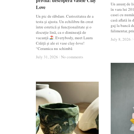
privită: descoperă vasele Clay
privită: descoperă vasele Clay
Un anunț de lic
Love
Love
în vara lui 20
casei cu numă
Un pic de răbdare. Curiozitatea de a
casă aflată în
testa și ajusta. Un echilibru fin creat
gaj la bancă d
între estetică și funcționalitate și o
falimentar, pri
discuție lină, ca o dimineață de
vacanță
. Everybody, meet Laura
July 8, 2026
July 8, 2026
/
/
Crăiță și ale ei vase clay-love!
“Ceramica nu schimbă
July 31, 2026
July 31, 2026
/
/
No comments
No comments