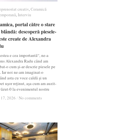
eprenoriat creativ
eprenoriat creativ
,
Ceramică
Ceramică
emporană
emporană
,
Interviu
Interviu
amica, portal către o stare
amica, portal către o stare
 blândă: descoperă piesele-
 blândă: descoperă piesele-
este create de Alexandra
este create de Alexandra
du
du
estea e cea importantă“, ne-a
uns Alexandra Radu când am
bat-o cum și-ar descrie piesele pe
t. Iar noi ne-am imaginat-o
ând asta cu voce caldă și un
et ușor reținut, așa cum am auzit-
 văzut-0 la evenimentul nostru
 17, 2026
 17, 2026
/
/
No comments
No comments