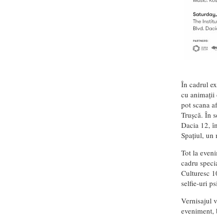
În cadrul ex
cu animații 
pot scana af
Trușcă. În s
Dacia 12, în
Spațiul, un 
Tot la eveni
cadru specia
Culturesc 1
selfie-uri p
Vernisajul v
eveniment, b