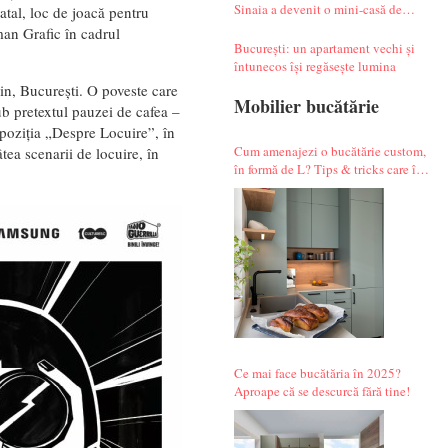
Sinaia a devenit o mini-casă de
atal, loc de joacă pentru
vacanță atipică
man Grafic în cadrul
București: un apartament vechi și
întunecos își regăsește lumina
in, București. O poveste care
Mobilier bucătărie
ub pretextul pauzei de cafea –
poziția „Despre Locuire”, în
Cum amenajezi o bucătărie custom,
ea scenarii de locuire, în
în formă de L? Tips & tricks care îți
fac alegerile mai simple.
Ce mai face bucătăria în 2025?
Aproape că se descurcă fără tine!