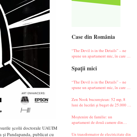
Case din România
“The Devil is in the Details” – ne
spune un apartament mic, în care te
simți ca-n vacanță
Spații mici
“The Devil is in the Details” – ne
spune un apartament mic, în care te
simți ca-n vacanță
Zen Nook bucureștean: 52 mp, 8
luni de lucrări și buget de 25.000 de
euro
Moștenire de familie: un
apartament de două camere din
rsurile școlii doctorale UAUIM
Militari complet renovat
a și Pandapanda, publicat cu
Un transformator de electricitate din