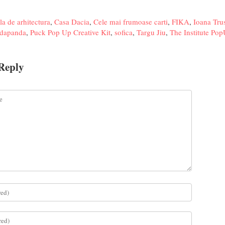
la de arhitectura
,
Casa Dacia
,
Cele mai frumoase carti
,
FIKA
,
Ioana Tru
dapanda
,
Puck Pop Up Creative Kit
,
sofica
,
Targu Jiu
,
The Institute Po
Reply