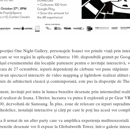
poziției One Night Gallery, personajele Ioanei vor prinde viață prin inte
care se vor regăsi în aplicația Culturesc 100, disponibilă gratuit pe Googl
ișul evenimentului din locațiile partenere pentru o invitație interactivă, 
eara de 27 octombrie, iepurii dependenți de cărbune vor pune stăpânire și
tr-un spectacol interactiv de video mapping și lightshow realizat alătur
mix de arhitectură clasică și contemporană, este pus la dispoziție de The 
ment, invitații pot intra în lumea benzilor desenate prin intermediul realit
l realizat de Ioana. Ulterior, lucrarea va putea fi explorată și pe Gear VR
00, dezvoltată de Samsung. În plus, zone de relaxare cu iepuri supradim
sihedelice, instalații interactive și cărți pe care le poți lua acasă vor comp
a fi urmat de un after party care va amplifica experiența multisenzorial
enzile desenate vor fi expuse la Globalworth Tower, într-o galerie inter