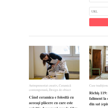
Antreprenoriat creativ
Antreprenoriat creativ
,
Ceramică
Ceramică
Case tradițion
Case tradițion
contemporană
contemporană
,
Design de obiect
Design de obiect
Richiș 119: 
Richiș 119: 
Când ceramica e folosită cu
Când ceramica e folosită cu
faliment la 
faliment la 
aceeași plăcere cu care este
aceeași plăcere cu care este
din sat (epi
din sat (epi