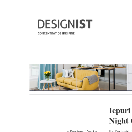
Iepuri
Night 
« Previous
/
Next »
By
Designist
/