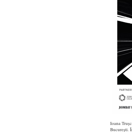
Ioana Trușc
București. 