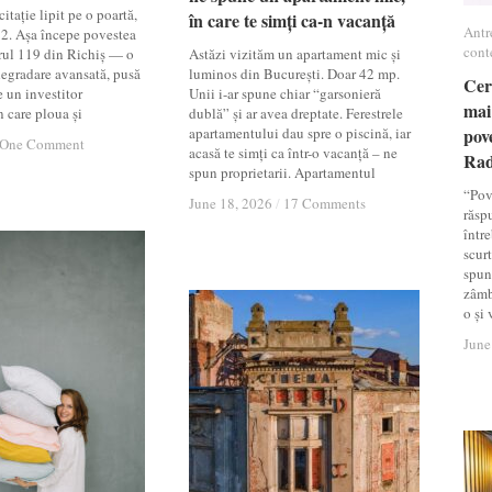
itație lipit pe o poartă,
în care te simți ca-n vacanță
în care te simți ca-n vacanță
Antr
Antr
12. Așa începe povestea
cont
cont
rul 119 din Richiș — o
Astăzi vizităm un apartament mic și
 degradare avansată, pusă
luminos din București. Doar 42 mp.
Cer
Cer
e un investitor
Unii i-ar spune chiar “garsonieră
mai
mai
n care ploua și
dublă” și ar avea dreptate. Ferestrele
apartamentului dau spre o piscină, iar
pov
pov
One Comment
One Comment
acasă te simți ca într-o vacanță – ne
Ra
Ra
spun proprietarii. Apartamentul
“Pov
June 18, 2026
June 18, 2026
/
/
17 Comments
17 Comments
răsp
între
scur
spun
zâmb
o și
June
June