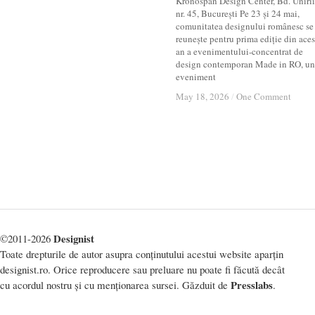
Kronospan Design Center, Bd. Unirii
nr. 45, București Pe 23 și 24 mai,
comunitatea designului românesc se
reunește pentru prima ediție din aces
an a evenimentului-concentrat de
design contemporan Made in RO, un
eveniment
May 18, 2026
May 18, 2026
/
/
One Comment
One Comment
Designist
©2011-2026
Toate drepturile de autor asupra conținutului acestui website aparțin
designist.ro. Orice reproducere sau preluare nu poate fi făcută decât
Presslabs
cu acordul nostru și cu menționarea sursei. Găzduit de
.