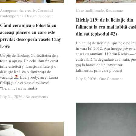
Antreprenoriat creativ
Antreprenoriat creativ
,
Ceramică
Ceramică
Case tradiționale
Case tradiționale
,
Restaurare
Restaurare
contemporană
contemporană
,
Design de obiect
Design de obiect
Richiș 119: de la licitație din
Richiș 119: de la licitație din
Când ceramica e folosită cu
Când ceramica e folosită cu
faliment la cea mai iubită cas
faliment la cea mai iubită cas
aceeași plăcere cu care este
aceeași plăcere cu care este
din sat (episodul #2)
din sat (episodul #2)
privită: descoperă vasele Clay
privită: descoperă vasele Clay
Un anunț de licitație lipit pe o poartă
Love
Love
în vara lui 2012. Așa începe poveste
casei cu numărul 119 din Richiș — 
Un pic de răbdare. Curiozitatea de a
casă aflată în degradare avansată, pu
testa și ajusta. Un echilibru fin creat
gaj la bancă de un investitor
între estetică și funcționalitate și o
falimentar, prin care ploua și
discuție lină, ca o dimineață de
vacanță
. Everybody, meet Laura
July 8, 2026
July 8, 2026
/
/
One Comment
One Comment
Crăiță și ale ei vase clay-love!
“Ceramica nu schimbă
July 31, 2026
July 31, 2026
/
/
No comments
No comments