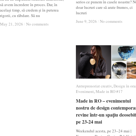
serios ce punem în casele noastre? N
să avem încredere în proces. Dar, în
doar lucruri care să arate frumos, ci
același timp, să credem și în puterea
lucruri
rigorii, cu răbdare. Să nu
June 9, 2026
June 9, 2026
/
/
No comments
No comments
May 21, 2026
May 21, 2026
/
/
No comments
No comments
Antreprenoriat creativ
Antreprenoriat creativ
,
Design în ora
Design în ora
Eveniment
Eveniment
,
Made in RO #17
Made in RO #17
Made in RO – evenimentul
Made in RO – evenimentul
nostru de design contempora
nostru de design contempora
revine într-un spațiu deosebit
revine într-un spațiu deosebit
pe 23-24 mai
pe 23-24 mai
Weekendul acesta, pe 23–24 mai |