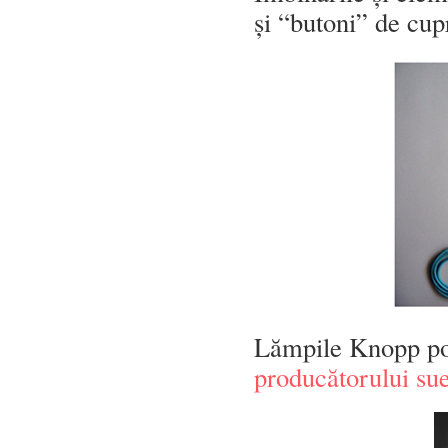
și “butoni” de cup
Lămpile Knopp po
producătorului su