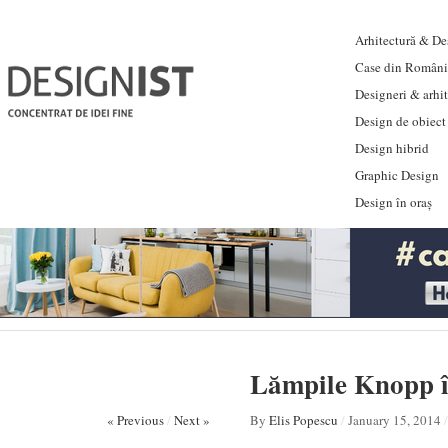
Arhitectură & Des
Case din Români
Designeri & arhi
Design de obiect
Design hibrid
Graphic Design
Design în oraș
Lămpile Knopp î
« Previous
/
Next »
By
Elis Popescu
/
January 15, 2014
/