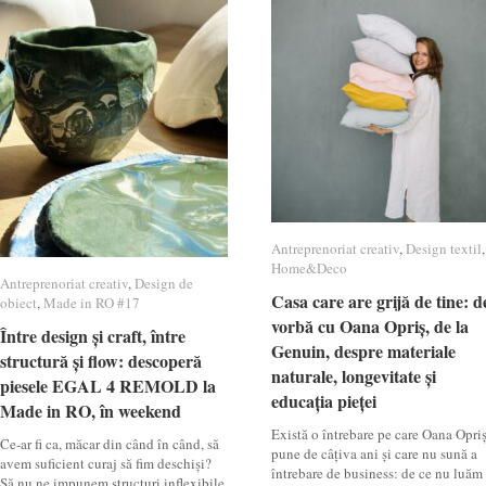
Antreprenoriat creativ
Antreprenoriat creativ
,
Design textil
Design textil
,
Home&Deco
Home&Deco
Antreprenoriat creativ
Antreprenoriat creativ
,
Design de
Design de
Casa care are grijă de tine: d
Casa care are grijă de tine: d
obiect
obiect
,
Made in RO #17
Made in RO #17
vorbă cu Oana Opriș, de la
vorbă cu Oana Opriș, de la
Între design și craft, între
Între design și craft, între
Genuin, despre materiale
Genuin, despre materiale
structură și flow: descoperă
structură și flow: descoperă
naturale, longevitate și
naturale, longevitate și
piesele EGAL 4 REMOLD la
piesele EGAL 4 REMOLD la
educația pieței
educația pieței
Made in RO, în weekend
Made in RO, în weekend
Există o întrebare pe care Oana Opri
Ce-ar fi ca, măcar din când în când, să
pune de câțiva ani și care nu sună a
avem suficient curaj să fim deschiși?
întrebare de business: de ce nu luăm
Să nu ne impunem structuri inflexibile,