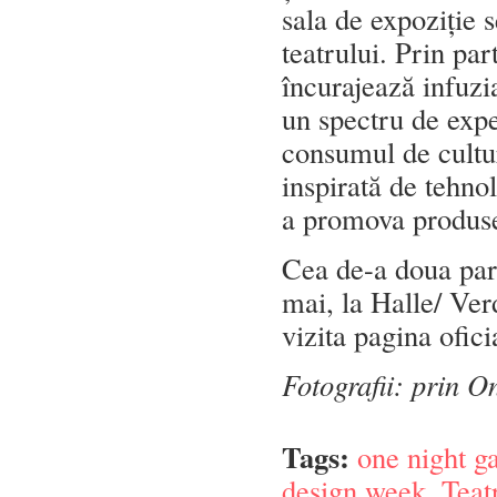
sala de expoziție s
teatrului. Prin pa
încurajează infuzia
un spectru de exp
consumul de cultur
inspirată de tehnol
a promova produsel
Cea de-a doua part
mai, la Halle/ Verd
vizita pagina ofi
Fotografii: prin O
Tags:
one night ga
design week
,
Teat