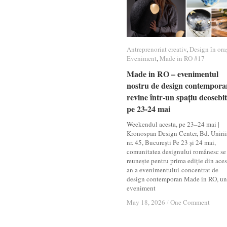
Antreprenoriat creativ
Antreprenoriat creativ
,
Design în ora
Design în ora
Eveniment
Eveniment
,
Made in RO #17
Made in RO #17
Made in RO – evenimentul
Made in RO – evenimentul
nostru de design contempora
nostru de design contempora
revine într-un spațiu deosebit
revine într-un spațiu deosebit
pe 23-24 mai
pe 23-24 mai
Weekendul acesta, pe 23–24 mai |
Kronospan Design Center, Bd. Unirii
nr. 45, București Pe 23 și 24 mai,
comunitatea designului românesc se
reunește pentru prima ediție din aces
an a evenimentului-concentrat de
design contemporan Made in RO, un
eveniment
May 18, 2026
May 18, 2026
/
/
One Comment
One Comment