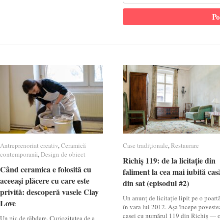
Antreprenoriat creativ
Antreprenoriat creativ
,
Ceramică
Ceramică
Case tradiționale
Case tradiționale
,
Restaurare
Restaurare
contemporană
contemporană
,
Design de obiect
Design de obiect
Richiș 119: de la licitație din
Richiș 119: de la licitație din
Când ceramica e folosită cu
Când ceramica e folosită cu
faliment la cea mai iubită cas
faliment la cea mai iubită cas
aceeași plăcere cu care este
aceeași plăcere cu care este
din sat (episodul #2)
din sat (episodul #2)
privită: descoperă vasele Clay
privită: descoperă vasele Clay
Un anunț de licitație lipit pe o poartă
Love
Love
în vara lui 2012. Așa începe poveste
casei cu numărul 119 din Richiș — 
Un pic de răbdare. Curiozitatea de a