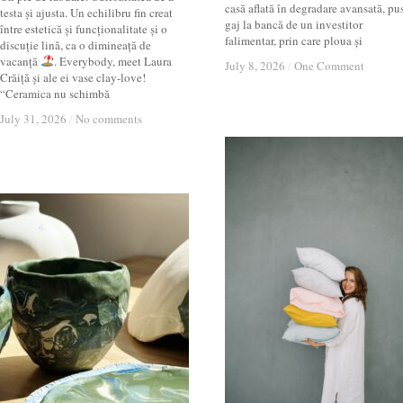
casă aflată în degradare avansată, pu
testa și ajusta. Un echilibru fin creat
gaj la bancă de un investitor
între estetică și funcționalitate și o
falimentar, prin care ploua și
discuție lină, ca o dimineață de
vacanță
. Everybody, meet Laura
July 8, 2026
July 8, 2026
/
/
One Comment
One Comment
Crăiță și ale ei vase clay-love!
“Ceramica nu schimbă
July 31, 2026
July 31, 2026
/
/
No comments
No comments