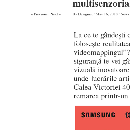
multisenzoria
« Previous
/
Next »
By
Designist
/
May 16, 2018
/
News
La ce te gândești 
folosește realitate
videomappingul”? 
siguranță te vei g
vizuală inovatoare
unde lucrările art
Calea Victoriei 40
remarca printr-un 