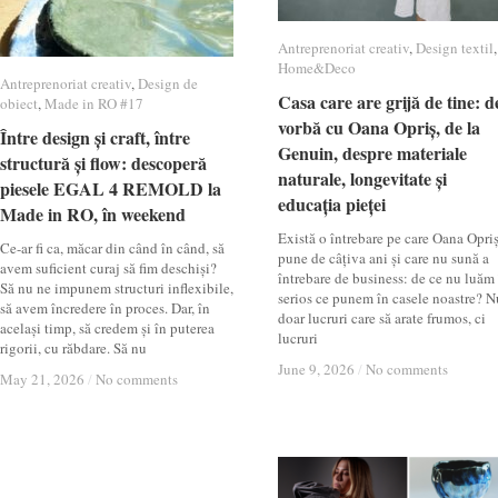
Antreprenoriat creativ
Antreprenoriat creativ
,
Design textil
Design textil
,
Home&Deco
Home&Deco
Antreprenoriat creativ
Antreprenoriat creativ
,
Design de
Design de
Casa care are grijă de tine: d
Casa care are grijă de tine: d
obiect
obiect
,
Made in RO #17
Made in RO #17
vorbă cu Oana Opriș, de la
vorbă cu Oana Opriș, de la
Între design și craft, între
Între design și craft, între
Genuin, despre materiale
Genuin, despre materiale
structură și flow: descoperă
structură și flow: descoperă
naturale, longevitate și
naturale, longevitate și
piesele EGAL 4 REMOLD la
piesele EGAL 4 REMOLD la
educația pieței
educația pieței
Made in RO, în weekend
Made in RO, în weekend
Există o întrebare pe care Oana Opri
Ce-ar fi ca, măcar din când în când, să
pune de câțiva ani și care nu sună a
avem suficient curaj să fim deschiși?
întrebare de business: de ce nu luăm
Să nu ne impunem structuri inflexibile,
serios ce punem în casele noastre? N
să avem încredere în proces. Dar, în
doar lucruri care să arate frumos, ci
același timp, să credem și în puterea
lucruri
rigorii, cu răbdare. Să nu
June 9, 2026
June 9, 2026
/
/
No comments
No comments
May 21, 2026
May 21, 2026
/
/
No comments
No comments