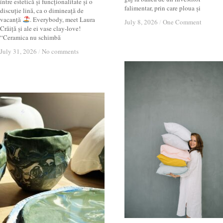
între estetică și funcționalitate și o
falimentar, prin care ploua și
discuție lină, ca o dimineață de
vacanță
. Everybody, meet Laura
July 8, 2026
July 8, 2026
/
/
One Comment
One Comment
Crăiță și ale ei vase clay-love!
“Ceramica nu schimbă
July 31, 2026
July 31, 2026
/
/
No comments
No comments