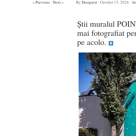
« Previous
/
Next »
By
Designist
/
October 15, 2024
/
Ar
Știi muralul POIN
mai fotografiat pe
pe acolo.