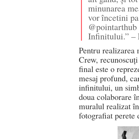
minunarea mea 
vor încetini pa
@pointarthub ș
Infinitului.” –
Pentru realizarea
Crew, recunoscuți p
final este o repre
mesaj profund, car
infinitului, un sim
doua colaborare 
muralul realizat î
fotografiat perete 