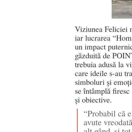
Viziunea Feliciei n
iar lucrarea “Homa
un impact puternic
găzduită de POINT 
trebuia adusă la v
care ideile s-au tr
simboluri și emoți
se întâmplă firesc
și obiective.
“Probabil că e
avute vreodată
alt gând, și to