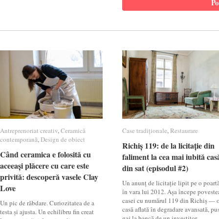
Antreprenoriat creativ
Antreprenoriat creativ
,
Ceramică
Ceramică
Case tradiționale
Case tradiționale
,
Restaurare
Restaurare
contemporană
contemporană
,
Design de obiect
Design de obiect
Richiș 119: de la licitație din
Richiș 119: de la licitație din
Când ceramica e folosită cu
Când ceramica e folosită cu
faliment la cea mai iubită cas
faliment la cea mai iubită cas
aceeași plăcere cu care este
aceeași plăcere cu care este
din sat (episodul #2)
din sat (episodul #2)
privită: descoperă vasele Clay
privită: descoperă vasele Clay
Un anunț de licitație lipit pe o poartă
Love
Love
în vara lui 2012. Așa începe poveste
casei cu numărul 119 din Richiș — 
Un pic de răbdare. Curiozitatea de a
casă aflată în degradare avansată, pu
testa și ajusta. Un echilibru fin creat
gaj la bancă de un investitor