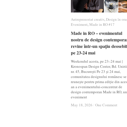
Antreprenoriat creativ
Antreprenoriat creativ
,
Design în ora
Design în ora
Eveniment
Eveniment
,
Made in RO #17
Made in RO #17
Made in RO – evenimentul
Made in RO – evenimentul
nostru de design contempora
nostru de design contempora
revine într-un spațiu deosebit
revine într-un spațiu deosebit
pe 23-24 mai
pe 23-24 mai
Weekendul acesta, pe 23–24 mai |
Kronospan Design Center, Bd. Unirii
nr. 45, București Pe 23 și 24 mai,
comunitatea designului românesc se
reunește pentru prima ediție din aces
an a evenimentului-concentrat de
design contemporan Made in RO, un
eveniment
May 18, 2026
May 18, 2026
/
/
One Comment
One Comment