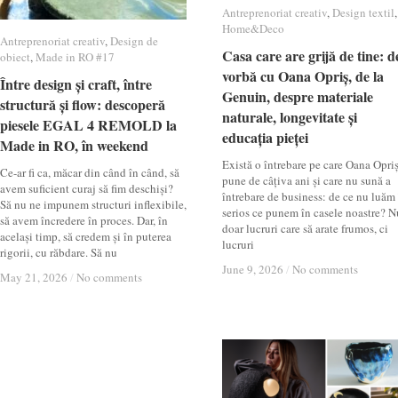
Antreprenoriat creativ
Antreprenoriat creativ
,
Design textil
Design textil
,
Home&Deco
Home&Deco
Antreprenoriat creativ
Antreprenoriat creativ
,
Design de
Design de
Casa care are grijă de tine: d
Casa care are grijă de tine: d
obiect
obiect
,
Made in RO #17
Made in RO #17
vorbă cu Oana Opriș, de la
vorbă cu Oana Opriș, de la
Între design și craft, între
Între design și craft, între
Genuin, despre materiale
Genuin, despre materiale
structură și flow: descoperă
structură și flow: descoperă
naturale, longevitate și
naturale, longevitate și
piesele EGAL 4 REMOLD la
piesele EGAL 4 REMOLD la
educația pieței
educația pieței
Made in RO, în weekend
Made in RO, în weekend
Există o întrebare pe care Oana Opri
Ce-ar fi ca, măcar din când în când, să
pune de câțiva ani și care nu sună a
avem suficient curaj să fim deschiși?
întrebare de business: de ce nu luăm
Să nu ne impunem structuri inflexibile,
serios ce punem în casele noastre? N
să avem încredere în proces. Dar, în
doar lucruri care să arate frumos, ci
același timp, să credem și în puterea
lucruri
rigorii, cu răbdare. Să nu
June 9, 2026
June 9, 2026
/
/
No comments
No comments
May 21, 2026
May 21, 2026
/
/
No comments
No comments