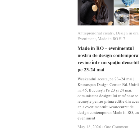
Antreprenoriat creativ
Antreprenoriat creativ
,
Design în ora
Design în ora
Eveniment
Eveniment
,
Made in RO #17
Made in RO #17
Made in RO – evenimentul
Made in RO – evenimentul
nostru de design contempora
nostru de design contempora
revine într-un spațiu deosebit
revine într-un spațiu deosebit
pe 23-24 mai
pe 23-24 mai
Weekendul acesta, pe 23–24 mai |
Kronospan Design Center, Bd. Unirii
nr. 45, București Pe 23 și 24 mai,
comunitatea designului românesc se
reunește pentru prima ediție din aces
an a evenimentului-concentrat de
design contemporan Made in RO, un
eveniment
May 18, 2026
May 18, 2026
/
/
One Comment
One Comment