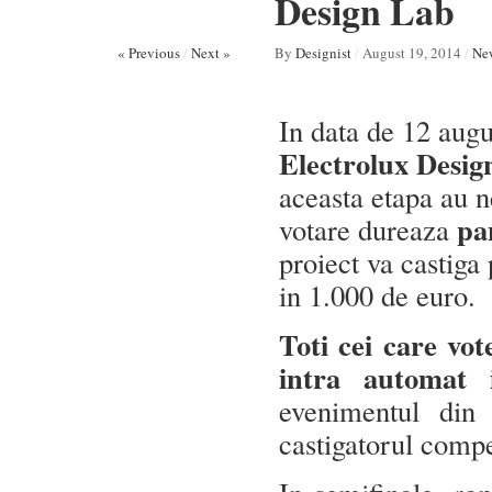
Design Lab
« Previous
/
Next »
By
Designist
/
August 19, 2014
/
Ne
In data de 12 aug
Electrolux Desig
aceasta etapa au n
pa
votare dureaza
proiect va castig
in 1.000 de euro.
Toti cei care vot
intra automat 
evenimentul din
castigatorul compe