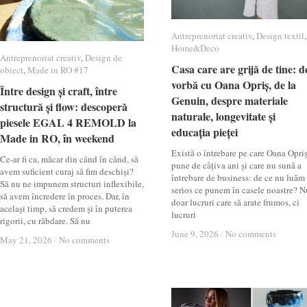
Antreprenoriat creativ
Antreprenoriat creativ
,
Design textil
Design textil
,
Home&Deco
Home&Deco
Antreprenoriat creativ
Antreprenoriat creativ
,
Design de
Design de
Casa care are grijă de tine: d
Casa care are grijă de tine: d
obiect
obiect
,
Made in RO #17
Made in RO #17
vorbă cu Oana Opriș, de la
vorbă cu Oana Opriș, de la
Între design și craft, între
Între design și craft, între
Genuin, despre materiale
Genuin, despre materiale
structură și flow: descoperă
structură și flow: descoperă
naturale, longevitate și
naturale, longevitate și
piesele EGAL 4 REMOLD la
piesele EGAL 4 REMOLD la
educația pieței
educația pieței
Made in RO, în weekend
Made in RO, în weekend
Există o întrebare pe care Oana Opri
Ce-ar fi ca, măcar din când în când, să
pune de câțiva ani și care nu sună a
avem suficient curaj să fim deschiși?
întrebare de business: de ce nu luăm
Să nu ne impunem structuri inflexibile,
serios ce punem în casele noastre? N
să avem încredere în proces. Dar, în
doar lucruri care să arate frumos, ci
același timp, să credem și în puterea
lucruri
rigorii, cu răbdare. Să nu
June 9, 2026
June 9, 2026
/
/
No comments
No comments
May 21, 2026
May 21, 2026
/
/
No comments
No comments