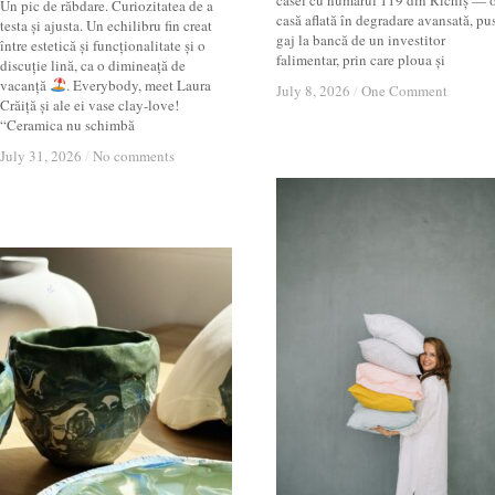
casei cu numărul 119 din Richiș — 
Un pic de răbdare. Curiozitatea de a
casă aflată în degradare avansată, pu
testa și ajusta. Un echilibru fin creat
gaj la bancă de un investitor
între estetică și funcționalitate și o
falimentar, prin care ploua și
discuție lină, ca o dimineață de
vacanță
. Everybody, meet Laura
July 8, 2026
July 8, 2026
/
/
One Comment
One Comment
Crăiță și ale ei vase clay-love!
“Ceramica nu schimbă
July 31, 2026
July 31, 2026
/
/
No comments
No comments