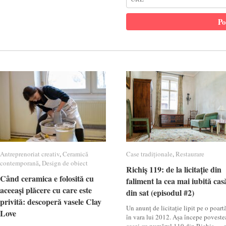
Antreprenoriat creativ
Antreprenoriat creativ
,
Ceramică
Ceramică
Case tradiționale
Case tradiționale
,
Restaurare
Restaurare
contemporană
contemporană
,
Design de obiect
Design de obiect
Richiș 119: de la licitație din
Richiș 119: de la licitație din
Când ceramica e folosită cu
Când ceramica e folosită cu
faliment la cea mai iubită cas
faliment la cea mai iubită cas
aceeași plăcere cu care este
aceeași plăcere cu care este
din sat (episodul #2)
din sat (episodul #2)
privită: descoperă vasele Clay
privită: descoperă vasele Clay
Un anunț de licitație lipit pe o poartă
Love
Love
în vara lui 2012. Așa începe poveste