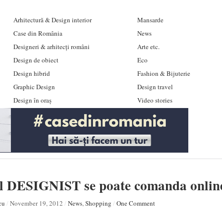
Arhitectură & Design interior
Mansarde
Case din România
News
Designeri & arhitecți români
Arte etc.
Design de obiect
Eco
Design hibrid
Fashion & Bijuterie
Graphic Design
Design travel
Design în oraș
Video stories
l DESIGNIST se poate comanda onlin
cu
/
November 19, 2012
/
News
,
Shopping
/
One Comment