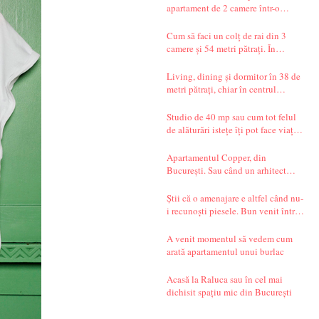
apartament de 2 camere într-o
garsonieră de 37 mp
Cum să faci un colț de rai din 3
camere și 54 metri pătrați. În
București.
Living, dining și dormitor în 38 de
metri pătrați, chiar în centrul
Bucureștiului. Și un decor seren,
care te transportă departe, spre țările
Studio de 40 mp sau cum tot felul
nordice.
de alăturări istețe îți pot face viața
mai simplă
Apartamentul Copper, din
București. Sau când un arhitect
începe să spună povești.
Știi că o amenajare e altfel când nu-
i recunoști piesele. Bun venit într-
un apartament din Timișoara!
A venit momentul să vedem cum
arată apartamentul unui burlac
Acasă la Raluca sau în cel mai
dichisit spațiu mic din București