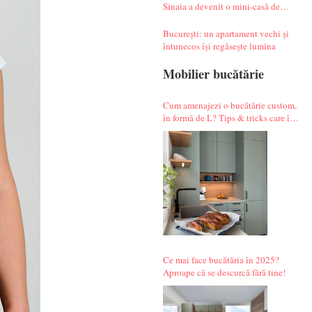
Sinaia a devenit o mini-casă de
vacanță atipică
București: un apartament vechi și
întunecos își regăsește lumina
Mobilier bucătărie
Cum amenajezi o bucătărie custom,
în formă de L? Tips & tricks care îți
fac alegerile mai simple.
Ce mai face bucătăria în 2025?
Aproape că se descurcă fără tine!