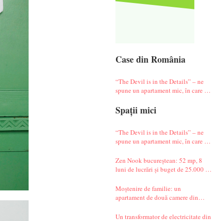
Case din România
“The Devil is in the Details” – ne
spune un apartament mic, în care te
simți ca-n vacanță
Spații mici
“The Devil is in the Details” – ne
spune un apartament mic, în care te
simți ca-n vacanță
Zen Nook bucureștean: 52 mp, 8
luni de lucrări și buget de 25.000 de
euro
Moștenire de familie: un
apartament de două camere din
Militari complet renovat
Un transformator de electricitate din