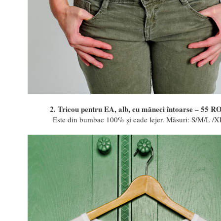
2. Tricou pentru EA, alb, cu mâneci întoarse – 55 R
Este din bumbac 100% și cade lejer. Măsuri: S/M/L /X