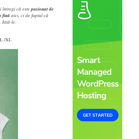
i întregi că este
pasionat de
a fină
aici, ci de faptul că
. Iată-le:
/L /XL