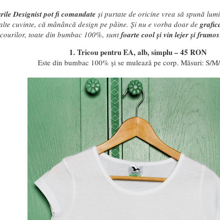
urile Designist pot fi comandate
și purtate de oricine vrea să spună lumi
alte cuvinte, că mânâncă design pe pâine. Și nu e vorba doar de
grafic
icourilor, toate din bumbac 100%, sunt
foarte cool și vin lejer și frumos
1. Tricou pentru EA, alb, simplu – 45 RON
Este din bumbac 100% și se mulează pe corp. Măsuri: S/M