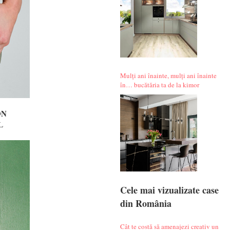
Mulți ani înainte, mulți ani înainte
în… bucătăria ta de la kimor
ON
L
Cele mai vizualizate case
din România
Cât te costă să amenajezi creativ un