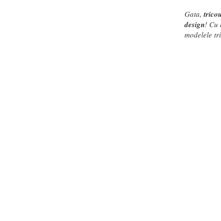
Gata,
trico
design
! Cu 
modelele tr