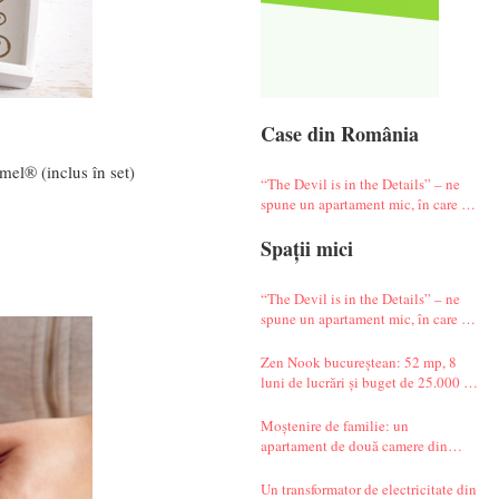
Case din România
el® (inclus în set)
“The Devil is in the Details” – ne
spune un apartament mic, în care te
simți ca-n vacanță
Spații mici
“The Devil is in the Details” – ne
spune un apartament mic, în care te
simți ca-n vacanță
Zen Nook bucureștean: 52 mp, 8
luni de lucrări și buget de 25.000 de
euro
Moștenire de familie: un
apartament de două camere din
Militari complet renovat
Un transformator de electricitate din