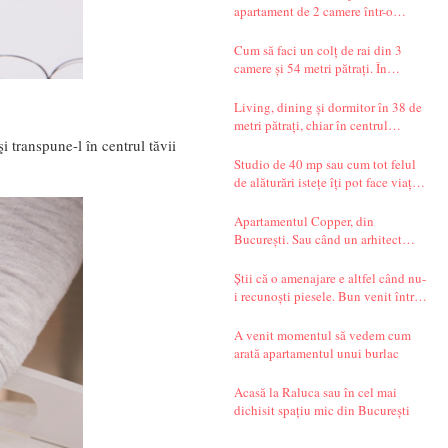
apartament de 2 camere într-o
garsonieră de 37 mp
Cum să faci un colț de rai din 3
camere și 54 metri pătrați. În
București.
Living, dining și dormitor în 38 de
metri pătrați, chiar în centrul
Bucureștiului. Și un decor seren,
i transpune-l în centrul tăvii
care te transportă departe, spre țările
Studio de 40 mp sau cum tot felul
nordice.
de alăturări istețe îți pot face viața
mai simplă
Apartamentul Copper, din
București. Sau când un arhitect
începe să spună povești.
Știi că o amenajare e altfel când nu-
i recunoști piesele. Bun venit într-
un apartament din Timișoara!
A venit momentul să vedem cum
arată apartamentul unui burlac
Acasă la Raluca sau în cel mai
dichisit spațiu mic din București