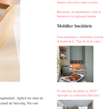
Sinaia a devenit o mini-casă de
vacanță atipică
București: un apartament vechi și
întunecos își regăsește lumina
Mobilier bucătărie
Cum amenajezi o bucătărie custom,
în formă de L? Tips & tricks care îți
fac alegerile mai simple.
Ce mai face bucătăria în 2025?
Aproape că se descurcă fără tine!
unghiulară. Aplică un strat de
zinul de bricolaj. Nu este