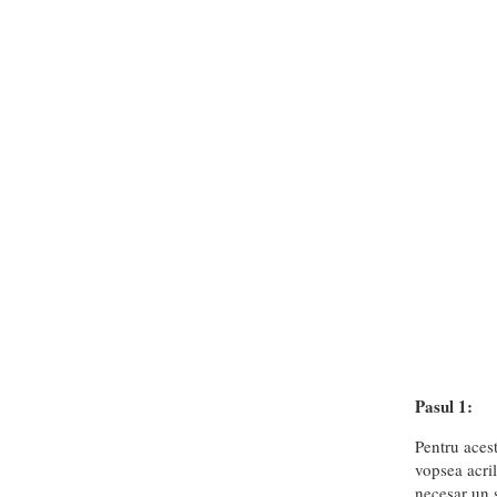
Pasul 1:
Pentru acest
vopsea acril
necesar un s