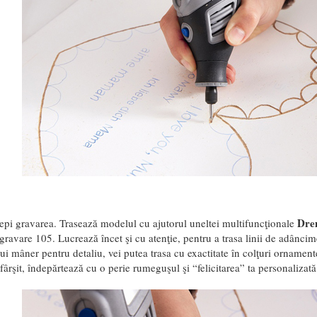
Dre
epi gravarea. Trasează modelul cu ajutorul uneltei multifuncţionale
 gravare 105. Lucrează încet şi cu atenţie, pentru a trasa linii de adânci
i mâner pentru detaliu, vei putea trasa cu exactitate în colţuri ornamente
 sfârşit, îndepărtează cu o perie rumeguşul şi “felicitarea” ta personalizată