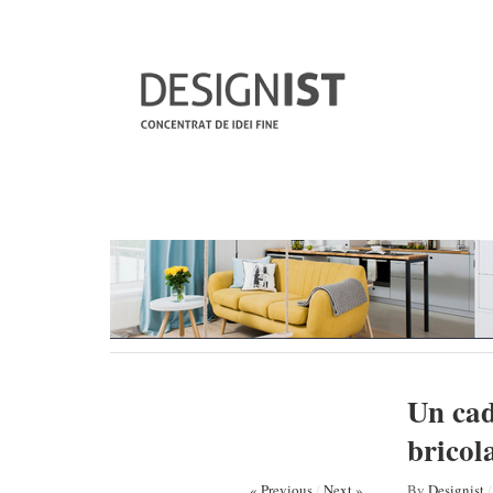
Un cad
bricol
« Previous
/
Next »
By
Designist
/