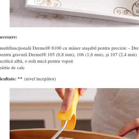
necesare:
multifuncţională Dremel® 8100 cu mâner ataşabil pentru precizie – Drem
pentru gravură Dremel® 105 (0,8 mm), 106 (1,6 mm), şi 107 (2,4 mm)
crilică albă, o rolă mică pentru vopsit
hârtie de calc
icultate: **
(nivel începător)