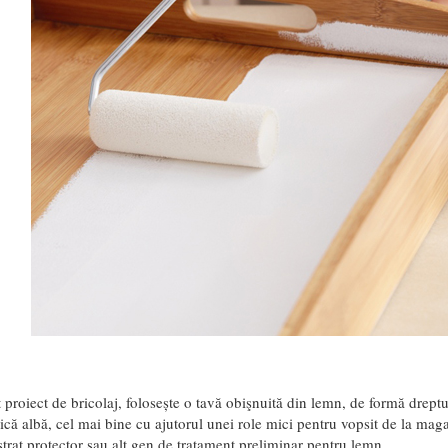
 proiect de bricolaj, folosește o tavă obişnuită din lemn, de formă drept
ică albă, cel mai bine cu ajutorul unei role mici pentru vopsit de la maga
trat protector sau alt gen de tratament preliminar pentru lemn.