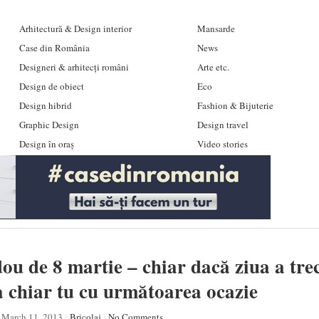
Arhitectură & Design interior
Mansarde
Case din România
News
Designeri & arhitecți români
Arte etc.
Design de obiect
Eco
Design hibrid
Fashion & Bijuterie
Graphic Design
Design travel
Design în oraș
Video stories
ou de 8 martie – chiar dacă ziua a trecu
a chiar tu cu următoarea ocazie
March 11, 2013
/
Bricolaj
/
No Comments