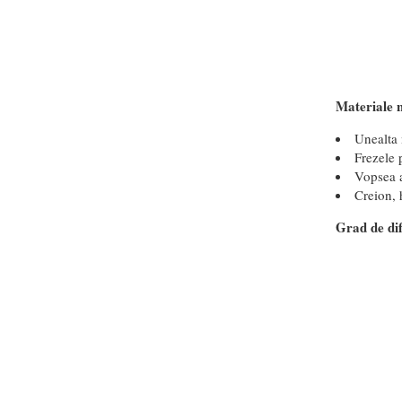
Materiale 
Unealta 
Frezele 
Vopsea a
Creion, 
Grad de dif