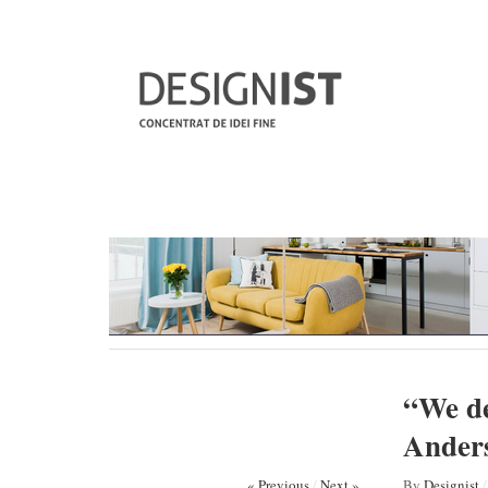
“We de
Anders
« Previous
/
Next »
By
Designist
/