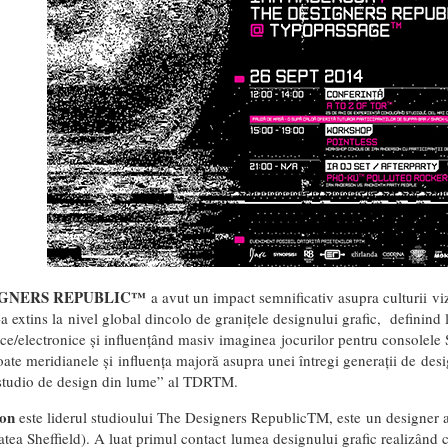
IGNERS REPUBLIC™
a avut un impact semnificativ asupra culturii viz
a extins la nivel global dincolo de granițele designului grafic, definind 
ce/electronice și influențând masiv imaginea jocurilor pentru consolele 
oate meridianele și influența majoră asupra unei întregi generații de desi
studio de design din lume” al TDRTM.
on
este liderul studioului The Designers RepublicTM, este un designer aut
atea Sheffield). A luat primul contact lumea designului grafic realizând