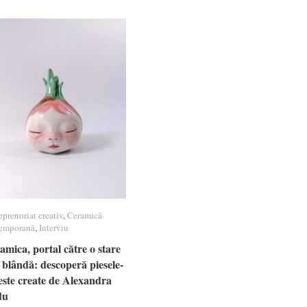
eprenoriat creativ
eprenoriat creativ
,
Ceramică
Ceramică
emporană
emporană
,
Interviu
Interviu
amica, portal către o stare
amica, portal către o stare
 blândă: descoperă piesele-
 blândă: descoperă piesele-
este create de Alexandra
este create de Alexandra
du
du