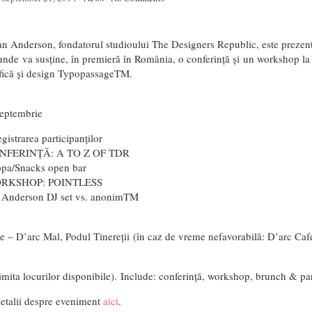
Ian Anderson, fondatorul studioului The Designers Republic, este prezen
unde va susține, în premieră în România, o conferință și un workshop la
afică și design TypopassageTM.
septembrie
gistrarea participanților
ONFERINȚĂ: A TO Z OF TDR
ppa/Snacks open bar
ORKSHOP: POINTLESS
n Anderson DJ set vs. anonimTM
 – D’arc Mal, Podul Tinereții (în caz de vreme nefavorabilă: D’arc Café 
limita locurilor disponibile). Include: conferință, workshop, brunch & par
etalii despre eveniment
aici
.