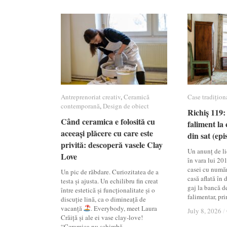
Antreprenoriat creativ
Antreprenoriat creativ
,
Ceramică
Ceramică
Case tradițion
Case tradițion
contemporană
contemporană
,
Design de obiect
Design de obiect
Richiș 119: 
Richiș 119: 
Când ceramica e folosită cu
Când ceramica e folosită cu
faliment la 
faliment la 
aceeași plăcere cu care este
aceeași plăcere cu care este
din sat (epi
din sat (epi
privită: descoperă vasele Clay
privită: descoperă vasele Clay
Un anunț de lic
Love
Love
în vara lui 20
casei cu numă
Un pic de răbdare. Curiozitatea de a
casă aflată în
testa și ajusta. Un echilibru fin creat
gaj la bancă d
între estetică și funcționalitate și o
falimentar, pri
discuție lină, ca o dimineață de
vacanță
. Everybody, meet Laura
July 8, 2026
July 8, 2026
/
/
Crăiță și ale ei vase clay-love!
“Ceramica nu schimbă