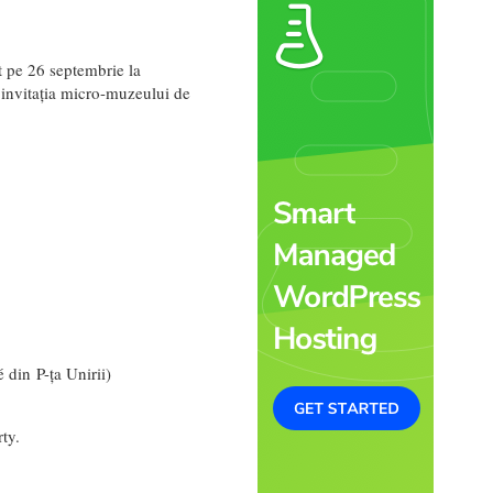
t pe 26 septembrie la
 invitația micro-muzeului de
din P-ța Unirii)
ty.