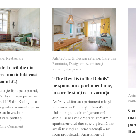
ale
ale
,
Restaurare
Restaurare
Arhitectură & Design interior
Arhitectură & Design interior
,
Case din
Case din
România
România
,
Designeri & arhitecți
Designeri & arhitecți
de la licitație din
de la licitație din
români
români
,
Spații mici
Spații mici
cea mai iubită casă
cea mai iubită casă
“The Devil is in the Details” –
“The Devil is in the Details” –
sodul #2)
sodul #2)
ne spune un apartament mic,
ne spune un apartament mic,
itație lipit pe o poartă,
în care te simți ca-n vacanță
în care te simți ca-n vacanță
Antr
Antr
12. Așa începe povestea
cont
cont
rul 119 din Richiș — o
Astăzi vizităm un apartament mic și
 degradare avansată, pusă
luminos din București. Doar 42 mp.
Cer
Cer
e un investitor
Unii i-ar spune chiar “garsonieră
mai
mai
n care ploua și
dublă” și ar avea dreptate. Ferestrele
apartamentului dau spre o piscină, iar
pov
pov
One Comment
One Comment
acasă te simți ca într-o vacanță – ne
Ra
Ra
spun proprietarii. Apartamentul