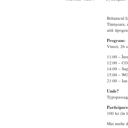
Britanicul 
Timișoara, 
artă tipogr
Program:
Vineri, 26 
11:00 – Înre
12:00 – C
14:00 – Su
15:00 – W
21:00 – Ia
Unde?
Typopassage
Participare
100 lei (în 
Mai multe d