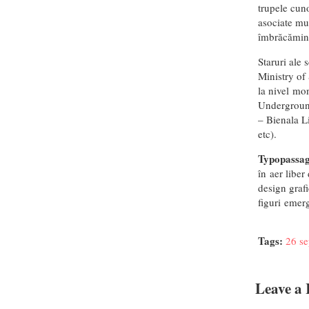
trupele cuno
asociate muz
îmbrăcămint
Staruri ale
Ministry of
la nivel mo
Underground
– Bienala L
etc).
Typopassa
în aer liber
design graf
figuri emerg
Tags:
26 se
Leave a 