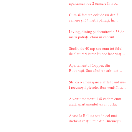
apartament de 2 camere într-o
garsonieră de 37 mp
Cum să faci un colț de rai din 3
camere și 54 metri pătrați. În
București.
Living, dining și dormitor în 38 de
metri pătrați, chiar în centrul
Bucureștiului. Și un decor seren,
care te transportă departe, spre țările
Studio de 40 mp sau cum tot felul
nordice.
de alăturări istețe îți pot face viața
mai simplă
Apartamentul Copper, din
București. Sau când un arhitect
începe să spună povești.
Știi că o amenajare e altfel când nu-
i recunoști piesele. Bun venit într-
un apartament din Timișoara!
A venit momentul să vedem cum
arată apartamentul unui burlac
Acasă la Raluca sau în cel mai
dichisit spațiu mic din București