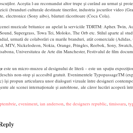
scuților. Aceștia l-au recomandat altor trupe și curând au urmat și proi
icii (branduri culturale destinate tinerilor, industria jocurilor video (G
e, electronice (Sony aibo), băuturi răcoritoare (Coca Cola).
 scenei muzicale britanice au apelat la serviciile TDRTM: Aphex Twin, A
 Sound, Supergrass, Towa Tei, Moloko, The Orb etc. Stilul aparte al stud
ndial, urmată de colaborări cu marile branduri, atât comerciale (Adidas
, MTV, Nickelodeon, Nokia, Orange, Pringles, Reebok, Sony, Swatch, 
isabona, Universitatea de Arte din Manchester, Festivalul de film docu
ge
este un micro-muzeu al designului de literă – este un spațiu expoziți
 deschis non-stop și accesibil gratuit. Evenimentele TypopassageTM (expoz
ic) își propun articularea unor dialoguri vizuale între designeri contem
ente ale scenei internaționale și autohtone, ale căror lucrări acoperă între
ptembrie
,
eveniment
,
ian anderson
,
the designers republic
,
timisoara
,
ty
Reply