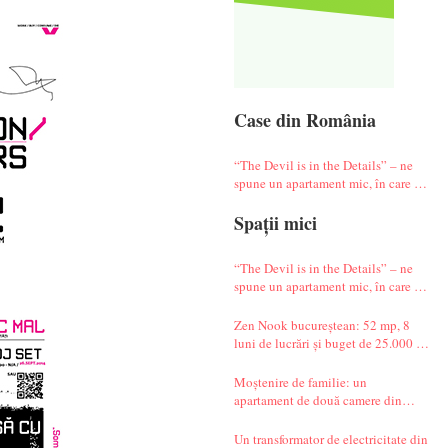
Case din România
“The Devil is in the Details” – ne
spune un apartament mic, în care te
simți ca-n vacanță
Spații mici
“The Devil is in the Details” – ne
spune un apartament mic, în care te
simți ca-n vacanță
Zen Nook bucureștean: 52 mp, 8
luni de lucrări și buget de 25.000 de
euro
Moștenire de familie: un
apartament de două camere din
Militari complet renovat
Un transformator de electricitate din