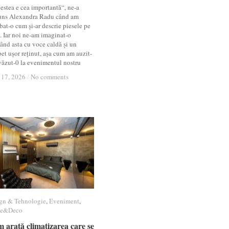
estea e cea importantă“, ne-a
uns Alexandra Radu când am
bat-o cum și-ar descrie piesele pe
t. Iar noi ne-am imaginat-o
ând asta cu voce caldă și un
et ușor reținut, așa cum am auzit-
 văzut-0 la evenimentul nostru
 17, 2026
 17, 2026
/
/
No comments
No comments
gn & Tehnologie
gn & Tehnologie
,
Eveniment
Eveniment
,
e&Deco
e&Deco
 arată climatizarea care se
 arată climatizarea care se