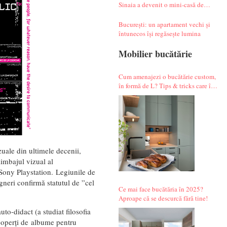
Sinaia a devenit o mini-casă de
vacanță atipică
București: un apartament vechi și
întunecos își regăsește lumina
Mobilier bucătărie
Cum amenajezi o bucătărie custom,
în formă de L? Tips & tricks care îți
fac alegerile mai simple.
uale din ultimele decenii,
limbajul vizual al
Sony Playstation. Legiunile de
gneri confirmă statutul de ”cel
Ce mai face bucătăria în 2025?
Aproape că se descurcă fără tine!
o-didact (a studiat filosofia
 coperți de albume pentru