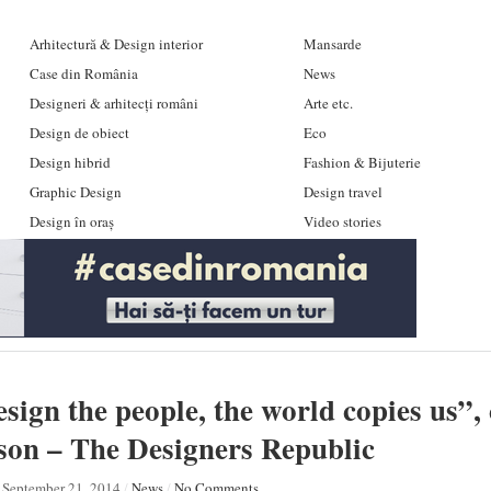
Arhitectură & Design interior
Mansarde
Case din România
News
Designeri & arhitecți români
Arte etc.
Design de obiect
Eco
Design hibrid
Fashion & Bijuterie
Graphic Design
Design travel
Design în oraș
Video stories
sign the people, the world copies us”,
on – The Designers Republic
September 21, 2014
/
News
/
No Comments