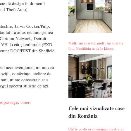
ecte de design în domenii
rand Theft Auto),
utechre, Jarvis Cocker/Pulp,
ioului i-a adus recunoaște rea
, Cartoon Network, Detroit
Mulți ani înainte, mulți ani înainte
VH-1) cât și culturale (EXD
în… bucătăria ta de la kimor
mentar DOC/FEST din Sheffield
onal neconvențional, un muzeu
iții, conferințe, ateliere de
porani, nume consacrate sau
gul spectru stilistic de azi.
popassage
,
vineri
Cele mai vizualizate case
din România
Cât te costă să amenajezi creativ un