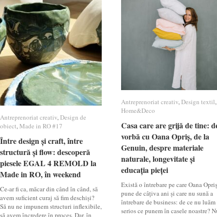
Antreprenoriat creativ
Antreprenoriat creativ
,
Design textil
Design textil
,
Home&Deco
Home&Deco
Antreprenoriat creativ
Antreprenoriat creativ
,
Design de
Design de
Casa care are grijă de tine: d
Casa care are grijă de tine: d
obiect
obiect
,
Made in RO #17
Made in RO #17
vorbă cu Oana Opriș, de la
vorbă cu Oana Opriș, de la
Între design și craft, între
Între design și craft, între
Genuin, despre materiale
Genuin, despre materiale
structură și flow: descoperă
structură și flow: descoperă
naturale, longevitate și
naturale, longevitate și
piesele EGAL 4 REMOLD la
piesele EGAL 4 REMOLD la
educația pieței
educația pieței
Made in RO, în weekend
Made in RO, în weekend
Există o întrebare pe care Oana Opri
Ce-ar fi ca, măcar din când în când, să
pune de câțiva ani și care nu sună a
avem suficient curaj să fim deschiși?
întrebare de business: de ce nu luăm
Să nu ne impunem structuri inflexibile,
serios ce punem în casele noastre? N
să avem încredere în proces. Dar, în