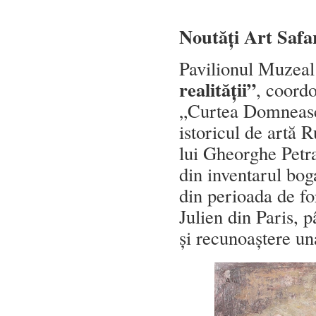
Noutăți Art Safa
Pavilionul Muzea
realității”
, coord
„Curtea Domnească
istoricul de artă 
lui Gheorghe Petra
din inventarul boga
din perioada de f
Julien din Paris, p
și recunoaștere u