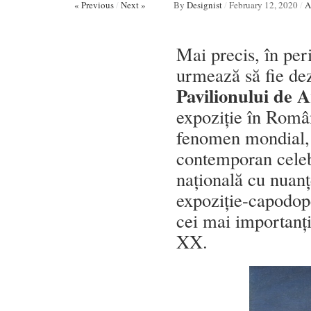
« Previous
/
Next »
By
Designist
/
February 12, 2020
/
A
Mai precis, în pe
urmează să fie de
Pavilionului de 
expoziție în Româ
fenomen mondial, 
contemporan celebr
națională cu nuanț
expoziție-capodop
cei mai importanți
XX.