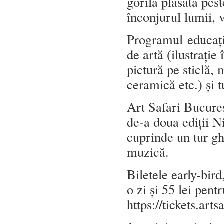
gorilă plasată pest
înconjurul lumii, 
Programul educaț
de artă (ilustrație
pictură pe sticlă, 
ceramică etc.) și t
Art Safari Bucureșt
de-a doua ediții N
cuprinde un tur gh
muzică.
Biletele early-bir
o zi și 55 lei pen
https://tickets.arts