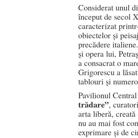
Considerat unul di
început de secol X
caracterizat printr
obiectelor și peisa
precădere italiene
și opera lui, Petra
a consacrat o mare
Grigorescu a lăsat
tablouri și numero
Pavilionul Centra
trădare”
, curator
arta liberă, creată
nu au mai fost cond
exprimare și de cir