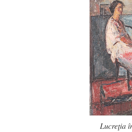
Lucreţia î