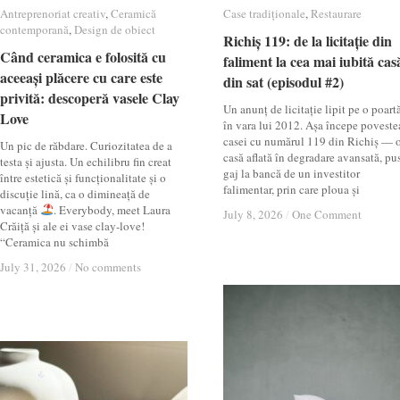
Antreprenoriat creativ
Antreprenoriat creativ
,
Ceramică
Ceramică
Case tradiționale
Case tradiționale
,
Restaurare
Restaurare
contemporană
contemporană
,
Design de obiect
Design de obiect
Richiș 119: de la licitație din
Richiș 119: de la licitație din
Când ceramica e folosită cu
Când ceramica e folosită cu
faliment la cea mai iubită cas
faliment la cea mai iubită cas
aceeași plăcere cu care este
aceeași plăcere cu care este
din sat (episodul #2)
din sat (episodul #2)
privită: descoperă vasele Clay
privită: descoperă vasele Clay
Un anunț de licitație lipit pe o poartă
Love
Love
în vara lui 2012. Așa începe poveste
casei cu numărul 119 din Richiș — 
Un pic de răbdare. Curiozitatea de a
casă aflată în degradare avansată, pu
testa și ajusta. Un echilibru fin creat
gaj la bancă de un investitor
între estetică și funcționalitate și o
falimentar, prin care ploua și
discuție lină, ca o dimineață de
vacanță
. Everybody, meet Laura
July 8, 2026
July 8, 2026
/
/
One Comment
One Comment
Crăiță și ale ei vase clay-love!
“Ceramica nu schimbă
July 31, 2026
July 31, 2026
/
/
No comments
No comments