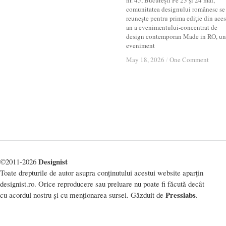
nr. 45, București Pe 23 și 24 mai,
comunitatea designului românesc se
reunește pentru prima ediție din aces
an a evenimentului-concentrat de
design contemporan Made in RO, un
eveniment
May 18, 2026
May 18, 2026
/
/
One Comment
One Comment
Designist
©2011-2026
Toate drepturile de autor asupra conținutului acestui website aparțin
designist.ro. Orice reproducere sau preluare nu poate fi făcută decât
Presslabs
cu acordul nostru și cu menționarea sursei. Găzduit de
.