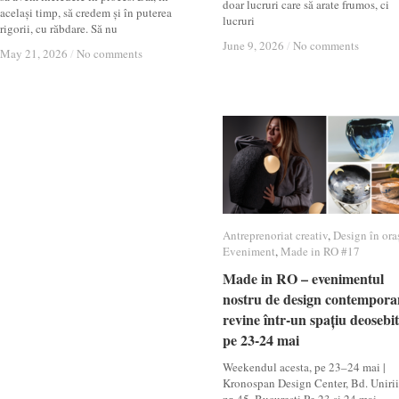
doar lucruri care să arate frumos, ci
același timp, să credem și în puterea
lucruri
rigorii, cu răbdare. Să nu
June 9, 2026
June 9, 2026
/
/
No comments
No comments
May 21, 2026
May 21, 2026
/
/
No comments
No comments
Antreprenoriat creativ
Antreprenoriat creativ
,
Design în ora
Design în ora
Eveniment
Eveniment
,
Made in RO #17
Made in RO #17
Made in RO – evenimentul
Made in RO – evenimentul
nostru de design contempora
nostru de design contempora
revine într-un spațiu deosebit
revine într-un spațiu deosebit
pe 23-24 mai
pe 23-24 mai
Weekendul acesta, pe 23–24 mai |
Kronospan Design Center, Bd. Unirii