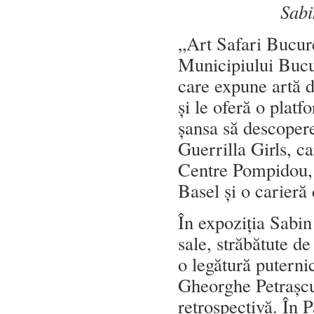
Sabi
„Art Safari Bucure
Municipiului Bucu
care expune artă d
și le oferă o plat
șansa să descoper
Guerrilla Girls, 
Centre Pompidou,
Basel și o carieră
În expoziția Sabin
sale, străbătute de
o legătură puterni
Gheorghe Petrașcu
retrospectivă. În 