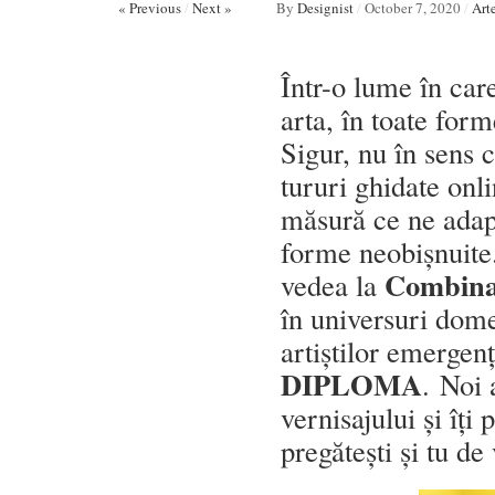
« Previous
/
Next »
By
Designist
/
October 7, 2020
/
Arte
Într-o lume în care
arta, în toate form
Sigur, nu în sens c
tururi ghidate onl
măsură ce ne adapt
forme neobișnuit
Combinat
vedea la
în universuri dome
artiștilor emergenț
DIPLOMA
.
Noi 
vernisajului și îți
pregătești și tu de