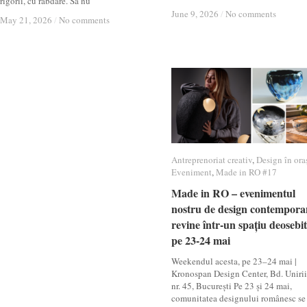
rigorii, cu răbdare. Să nu
June 9, 2026
June 9, 2026
/
/
No comments
No comments
May 21, 2026
May 21, 2026
/
/
No comments
No comments
Antreprenoriat creativ
Antreprenoriat creativ
,
Design în ora
Design în ora
Eveniment
Eveniment
,
Made in RO #17
Made in RO #17
Made in RO – evenimentul
Made in RO – evenimentul
nostru de design contempora
nostru de design contempora
revine într-un spațiu deosebit
revine într-un spațiu deosebit
pe 23-24 mai
pe 23-24 mai
Weekendul acesta, pe 23–24 mai |
Kronospan Design Center, Bd. Unirii
nr. 45, București Pe 23 și 24 mai,
comunitatea designului românesc se