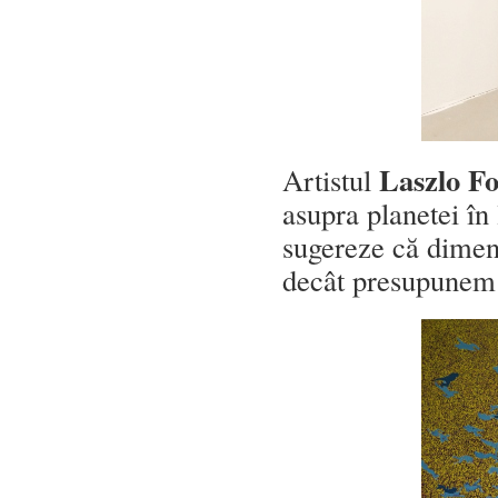
Laszlo F
Artistul
asupra planetei în
sugereze că dimens
decât presupunem 