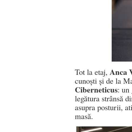
Anca V
Tot la etaj,
cunoști și de la M
Ciberneticus
: un
legătura strânsă din
asupra posturii, a
masă.