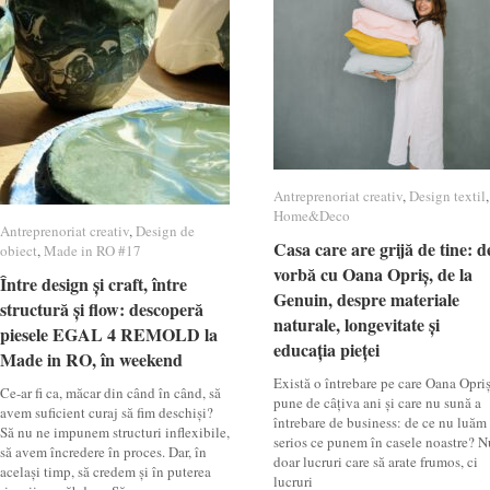
Antreprenoriat creativ
Antreprenoriat creativ
,
Design textil
Design textil
,
Home&Deco
Home&Deco
Antreprenoriat creativ
Antreprenoriat creativ
,
Design de
Design de
Casa care are grijă de tine: d
Casa care are grijă de tine: d
obiect
obiect
,
Made in RO #17
Made in RO #17
vorbă cu Oana Opriș, de la
vorbă cu Oana Opriș, de la
Între design și craft, între
Între design și craft, între
Genuin, despre materiale
Genuin, despre materiale
structură și flow: descoperă
structură și flow: descoperă
naturale, longevitate și
naturale, longevitate și
piesele EGAL 4 REMOLD la
piesele EGAL 4 REMOLD la
educația pieței
educația pieței
Made in RO, în weekend
Made in RO, în weekend
Există o întrebare pe care Oana Opri
Ce-ar fi ca, măcar din când în când, să
pune de câțiva ani și care nu sună a
avem suficient curaj să fim deschiși?
întrebare de business: de ce nu luăm
Să nu ne impunem structuri inflexibile,
serios ce punem în casele noastre? N
să avem încredere în proces. Dar, în
doar lucruri care să arate frumos, ci
același timp, să credem și în puterea
lucruri