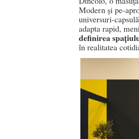
Dincolo, o măsuță 
Modern și pe-apr
universuri-capsulă
adapta rapid, menit
definirea spațiul
în realitatea cotid