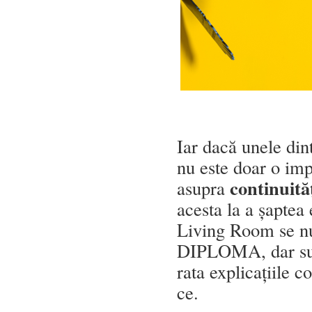
Iar dacă unele dint
nu este doar o imp
continuit
asupra
acesta la a șaptea
Living Room se num
DIPLOMA, dar sunt
rata explicațiile c
ce.