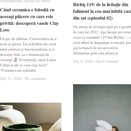
contemporană
contemporană
,
Design de obiect
Design de obiect
Richiș 119: de la licitație din
Richiș 119: de la licitație din
Când ceramica e folosită cu
Când ceramica e folosită cu
faliment la cea mai iubită cas
faliment la cea mai iubită cas
aceeași plăcere cu care este
aceeași plăcere cu care este
din sat (episodul #2)
din sat (episodul #2)
privită: descoperă vasele Clay
privită: descoperă vasele Clay
Un anunț de licitație lipit pe o poartă
Love
Love
în vara lui 2012. Așa începe poveste
casei cu numărul 119 din Richiș — 
Un pic de răbdare. Curiozitatea de a
casă aflată în degradare avansată, pu
testa și ajusta. Un echilibru fin creat
gaj la bancă de un investitor
între estetică și funcționalitate și o
falimentar, prin care ploua și
discuție lină, ca o dimineață de
vacanță
. Everybody, meet Laura
July 8, 2026
July 8, 2026
/
/
One Comment
One Comment
Crăiță și ale ei vase clay-love!
“Ceramica nu schimbă
July 31, 2026
July 31, 2026
/
/
No comments
No comments