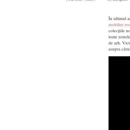
În ultimul 
mobilier r
colecțiile n
toate zonele
de arh. Vic
asupra cărui