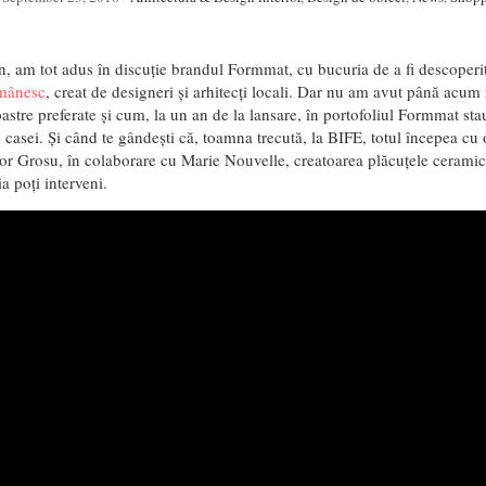
an, am tot adus în discuție brandul Formmat, cu bucuria de a fi descoper
omânesc
, creat de designeri și arhitecți locali. Dar nu am avut până acum
oastre preferate și cum, la un an de la lansare, în portofoliul Formmat sta
 casei. Și când te gândești că, toamna trecută, la BIFE, totul începea cu
tor Grosu, în colaborare cu Marie Nouvelle, creatoarea plăcuțele ceramic
a poți interveni.