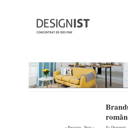
Brandu
române
« Previous
/
Next »
By
Designist
/