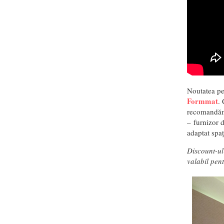
Noutatea pe
Formmat
.
recomandăm 
– furnizor 
adaptat spaț
Discount-ul
valabil pent