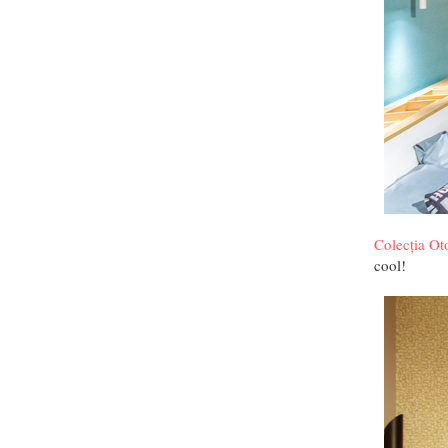
Colecția Ot
cool!