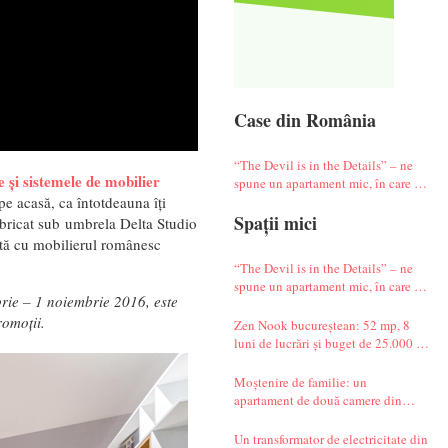
Case din România
“The Devil is in the Details” – ne
 și sistemele de mobilier
spune un apartament mic, în care te
simți ca-n vacanță
e acasă, ca întotdeauna îți
Spații mici
bricat sub umbrela Delta Studio
ată cu mobilierul românesc
“The Devil is in the Details” – ne
spune un apartament mic, în care te
brie – 1 noiembrie 2016, este
simți ca-n vacanță
romoții.
Zen Nook bucureștean: 52 mp, 8
luni de lucrări și buget de 25.000 de
euro
Moștenire de familie: un
apartament de două camere din
Militari complet renovat
Un transformator de electricitate din