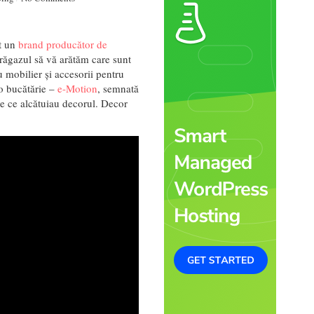
it un
brand producător de
 răgazul să vă arătăm care sunt
u mobilier și accesorii pentru
 o bucătărie –
e-Motion
, semnată
e ce alcătuiau decorul. Decor