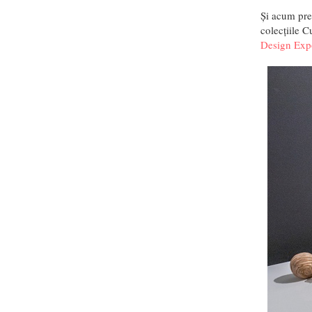
Și acum pref
colecțiile C
Design Exp