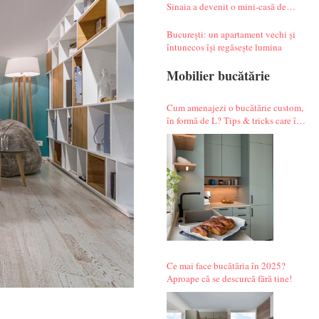
Sinaia a devenit o mini-casă de
vacanță atipică
București: un apartament vechi și
întunecos își regăsește lumina
Mobilier bucătărie
Cum amenajezi o bucătărie custom,
în formă de L? Tips & tricks care îți
fac alegerile mai simple.
Ce mai face bucătăria în 2025?
Aproape că se descurcă fără tine!