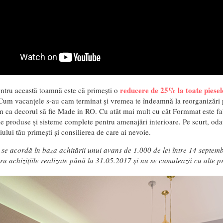
reducere de 25% la toate piesele
ntru această toamnă este că primești o
 Cum vacanțele s-au cam terminat și vremea te îndeamnă la reorganizări p
ca decorul să fie Made in RO. Cu atât mai mult cu cât Formmat este fa
de produse și sisteme complete pentru amenajări interioare. Pe scurt, od
iului tău primești și consilierea de care ai nevoie.
 se acordă în baza achitării unui avans de 1.000 de lei între 14 septem
ru achizițiile realizate până la 31.05.2017 și nu se cumulează cu alte p