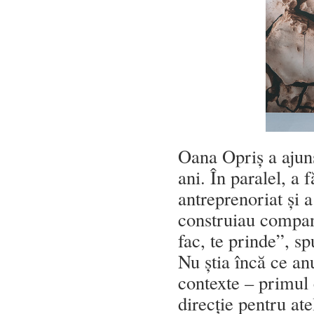
Oana Opriș a ajun
ani. În paralel, a 
antreprenoriat și 
construiau compani
fac, te prinde”, s
Nu știa încă ce an
contexte – primul
direcție pentru ate