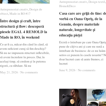
Antreprenoriat creativ
Antreprenoriat creativ
,
Design textil
Design textil
,
Home&Deco
Home&Deco
Antreprenoriat creativ
Antreprenoriat creativ
,
Design de
Design de
Casa care are grijă de tine: d
Casa care are grijă de tine: d
obiect
obiect
,
Made in RO #17
Made in RO #17
vorbă cu Oana Opriș, de la
vorbă cu Oana Opriș, de la
Între design și craft, între
Între design și craft, între
Genuin, despre materiale
Genuin, despre materiale
structură și flow: descoperă
structură și flow: descoperă
naturale, longevitate și
naturale, longevitate și
piesele EGAL 4 REMOLD la
piesele EGAL 4 REMOLD la
educația pieței
educația pieței
Made in RO, în weekend
Made in RO, în weekend
Există o întrebare pe care Oana Opri
Ce-ar fi ca, măcar din când în când, să
pune de câțiva ani și care nu sună a
avem suficient curaj să fim deschiși?
întrebare de business: de ce nu luăm
Să nu ne impunem structuri inflexibile,
serios ce punem în casele noastre? N
să avem încredere în proces. Dar, în
doar lucruri care să arate frumos, ci
același timp, să credem și în puterea
lucruri
rigorii, cu răbdare. Să nu
June 9, 2026
June 9, 2026
/
/
No comments
No comments
May 21, 2026
May 21, 2026
/
/
No comments
No comments