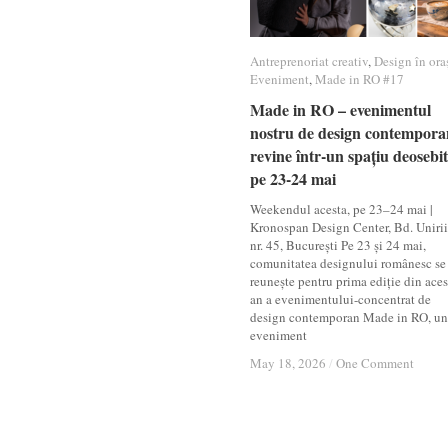
Antreprenoriat creativ
Antreprenoriat creativ
,
Design în ora
Design în ora
Eveniment
Eveniment
,
Made in RO #17
Made in RO #17
Made in RO – evenimentul
Made in RO – evenimentul
nostru de design contempora
nostru de design contempora
revine într-un spațiu deosebit
revine într-un spațiu deosebit
pe 23-24 mai
pe 23-24 mai
Weekendul acesta, pe 23–24 mai |
Kronospan Design Center, Bd. Unirii
nr. 45, București Pe 23 și 24 mai,
comunitatea designului românesc se
reunește pentru prima ediție din aces
an a evenimentului-concentrat de
design contemporan Made in RO, un
eveniment
May 18, 2026
May 18, 2026
/
/
One Comment
One Comment