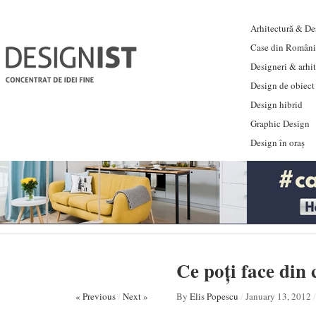
Arhitectură & Des
Case din Români
Designeri & arhi
Design de obiect
Design hibrid
Graphic Design
Design în oraș
Ce poți face din
« Previous
/
Next »
By
Elis Popescu
/
January 13, 2012
/