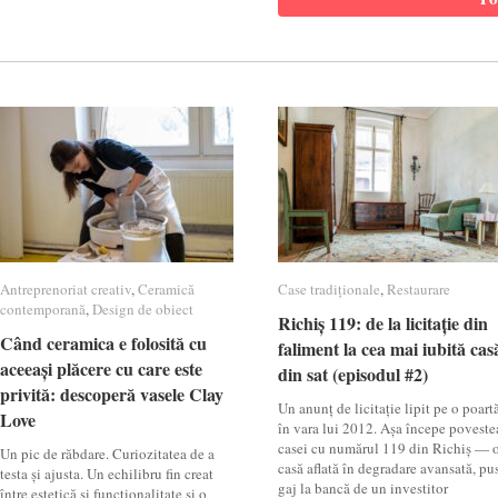
Antreprenoriat creativ
Antreprenoriat creativ
,
Ceramică
Ceramică
Case tradiționale
Case tradiționale
,
Restaurare
Restaurare
contemporană
contemporană
,
Design de obiect
Design de obiect
Richiș 119: de la licitație din
Richiș 119: de la licitație din
Când ceramica e folosită cu
Când ceramica e folosită cu
faliment la cea mai iubită cas
faliment la cea mai iubită cas
aceeași plăcere cu care este
aceeași plăcere cu care este
din sat (episodul #2)
din sat (episodul #2)
privită: descoperă vasele Clay
privită: descoperă vasele Clay
Un anunț de licitație lipit pe o poartă
Love
Love
în vara lui 2012. Așa începe poveste
casei cu numărul 119 din Richiș — 
Un pic de răbdare. Curiozitatea de a
casă aflată în degradare avansată, pu
testa și ajusta. Un echilibru fin creat
gaj la bancă de un investitor
între estetică și funcționalitate și o