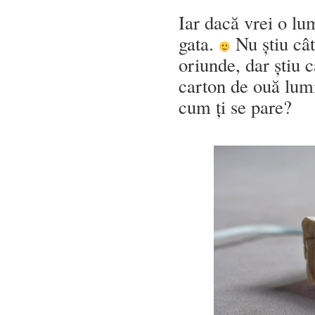
Iar dacă vrei o lum
gata.
Nu știu cât
oriunde, dar știu 
carton de ouă lum
cum ți se pare?