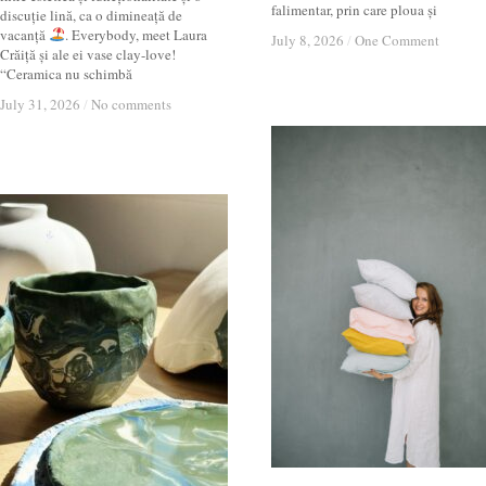
falimentar, prin care ploua și
discuție lină, ca o dimineață de
vacanță
. Everybody, meet Laura
July 8, 2026
July 8, 2026
/
/
One Comment
One Comment
Crăiță și ale ei vase clay-love!
“Ceramica nu schimbă
July 31, 2026
July 31, 2026
/
/
No comments
No comments