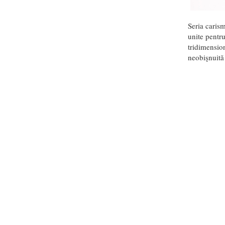
Seria carism
unite pentr
tridimension
neobişnuită 