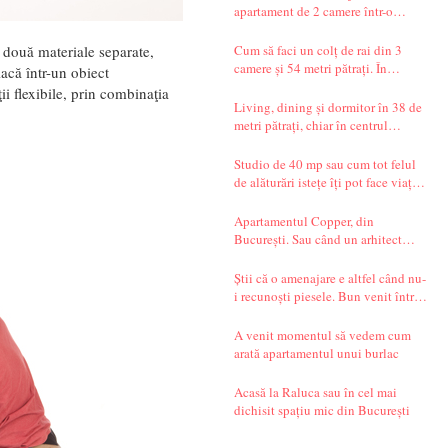
apartament de 2 camere într-o
garsonieră de 37 mp
Cum să faci un colț de rai din 3
: două materiale separate,
camere și 54 metri pătrați. În
acă într-un obiect
București.
ii flexibile, prin combinaţia
Living, dining și dormitor în 38 de
metri pătrați, chiar în centrul
Bucureștiului. Și un decor seren,
care te transportă departe, spre țările
Studio de 40 mp sau cum tot felul
nordice.
de alăturări istețe îți pot face viața
mai simplă
Apartamentul Copper, din
București. Sau când un arhitect
începe să spună povești.
Știi că o amenajare e altfel când nu-
i recunoști piesele. Bun venit într-
un apartament din Timișoara!
A venit momentul să vedem cum
arată apartamentul unui burlac
Acasă la Raluca sau în cel mai
dichisit spațiu mic din București