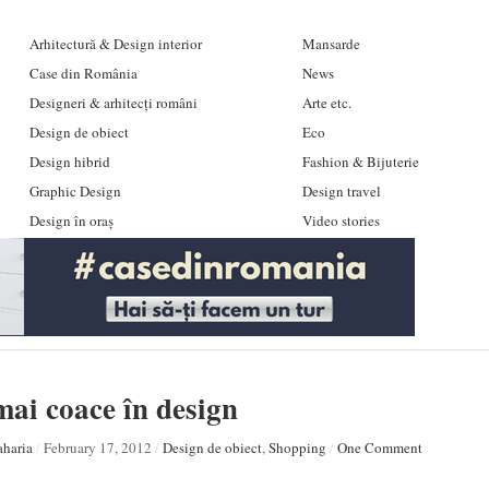
Arhitectură & Design interior
Mansarde
Case din România
News
Designeri & arhitecți români
Arte etc.
Design de obiect
Eco
Design hibrid
Fashion & Bijuterie
Graphic Design
Design travel
Design în oraș
Video stories
mai coace în design
haria
/
February 17, 2012
/
Design de obiect
,
Shopping
/
One Comment