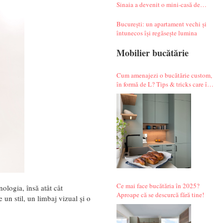
Sinaia a devenit o mini-casă de
vacanță atipică
București: un apartament vechi și
întunecos își regăsește lumina
Mobilier bucătărie
Cum amenajezi o bucătărie custom,
în formă de L? Tips & tricks care îți
fac alegerile mai simple.
Ce mai face bucătăria în 2025?
ologia, însă atât cât
Aproape că se descurcă fără tine!
un stil, un limbaj vizual și o