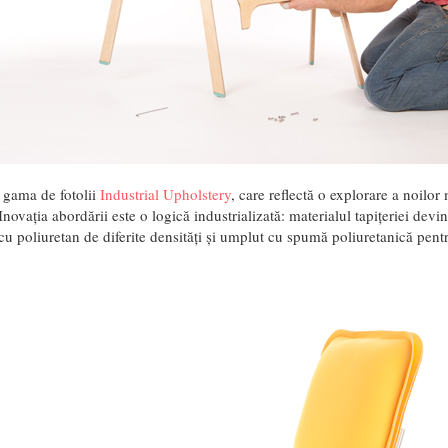
gama de fotolii
Industrial Upholstery
, care reflectă o explorare a noilor 
Inovația abordării este o logică industrializată: materialul tapițeriei devin
t cu poliuretan de diferite densități și umplut cu spumă poliuretanică pent