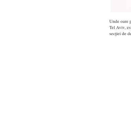
Unde oare p
Tel Aviv, es
secției de d