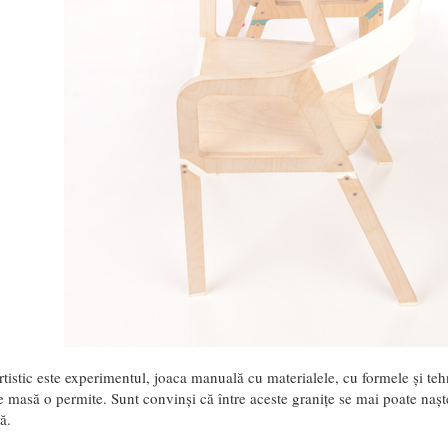
rtistic este experimentul, joaca manuală cu materialele, cu formele și tehn
 masă o permite. Sunt convinși că între aceste granițe se mai poate naște 
ă.