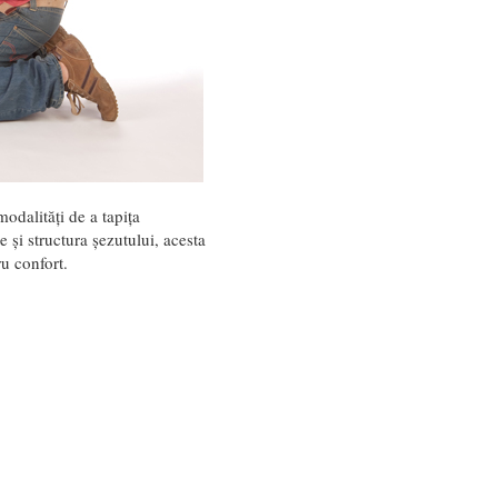
modalități de a tapița
e și structura șezutului, acesta
ru confort.