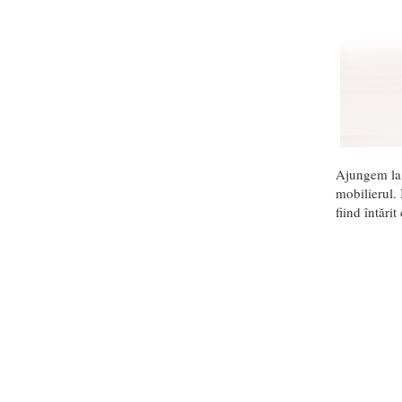
Ajungem la 
mobilierul. 
fiind întări