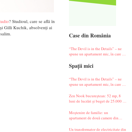
tudio
? Studioul, care se află în
și Gilli Kuchik, absolvenți ai
usalim.
Case din România
“The Devil is in the Details” – ne
spune un apartament mic, în care te
simți ca-n vacanță
Spații mici
“The Devil is in the Details” – ne
spune un apartament mic, în care te
simți ca-n vacanță
Zen Nook bucureștean: 52 mp, 8
luni de lucrări și buget de 25.000 de
euro
Moștenire de familie: un
apartament de două camere din
Militari complet renovat
Un transformator de electricitate din