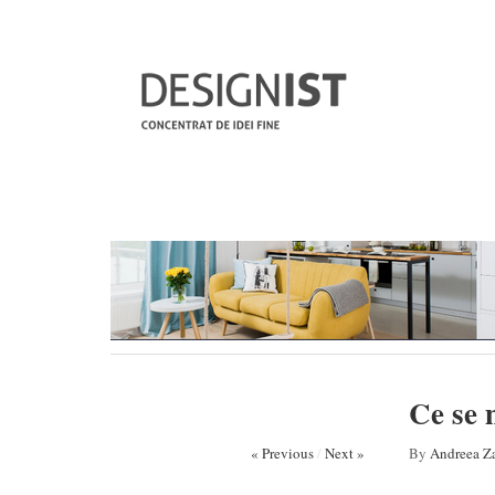
Ce se 
« Previous
/
Next »
By
Andreea Za