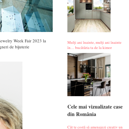
 Jewelry Week Fair 2023 la
Mulți ani înainte, mulți ani înainte
neri de bijuterie
în… bucătăria ta de la kimor
Cele mai vizualizate case
din România
Cât te costă să amenajezi creativ un