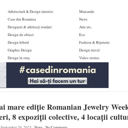
Arhitectură & Design interior
Mansarde
Case din România
News
Designeri & arhitecți români
Arte etc.
Design de obiect
Eco
Design hibrid
Fashion & Bijuterie
Graphic Design
Design travel
Design în oraș
Video stories
i mare ediție Romanian Jewelry Week 
ri, 8 expoziții colective, 4 locații cult
September 20, 2023
/
News
/
No Comments