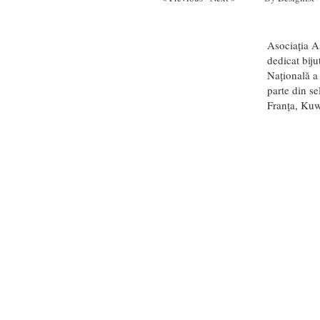
Asociația A
dedicat biju
Națională a 
parte din s
Franța, Kuwa