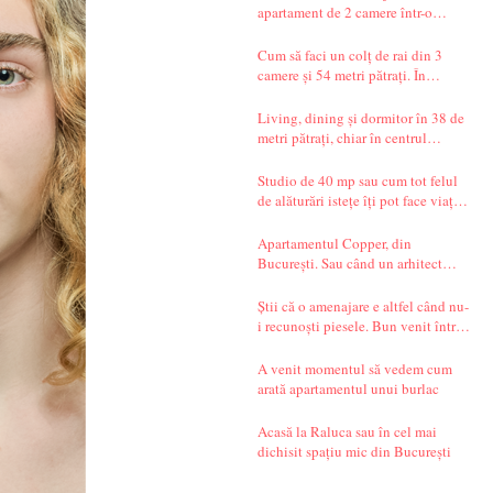
apartament de 2 camere într-o
garsonieră de 37 mp
Cum să faci un colț de rai din 3
camere și 54 metri pătrați. În
București.
Living, dining și dormitor în 38 de
metri pătrați, chiar în centrul
Bucureștiului. Și un decor seren,
care te transportă departe, spre țările
Studio de 40 mp sau cum tot felul
nordice.
de alăturări istețe îți pot face viața
mai simplă
Apartamentul Copper, din
București. Sau când un arhitect
începe să spună povești.
Știi că o amenajare e altfel când nu-
i recunoști piesele. Bun venit într-
un apartament din Timișoara!
A venit momentul să vedem cum
arată apartamentul unui burlac
Acasă la Raluca sau în cel mai
dichisit spațiu mic din București