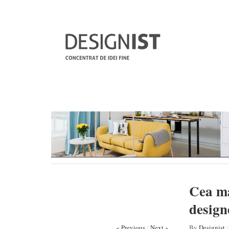
Cea ma
designe
« Previous
/
Next »
By
Designist
/