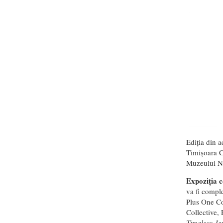
Ediția din 
Timișoara C
Muzeului Na
Expoziția c
va fi comple
Plus One Co
Collective, 
Timeless Je