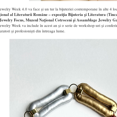
elry Week 4.0 va face și un tur la bijuteriei contemporane în alte 4 loca
onal al Literaturii Române – expoziția Bijuteria și Literatura (Tinca
ewelry Focus, Muzeul Național Cotroceni și Assamblage Jewelry Ga
welry Week va include în acest an și o serie de workshop-uri și conferinț
uratori și profesioniști din întreaga lume.