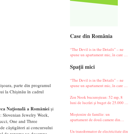
Case din România
“The Devil is in the Details” – ne
spune un apartament mic, în care te
simți ca-n vacanță
Spații mici
“The Devil is in the Details” – ne
ișoara, parte din programul
spune un apartament mic, în care te
simți ca-n vacanță
i la Chișinău în cadrul
Zen Nook bucureștean: 52 mp, 8
luni de lucrări și buget de 25.000 de
euro
oteca Națională a României
și
Moștenire de familie: un
me: Slovenian Jewelry Week,
apartament de două camere din
Gucci, One and Three
Militari complet renovat
de câștigători ai concursului
Un transformator de electricitate din
onal de renume va desemna