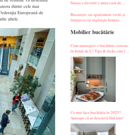
Sinaia a devenit o mini-casă de
 unora dintre cele mai
vacanță atipică
 Federația Europeană de
București: un apartament vechi și
lte altele.
întunecos își regăsește lumina
Mobilier bucătărie
Cum amenajezi o bucătărie custom,
în formă de L? Tips & tricks care îți
fac alegerile mai simple.
Ce mai face bucătăria în 2025?
Aproape că se descurcă fără tine!