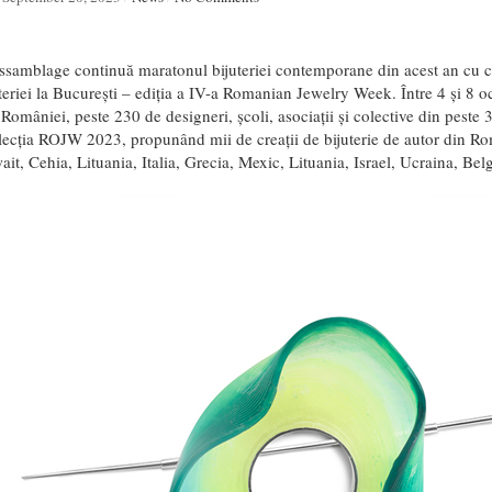
ssamblage continuă maratonul bijuteriei contemporane din acest an cu 
teriei la București – ediția a IV-a Romanian Jewelry Week. Între 4 și 8 o
României, peste 230 de designeri, școli, asociații și colective din peste 
elecția ROJW 2023, propunând mii de creații de bijuterie de autor din R
it, Cehia, Lituania, Italia, Grecia, Mexic, Lituania, Israel, Ucraina, Belgi