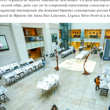
 această ediție, juriu care are în componență reprezentanți consacrați ai
organizații internaționale din domeniul bijuteriei contemporane precum
uzeul de Bijuterie din Atena Ilias Lalaounis, Legnica Silver Festival și mu