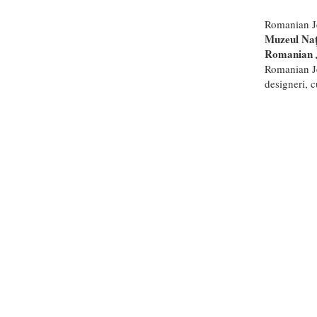
Romanian Jew
Muzeul Nați
Romanian J
Romanian Je
designeri, c