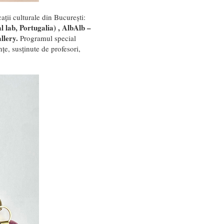
ții culturale din București:
l lab, Portugalia) , AlbAlb –
llery.
Programul special
e, susținute de profesori,