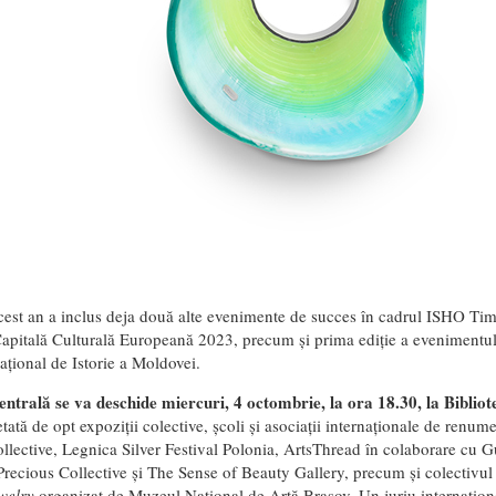
acest an a inclus deja două alte evenimente de succes în cadrul ISHO Tim
apitală Culturală Europeană 2023, precum și prima ediție a evenimentulu
țional de Istorie a Moldovei.
entrală se va deschide miercuri, 4 octombrie, la ora 18.30, la Bibli
tată de opt expoziții colective, școli și asociații internaționale de renu
llective, Legnica Silver Festival Polonia, ArtsThread în colaborare cu 
Precious Collective și The Sense of Beauty Gallery, precum și colectivul 
welry
organizat de Muzeul Național de Artă Brașov. Un juriu internați