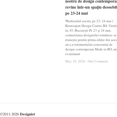
nostru de design contempora
nostru de design contempora
revine într-un spațiu deosebit
revine într-un spațiu deosebit
pe 23-24 mai
pe 23-24 mai
Weekendul acesta, pe 23–24 mai |
Kronospan Design Center, Bd. Unirii
nr. 45, București Pe 23 și 24 mai,
comunitatea designului românesc se
reunește pentru prima ediție din aces
an a evenimentului-concentrat de
design contemporan Made in RO, un
eveniment
May 18, 2026
May 18, 2026
/
/
One Comment
One Comment
Designist
©2011-2026