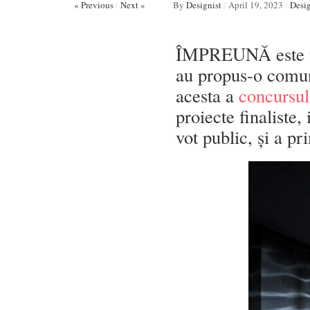
« Previous
/
Next »
By
Designist
/
April 19, 2023
/
Desi
ÎMPREUNĂ este t
au propus-o comuni
acesta a
concursul
proiecte finaliste,
vot public, și a pr