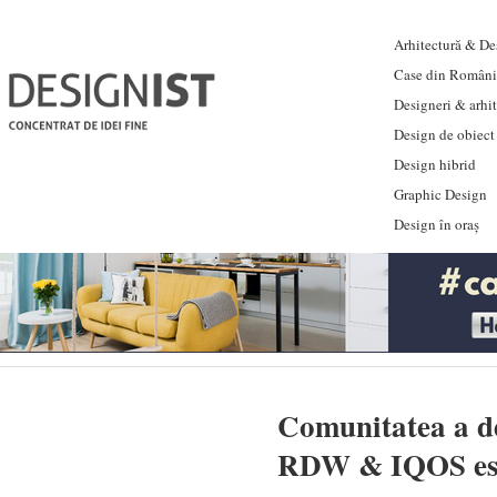
Arhitectură & Des
Case din Români
Designeri & arhi
Design de obiect
Design hibrid
Graphic Design
Design în oraș
Comunitatea a de
RDW & IQOS este