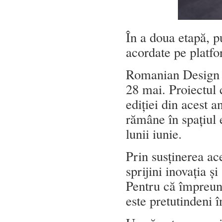
În a doua etapă, pu
acordate pe platf
Romanian Design W
28 mai. Proiectul c
ediției din acest an
rămâne în spațiul e
lunii iunie.
Prin susținerea ac
sprijini inovația ș
Pentru că împreună
este pretutindeni î