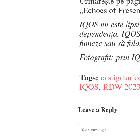
Urmărește pe pag
„Echoes of Presenc
IQOS nu este lipsi
dependență. IQOS e
fumeze sau să folo
Fotografii: prin 
Tags:
castigator 
IQOS
,
RDW 202
Leave a Reply