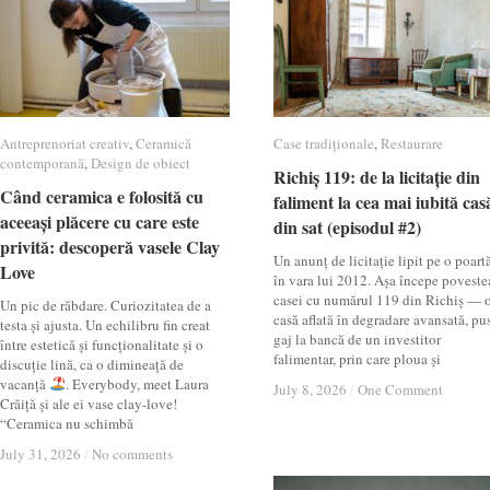
Antreprenoriat creativ
Antreprenoriat creativ
,
Ceramică
Ceramică
Case tradiționale
Case tradiționale
,
Restaurare
Restaurare
contemporană
contemporană
,
Design de obiect
Design de obiect
Richiș 119: de la licitație din
Richiș 119: de la licitație din
Când ceramica e folosită cu
Când ceramica e folosită cu
faliment la cea mai iubită cas
faliment la cea mai iubită cas
aceeași plăcere cu care este
aceeași plăcere cu care este
din sat (episodul #2)
din sat (episodul #2)
privită: descoperă vasele Clay
privită: descoperă vasele Clay
Un anunț de licitație lipit pe o poartă
Love
Love
în vara lui 2012. Așa începe poveste
casei cu numărul 119 din Richiș — 
Un pic de răbdare. Curiozitatea de a
casă aflată în degradare avansată, pu
testa și ajusta. Un echilibru fin creat
gaj la bancă de un investitor
între estetică și funcționalitate și o
falimentar, prin care ploua și
discuție lină, ca o dimineață de
vacanță
. Everybody, meet Laura
July 8, 2026
July 8, 2026
/
/
One Comment
One Comment
Crăiță și ale ei vase clay-love!
“Ceramica nu schimbă
July 31, 2026
July 31, 2026
/
/
No comments
No comments