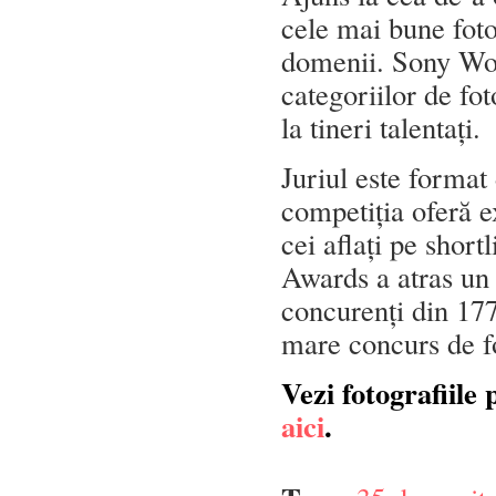
cele mai bune foto
domenii. Sony Wor
categoriilor de fot
la tineri talentați.
Juriul este format 
competiția oferă e
cei aflați pe shor
Awards a atras un
concurenți din 177
mare concurs de f
Vezi fotografiile 
aici
.