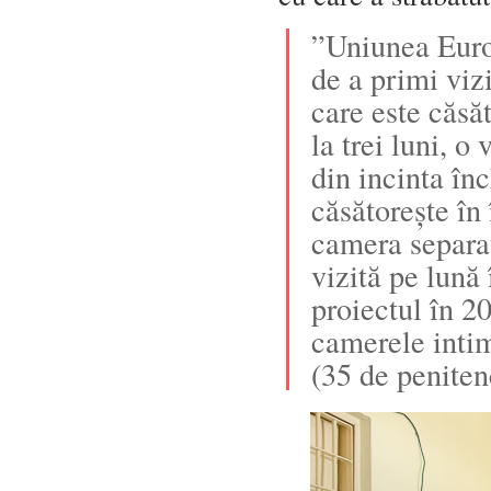
”Uniunea Europ
de a primi viz
care este căsăt
la trei luni, o
din incinta înc
căsătorește în
camera separată
vizită pe lună
proiectul în 2
camerele inti
(35 de penite