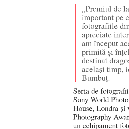
„Premiul de l
important pe 
fotografiile d
apreciate inte
am început ace
primită și înț
destinat dragos
același timp, 
Bumbuț.
Seria de fotografii
Sony World Photo
House, Londra și v
Photography Award
un echipament foto