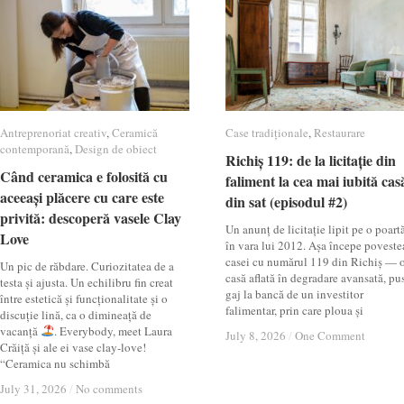
Antreprenoriat creativ
Antreprenoriat creativ
,
Ceramică
Ceramică
Case tradiționale
Case tradiționale
,
Restaurare
Restaurare
contemporană
contemporană
,
Design de obiect
Design de obiect
Richiș 119: de la licitație din
Richiș 119: de la licitație din
Când ceramica e folosită cu
Când ceramica e folosită cu
faliment la cea mai iubită cas
faliment la cea mai iubită cas
aceeași plăcere cu care este
aceeași plăcere cu care este
din sat (episodul #2)
din sat (episodul #2)
privită: descoperă vasele Clay
privită: descoperă vasele Clay
Un anunț de licitație lipit pe o poartă
Love
Love
în vara lui 2012. Așa începe poveste
casei cu numărul 119 din Richiș — 
Un pic de răbdare. Curiozitatea de a
casă aflată în degradare avansată, pu
testa și ajusta. Un echilibru fin creat
gaj la bancă de un investitor
între estetică și funcționalitate și o
falimentar, prin care ploua și
discuție lină, ca o dimineață de
vacanță
. Everybody, meet Laura
July 8, 2026
July 8, 2026
/
/
One Comment
One Comment
Crăiță și ale ei vase clay-love!
“Ceramica nu schimbă
July 31, 2026
July 31, 2026
/
/
No comments
No comments