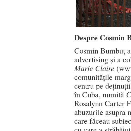
Despre Cosmin Bu
Cosmin Bumbuţ a f
advertising și a c
Marie Claire
(www
comunitățile margi
centru pe deținuț
în Cuba, numită
C
Rosalynn Carter Fe
abuzurile asupra m
care făceau subiect
cu care a străbăt