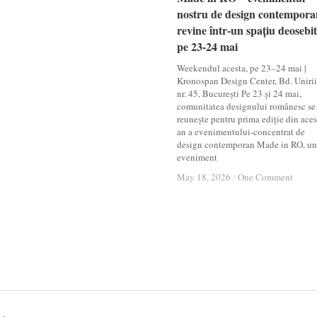
nostru de design contempora
nostru de design contempora
revine într-un spațiu deosebit
revine într-un spațiu deosebit
pe 23-24 mai
pe 23-24 mai
Weekendul acesta, pe 23–24 mai |
Kronospan Design Center, Bd. Unirii
nr. 45, București Pe 23 și 24 mai,
comunitatea designului românesc se
reunește pentru prima ediție din aces
an a evenimentului-concentrat de
design contemporan Made in RO, un
eveniment
May 18, 2026
May 18, 2026
/
/
One Comment
One Comment