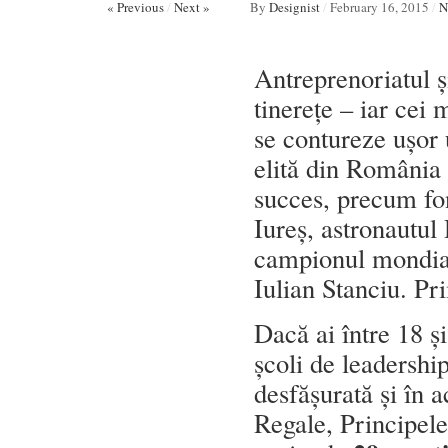
« Previous
/
Next »
By
Designist
/
February 16, 2015
/
N
Antreprenoriatul și
tinerețe – iar cei 
se contureze ușor 
elită din România s
succes, precum f
Iureș, astronautul
campionul mondial
Iulian Stanciu. Pr
Dacă ai între 18 și
școli de leaders
desfășurată și în a
Regale, Principel