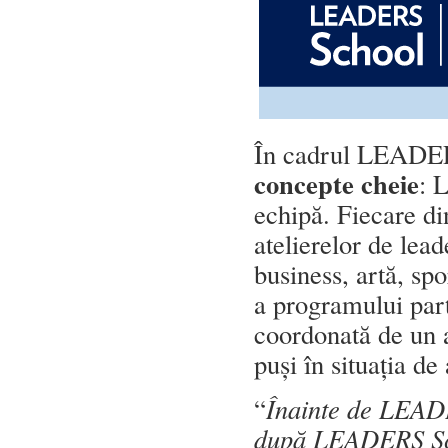
În cadrul LEADER
concepte
cheie
: 
echipă. Fiecare di
atelierelor de lead
business, artă, spo
a programului part
coordonată de un a
puși în situația d
“
Înainte de LEADE
după LEADERS Sch