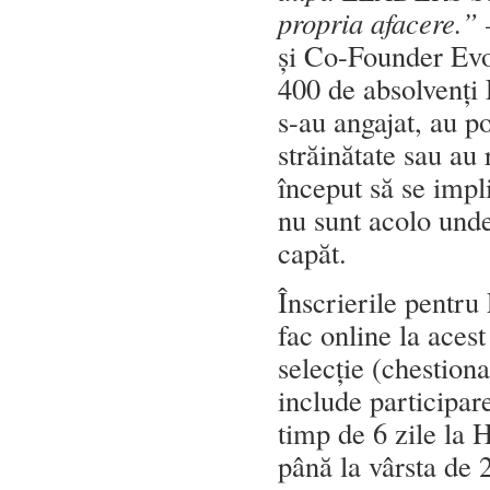
propria afacere.”
și Co-Founder Evo
400 de absolvenți
s-au angajat, au po
străinătate sau a
început să se impli
nu sunt acolo unde 
capăt.
Înscrierile pentr
fac online la aces
selecție (chestiona
include participar
timp de 6 zile la 
până la vârsta de