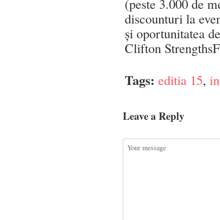
(peste 3.000 de me
discounturi la ev
și oportunitatea d
Clifton StrengthsF
Tags:
editia 15
,
in
Leave a Reply