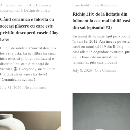
Antreprenoriat creativ
Antreprenoriat creativ
,
Ceramică
Ceramică
Case tradiționale
Case tradiționale
,
Restaurare
Restaurare
contemporană
contemporană
,
Design de obiect
Design de obiect
Richiș 119: de la licitație din
Richiș 119: de la licitație din
Când ceramica e folosită cu
Când ceramica e folosită cu
faliment la cea mai iubită cas
faliment la cea mai iubită cas
aceeași plăcere cu care este
aceeași plăcere cu care este
din sat (episodul #2)
din sat (episodul #2)
privită: descoperă vasele Clay
privită: descoperă vasele Clay
Un anunț de licitație lipit pe o poartă
Love
Love
în vara lui 2012. Așa începe poveste
casei cu numărul 119 din Richiș — 
Un pic de răbdare. Curiozitatea de a
casă aflată în degradare avansată, pu
testa și ajusta. Un echilibru fin creat
gaj la bancă de un investitor
între estetică și funcționalitate și o
falimentar, prin care ploua și
discuție lină, ca o dimineață de
vacanță
. Everybody, meet Laura
July 8, 2026
July 8, 2026
/
/
One Comment
One Comment
Crăiță și ale ei vase clay-love!
“Ceramica nu schimbă
July 31, 2026
July 31, 2026
/
/
No comments
No comments