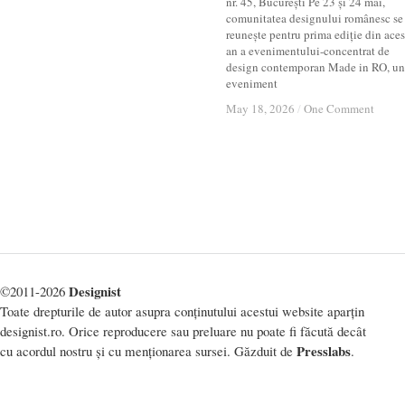
nr. 45, București Pe 23 și 24 mai,
comunitatea designului românesc se
reunește pentru prima ediție din aces
an a evenimentului-concentrat de
design contemporan Made in RO, un
eveniment
May 18, 2026
May 18, 2026
/
/
One Comment
One Comment
Designist
©2011-2026
Toate drepturile de autor asupra conținutului acestui website aparțin
designist.ro. Orice reproducere sau preluare nu poate fi făcută decât
Presslabs
cu acordul nostru și cu menționarea sursei. Găzduit de
.