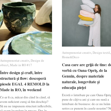
Antreprenoriat creativ
Antreprenoriat creativ
,
Design textil
Design textil
,
Home&Deco
Home&Deco
Antreprenoriat creativ
Antreprenoriat creativ
,
Design de
Design de
Casa care are grijă de tine: d
Casa care are grijă de tine: d
obiect
obiect
,
Made in RO #17
Made in RO #17
vorbă cu Oana Opriș, de la
vorbă cu Oana Opriș, de la
Între design și craft, între
Între design și craft, între
Genuin, despre materiale
Genuin, despre materiale
structură și flow: descoperă
structură și flow: descoperă
naturale, longevitate și
naturale, longevitate și
piesele EGAL 4 REMOLD la
piesele EGAL 4 REMOLD la
educația pieței
educația pieței
Made in RO, în weekend
Made in RO, în weekend
Există o întrebare pe care Oana Opri
Ce-ar fi ca, măcar din când în când, să
pune de câțiva ani și care nu sună a
avem suficient curaj să fim deschiși?
întrebare de business: de ce nu luăm
Să nu ne impunem structuri inflexibile,
serios ce punem în casele noastre? N
să avem încredere în proces. Dar, în