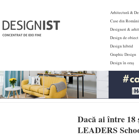
Arhitectură & Des
Case din Români
Designeri & arhi
Design de obiect
Design hibrid
Graphic Design
Design în oraș
Dacă ai între 18 ș
LEADERS Scho