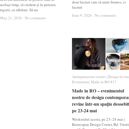
doar lucruri care să arate frumos, ci
același timp, să credem și în puterea
lucruri
rigorii, cu răbdare. Să nu
June 9, 2026
June 9, 2026
/
/
No comments
No comments
May 21, 2026
May 21, 2026
/
/
No comments
No comments
Antreprenoriat creativ
Antreprenoriat creativ
,
Design în ora
Design în ora
Eveniment
Eveniment
,
Made in RO #17
Made in RO #17
Made in RO – evenimentul
Made in RO – evenimentul
nostru de design contempora
nostru de design contempora
revine într-un spațiu deosebit
revine într-un spațiu deosebit
pe 23-24 mai
pe 23-24 mai
Weekendul acesta, pe 23–24 mai |
Kronospan Design Center, Bd. Unirii