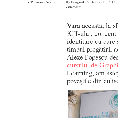
« Previous
/
Next »
By
Designist
/
September 16, 2015
/
Comments
Vara aceasta, la sf
KIT-ului, concent
identitare cu care
timpul pregătirii 
Alexe Popescu des
cursului de Graph
Learning, am aștep
poveștile din culis