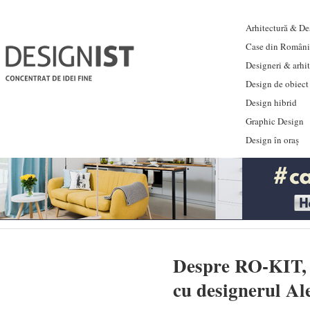
Arhitectură & Des
Case din Români
Designeri & arhi
Design de obiect
Design hibrid
Graphic Design
Design în oraș
Despre RO-KIT, c
cu designerul Al