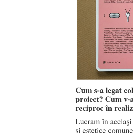
Cum s-a legat co
proiect? Cum v-aţ
reciproc în real
Lucram în acelaşi 
şi estetice comun