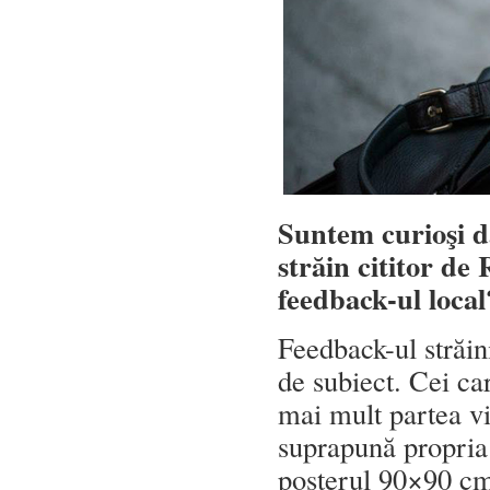
Suntem curioşi d
străin cititor de
feedback-ul loca
Feedback-ul străin
de subiect. Cei c
mai mult partea viz
suprapună propria
posterul 90×90 cm 