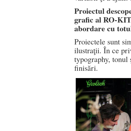
Proiectul descope
grafic al RO-KIT-
abordare cu totu
Proiectele sunt sim
ilustraţii. În ce p
typography, tonul ş
finisări.