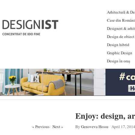
Arhitectură & Des
Case din Români
Designeri & arhi
Design de obiect
Design hibrid
Graphic Design
Design în oraș
Enjoy: design, ar
« Previous
/
Next »
By
Genoveva Hossu
/
April 17, 201