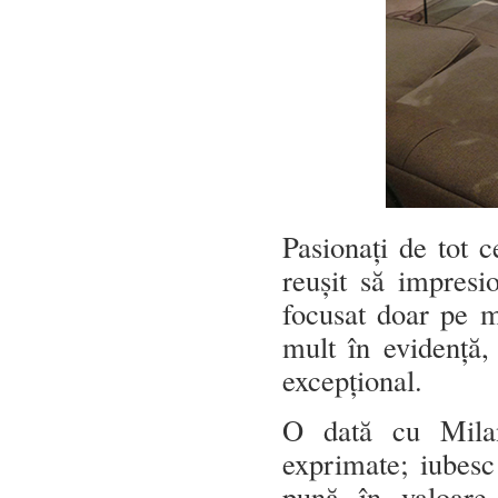
Pasionați de tot c
reușit să impresi
focusat doar pe m
mult în evidență,
excepțional.
O dată cu Milan
exprimate; iubesc
pună în valoare 