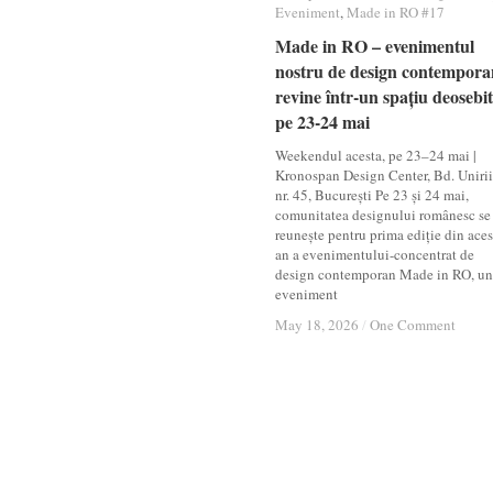
Eveniment
Eveniment
,
Made in RO #17
Made in RO #17
Made in RO – evenimentul
Made in RO – evenimentul
nostru de design contempora
nostru de design contempora
revine într-un spațiu deosebit
revine într-un spațiu deosebit
pe 23-24 mai
pe 23-24 mai
Weekendul acesta, pe 23–24 mai |
Kronospan Design Center, Bd. Unirii
nr. 45, București Pe 23 și 24 mai,
comunitatea designului românesc se
reunește pentru prima ediție din aces
an a evenimentului-concentrat de
design contemporan Made in RO, un
eveniment
May 18, 2026
May 18, 2026
/
/
One Comment
One Comment