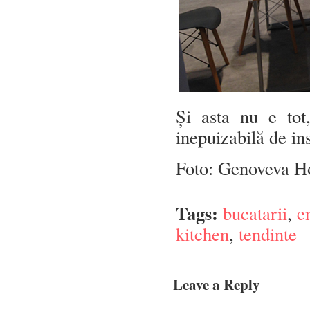
Și asta nu e to
inepuizabilă de ins
Foto: Genoveva H
Tags:
bucatarii
,
e
kitchen
,
tendinte
Leave a Reply