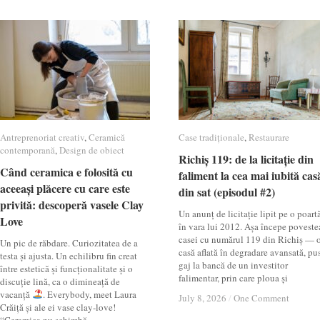
Antreprenoriat creativ
Antreprenoriat creativ
,
Ceramică
Ceramică
Case tradiționale
Case tradiționale
,
Restaurare
Restaurare
contemporană
contemporană
,
Design de obiect
Design de obiect
Richiș 119: de la licitație din
Richiș 119: de la licitație din
Când ceramica e folosită cu
Când ceramica e folosită cu
faliment la cea mai iubită cas
faliment la cea mai iubită cas
aceeași plăcere cu care este
aceeași plăcere cu care este
din sat (episodul #2)
din sat (episodul #2)
privită: descoperă vasele Clay
privită: descoperă vasele Clay
Un anunț de licitație lipit pe o poartă
Love
Love
în vara lui 2012. Așa începe poveste
casei cu numărul 119 din Richiș — 
Un pic de răbdare. Curiozitatea de a
casă aflată în degradare avansată, pu
testa și ajusta. Un echilibru fin creat
gaj la bancă de un investitor
între estetică și funcționalitate și o
falimentar, prin care ploua și
discuție lină, ca o dimineață de
vacanță
. Everybody, meet Laura
July 8, 2026
July 8, 2026
/
/
One Comment
One Comment
Crăiță și ale ei vase clay-love!