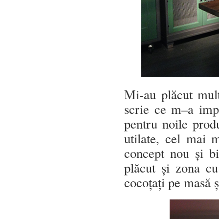
Mi-au plăcut mult
scrie ce m–a impr
pentru noile prod
utilate, cel mai m
concept nou și bi
plăcut și zona cu 
cocoțați pe masă 