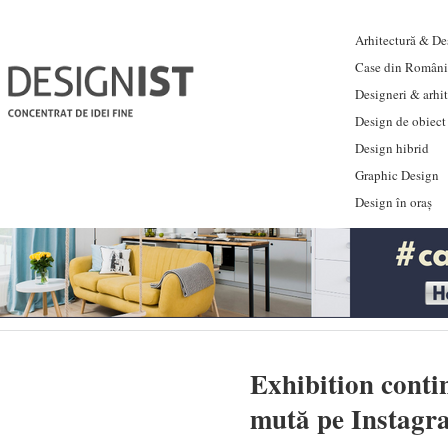
Arhitectură & Des
Case din Români
Designeri & arhi
Design de obiect
Design hibrid
Graphic Design
Design în oraș
Exhibition contin
mută pe Instagr