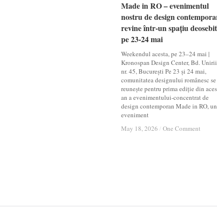
Made in RO – evenimentul
Made in RO – evenimentul
nostru de design contempora
nostru de design contempora
revine într-un spațiu deosebit
revine într-un spațiu deosebit
pe 23-24 mai
pe 23-24 mai
Weekendul acesta, pe 23–24 mai |
Kronospan Design Center, Bd. Unirii
nr. 45, București Pe 23 și 24 mai,
comunitatea designului românesc se
reunește pentru prima ediție din aces
an a evenimentului-concentrat de
design contemporan Made in RO, un
eveniment
May 18, 2026
May 18, 2026
/
/
One Comment
One Comment