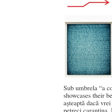
Sub umbrela “a co
showcases their be
așteaptă dacă vrei 
petreci carantina.