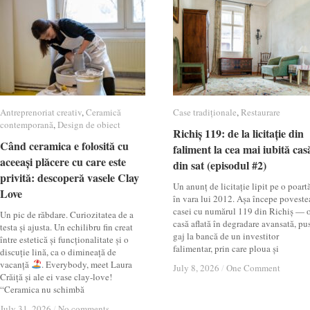
Antreprenoriat creativ
Antreprenoriat creativ
,
Ceramică
Ceramică
Case tradiționale
Case tradiționale
,
Restaurare
Restaurare
contemporană
contemporană
,
Design de obiect
Design de obiect
Richiș 119: de la licitație din
Richiș 119: de la licitație din
Când ceramica e folosită cu
Când ceramica e folosită cu
faliment la cea mai iubită cas
faliment la cea mai iubită cas
aceeași plăcere cu care este
aceeași plăcere cu care este
din sat (episodul #2)
din sat (episodul #2)
privită: descoperă vasele Clay
privită: descoperă vasele Clay
Un anunț de licitație lipit pe o poartă
Love
Love
în vara lui 2012. Așa începe poveste
casei cu numărul 119 din Richiș — 
Un pic de răbdare. Curiozitatea de a
casă aflată în degradare avansată, pu
testa și ajusta. Un echilibru fin creat
gaj la bancă de un investitor
între estetică și funcționalitate și o
falimentar, prin care ploua și
discuție lină, ca o dimineață de
vacanță
. Everybody, meet Laura
July 8, 2026
July 8, 2026
/
/
One Comment
One Comment
Crăiță și ale ei vase clay-love!
“Ceramica nu schimbă
July 31, 2026
July 31, 2026
/
/
No comments
No comments