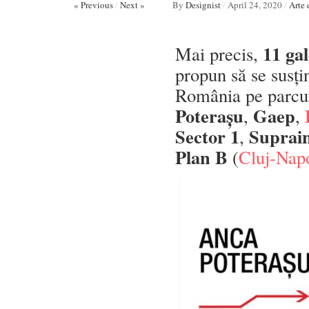
« Previous
/
Next »
By
Designist
/
April 24, 2020
/
Arte 
11
gal
Mai precis,
propun să se susți
România pe parcur
Poterașu
Gaep
,
,
Sector 1
Suprain
,
Plan B
(
Cluj-Nap