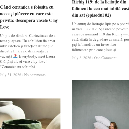
Richiș 119: de la licitație din
Richiș 119: de la licitație din
Când ceramica e folosită cu
Când ceramica e folosită cu
faliment la cea mai iubită cas
faliment la cea mai iubită cas
aceeași plăcere cu care este
aceeași plăcere cu care este
din sat (episodul #2)
din sat (episodul #2)
privită: descoperă vasele Clay
privită: descoperă vasele Clay
Un anunț de licitație lipit pe o poartă
Love
Love
în vara lui 2012. Așa începe poveste
casei cu numărul 119 din Richiș — 
Un pic de răbdare. Curiozitatea de a
casă aflată în degradare avansată, pu
testa și ajusta. Un echilibru fin creat
gaj la bancă de un investitor
între estetică și funcționalitate și o
falimentar, prin care ploua și
discuție lină, ca o dimineață de
vacanță
. Everybody, meet Laura
July 8, 2026
July 8, 2026
/
/
One Comment
One Comment
Crăiță și ale ei vase clay-love!
“Ceramica nu schimbă
July 31, 2026
July 31, 2026
/
/
No comments
No comments