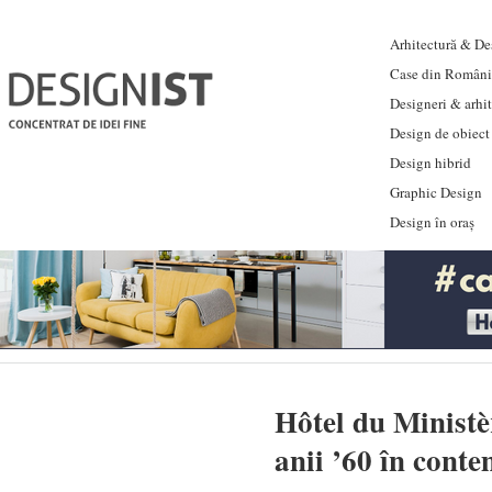
Arhitectură & Des
Case din Români
Designeri & arhi
Design de obiect
Design hibrid
Graphic Design
Design în oraș
Hôtel du Ministèr
anii ’60 în cont