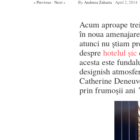
« Previous
/
Next »
By
Andreea Zaharia
/
April 2, 2014
/
Acum aproape trei 
în noua amenajare
atunci nu știam pr
despre
hotelul șic
acesta este fundal
designish atmosfera
Catherine Deneuve
prin frumoșii ani 