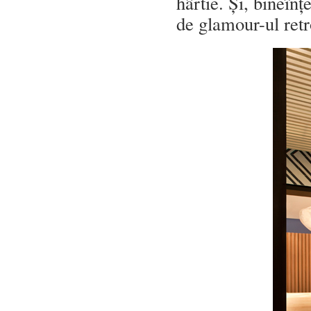
hârtie. Și, bineînț
de glamour-ul retr