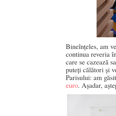
Bineînțeles, am ve
continua reveria î
care se cazează sa
puteți călători și v
Parisului: am găsi
euro
. Așadar, aște