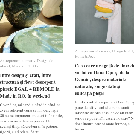
Antreprenoriat creativ
Antreprenoriat creativ
,
Design textil
Design textil
,
Home&Deco
Home&Deco
Antreprenoriat creativ
Antreprenoriat creativ
,
Design de
Design de
Casa care are grijă de tine: d
Casa care are grijă de tine: d
obiect
obiect
,
Made in RO #17
Made in RO #17
vorbă cu Oana Opriș, de la
vorbă cu Oana Opriș, de la
Între design și craft, între
Între design și craft, între
Genuin, despre materiale
Genuin, despre materiale
structură și flow: descoperă
structură și flow: descoperă
naturale, longevitate și
naturale, longevitate și
piesele EGAL 4 REMOLD la
piesele EGAL 4 REMOLD la
educația pieței
educația pieței
Made in RO, în weekend
Made in RO, în weekend
Există o întrebare pe care Oana Opri
Ce-ar fi ca, măcar din când în când, să
pune de câțiva ani și care nu sună a
avem suficient curaj să fim deschiși?
întrebare de business: de ce nu luăm
Să nu ne impunem structuri inflexibile,
serios ce punem în casele noastre? N
să avem încredere în proces. Dar, în
doar lucruri care să arate frumos, ci
același timp, să credem și în puterea
lucruri
rigorii, cu răbdare. Să nu