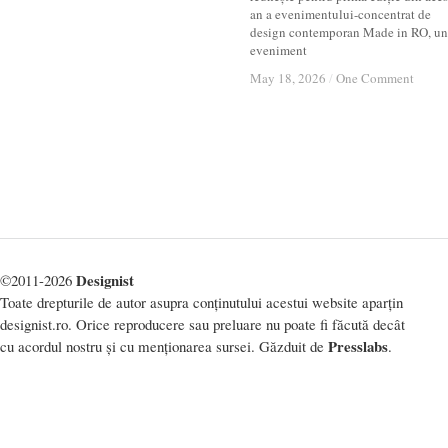
an a evenimentului-concentrat de
design contemporan Made in RO, un
eveniment
May 18, 2026
May 18, 2026
/
/
One Comment
One Comment
Designist
©2011-2026
Toate drepturile de autor asupra conținutului acestui website aparțin
designist.ro. Orice reproducere sau preluare nu poate fi făcută decât
Presslabs
cu acordul nostru și cu menționarea sursei. Găzduit de
.