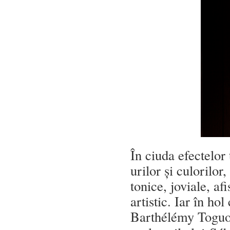
În ciuda efectelor t
urilor și culorilor,
tonice, joviale, af
artistic. Iar în ho
Barthélémy Toguo 