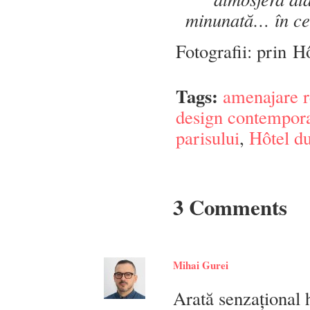
minunată… în cel
Fotografii: prin H
Tags:
amenajare r
design contempor
parisului
,
Hôtel d
3 Comments
Mihai Gurei
Arată senzațional 