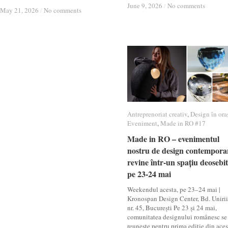
June 9, 2026
June 9, 2026
/
/
No comments
No comments
May 21, 2026
May 21, 2026
/
/
No comments
No comments
Antreprenoriat creativ
Antreprenoriat creativ
,
Design în ora
Design în ora
Eveniment
Eveniment
,
Made in RO #17
Made in RO #17
Made in RO – evenimentul
Made in RO – evenimentul
nostru de design contempora
nostru de design contempora
revine într-un spațiu deosebit
revine într-un spațiu deosebit
pe 23-24 mai
pe 23-24 mai
Weekendul acesta, pe 23–24 mai |
Kronospan Design Center, Bd. Unirii
nr. 45, București Pe 23 și 24 mai,
comunitatea designului românesc se
reunește pentru prima ediție din aces