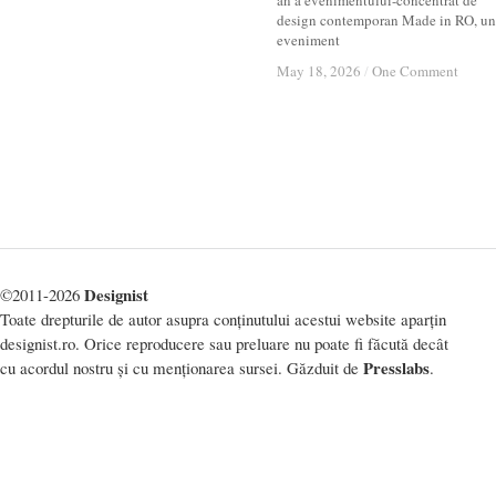
an a evenimentului-concentrat de
design contemporan Made in RO, un
eveniment
May 18, 2026
May 18, 2026
/
/
One Comment
One Comment
Designist
©2011-2026
Toate drepturile de autor asupra conținutului acestui website aparțin
designist.ro. Orice reproducere sau preluare nu poate fi făcută decât
Presslabs
cu acordul nostru și cu menționarea sursei. Găzduit de
.