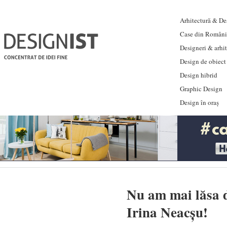
Arhitectură & Des
Case din Români
Designeri & arhi
Design de obiect
Design hibrid
Graphic Design
Design în oraș
Nu am mai lăsa d
Irina Neacșu!