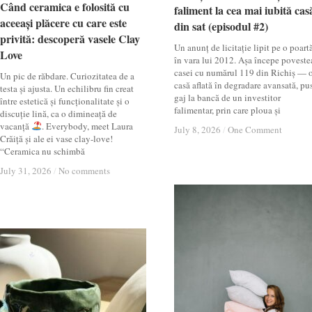
Când ceramica e folosită cu
Când ceramica e folosită cu
faliment la cea mai iubită cas
faliment la cea mai iubită cas
aceeași plăcere cu care este
aceeași plăcere cu care este
din sat (episodul #2)
din sat (episodul #2)
privită: descoperă vasele Clay
privită: descoperă vasele Clay
Un anunț de licitație lipit pe o poartă
Love
Love
în vara lui 2012. Așa începe poveste
casei cu numărul 119 din Richiș — 
Un pic de răbdare. Curiozitatea de a
casă aflată în degradare avansată, pu
testa și ajusta. Un echilibru fin creat
gaj la bancă de un investitor
între estetică și funcționalitate și o
falimentar, prin care ploua și
discuție lină, ca o dimineață de
vacanță
. Everybody, meet Laura
July 8, 2026
July 8, 2026
/
/
One Comment
One Comment
Crăiță și ale ei vase clay-love!
“Ceramica nu schimbă
July 31, 2026
July 31, 2026
/
/
No comments
No comments