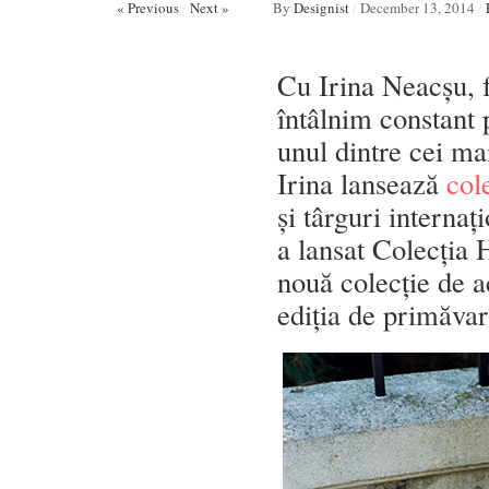
« Previous
/
Next »
By
Designist
/
December 13, 2014
/
Cu Irina Neacșu, f
întâlnim constant
unul dintre cei ma
Irina lansează
col
și târguri interna
a lansat Colecția 
nouă colecție de a
ediția de primăva