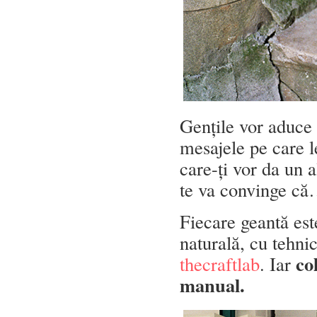
Gențile vor aduce 
mesajele pe care l
care-ți vor da un a
te va convinge c
Fiecare geantă este
naturală, cu tehni
co
thecraftlab
. Iar
manual.