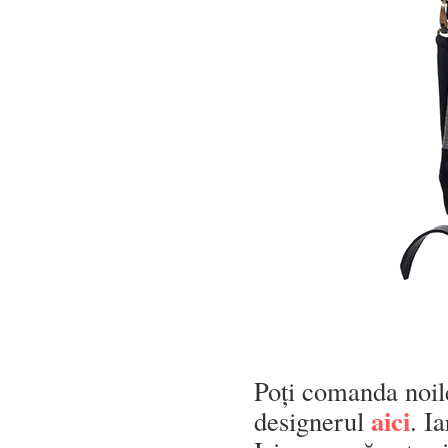
Poți comanda noil
aici
designerul
. I