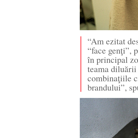
“Am ezitat des
“face genţi”, 
în principal z
teama diluării
combinaţiile c
brandului”, sp