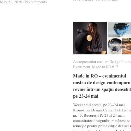
May 21, 2026
May 21, 2026
/
/
No comments
No comments
Antreprenoriat creativ
Antreprenoriat creativ
,
Design în ora
Design în ora
Eveniment
Eveniment
,
Made in RO #17
Made in RO #17
Made in RO – evenimentul
Made in RO – evenimentul
nostru de design contempora
nostru de design contempora
revine într-un spațiu deosebit
revine într-un spațiu deosebit
pe 23-24 mai
pe 23-24 mai
Weekendul acesta, pe 23–24 mai |
Kronospan Design Center, Bd. Unirii
nr. 45, București Pe 23 și 24 mai,
comunitatea designului românesc se
reunește pentru prima ediție din aces