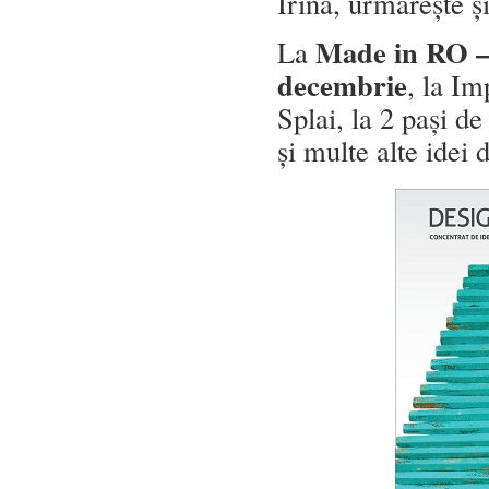
Irina, urmărește ș
Made in RO – 
La
decembrie
, la Im
Splai, la 2 pași d
și multe alte idei 