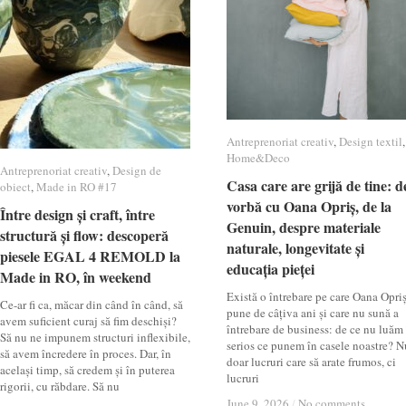
Antreprenoriat creativ
Antreprenoriat creativ
,
Design textil
Design textil
,
Home&Deco
Home&Deco
Antreprenoriat creativ
Antreprenoriat creativ
,
Design de
Design de
Casa care are grijă de tine: d
Casa care are grijă de tine: d
obiect
obiect
,
Made in RO #17
Made in RO #17
vorbă cu Oana Opriș, de la
vorbă cu Oana Opriș, de la
Între design și craft, între
Între design și craft, între
Genuin, despre materiale
Genuin, despre materiale
structură și flow: descoperă
structură și flow: descoperă
naturale, longevitate și
naturale, longevitate și
piesele EGAL 4 REMOLD la
piesele EGAL 4 REMOLD la
educația pieței
educația pieței
Made in RO, în weekend
Made in RO, în weekend
Există o întrebare pe care Oana Opri
Ce-ar fi ca, măcar din când în când, să
pune de câțiva ani și care nu sună a
avem suficient curaj să fim deschiși?
întrebare de business: de ce nu luăm
Să nu ne impunem structuri inflexibile,
serios ce punem în casele noastre? N
să avem încredere în proces. Dar, în
doar lucruri care să arate frumos, ci
același timp, să credem și în puterea
lucruri
rigorii, cu răbdare. Să nu
June 9, 2026
June 9, 2026
/
/
No comments
No comments