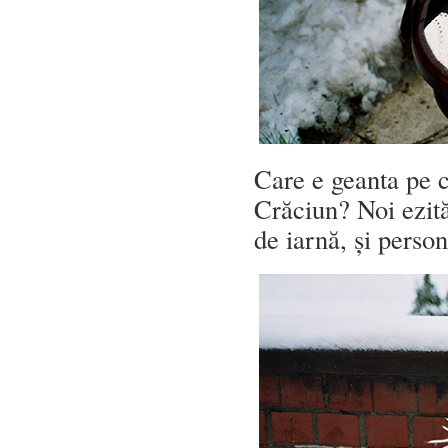
Care e geanta pe ca
Crăciun? Noi ezită
de iarnă, și perso