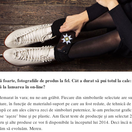
ă foarte, fotografiile de produs la fel. Cât a durat să pui totul la cale
 la lansarea în on-line?
demarat în vara; nu ne-am grăbit. Fiecare din simbolurile selectate are su
are, în funcţie de materialul-suport pe care au fost redate, de tehnică d
upă ce am ales câteva zeci de simboluri puternice, le-am prelucrat grafic a
 se ‘aşeze’ bine şi pe plastic. Am făcut teste de producţie şi am selectat
u şi alte produse ce vor fi disponibile la începutul lui 2014. Deci încă n
năm să evoluăm. Mereu.