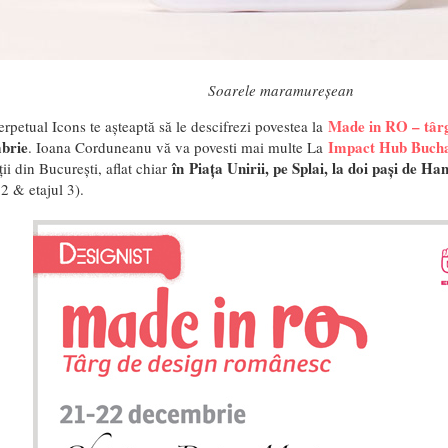
Soarele maramureșean
Made in RO – târ
rpetual Icons te așteaptă să le descifrezi povestea la
mbrie
Impact Hub Bucha
. Ioana Corduneanu vă va povesti mai multe La
în Piața Unirii, pe Splai, la doi pași de Ha
ții din București, aflat chiar
 2 & etajul 3).