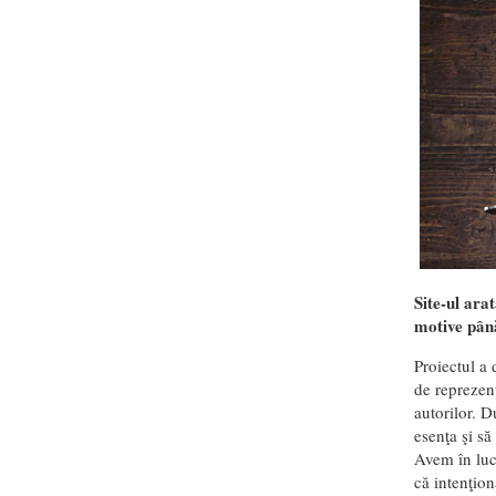
Site-ul arat
motive până
Proiectul a 
de reprezent
autorilor. D
esenţa şi să
Avem în lucr
că intenţio