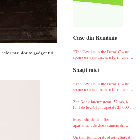
Case din România
“The Devil is in the Details” – ne
celor mai dorite gadget-uri
spune un apartament mic, în care te
simți ca-n vacanță
Spații mici
“The Devil is in the Details” – ne
spune un apartament mic, în care te
simți ca-n vacanță
Zen Nook bucureștean: 52 mp, 8
luni de lucrări și buget de 25.000 de
euro
Moștenire de familie: un
apartament de două camere din
Militari complet renovat
Un transformator de electricitate din