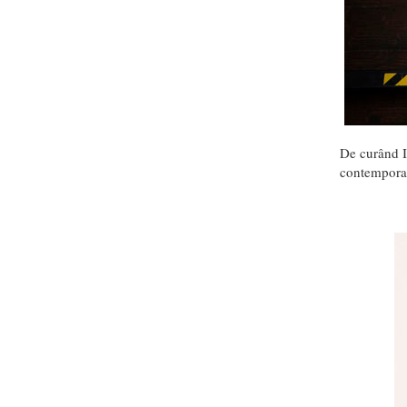
De curând I
contemporan