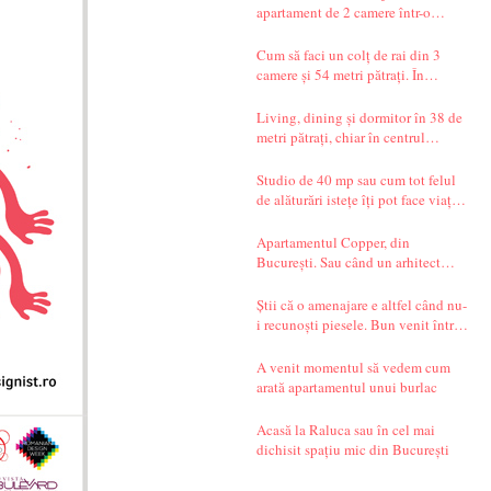
apartament de 2 camere într-o
garsonieră de 37 mp
Cum să faci un colț de rai din 3
camere și 54 metri pătrați. În
București.
Living, dining și dormitor în 38 de
metri pătrați, chiar în centrul
Bucureștiului. Și un decor seren,
care te transportă departe, spre țările
Studio de 40 mp sau cum tot felul
nordice.
de alăturări istețe îți pot face viața
mai simplă
Apartamentul Copper, din
București. Sau când un arhitect
începe să spună povești.
Știi că o amenajare e altfel când nu-
i recunoști piesele. Bun venit într-
un apartament din Timișoara!
A venit momentul să vedem cum
arată apartamentul unui burlac
Acasă la Raluca sau în cel mai
dichisit spațiu mic din București