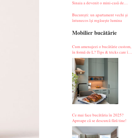
Sinaia a devenit o mini-casă de
vacanță atipică
București: un apartament vechi și
întunecos își regăsește lumina
Mobilier bucătărie
Cum amenajezi o bucătărie custom,
în formă de L? Tips & tricks care îți
fac alegerile mai simple.
Ce mai face bucătăria în 2025?
Aproape că se descurcă fără tine!