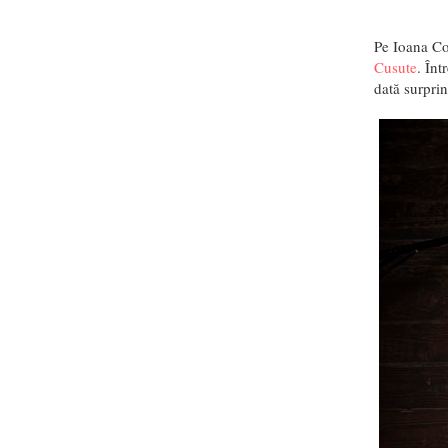
Pe Ioana Co
Cusute
. În
dată surprin