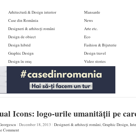
Arhitectură & Design interior
Mansarde
Case din România
News
Designeri & arhitecți români
Arte etc.
Design de obiect
Eco
Design hibrid
Fashion & Bijuterie
Graphic Design
Design travel
Design în oraș
Video stories
ual Icons: logo-urile umanității pe ca
Georgescu
/
December 18, 2013
/
Designeri & arhitecți români
,
Graphic Design
,
Int
e Comment