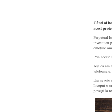
Când ai ho
acest proi
Perpetual Ic
investit cu 
emoţiile ome
Prin aceste 
Aşa că am a
telefoanele.
Era nevoie 
început-o c
poveşti la re