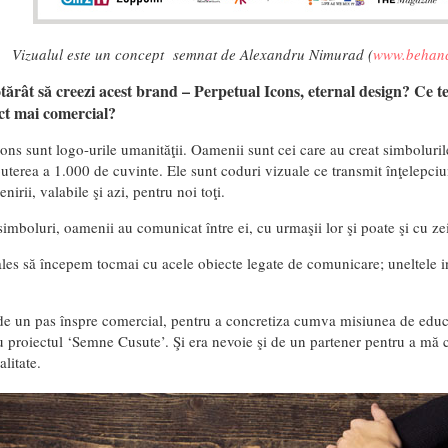
Vizualul este un concept semnat de Alexandru Nimurad (
www.behanc
tărât să creezi acest brand – Perpetual Icons, eternal design? Ce t
ect mai comercial?
ons sunt logo-urile umanităţii. Oamenii sunt cei care au creat simboluril
puterea a 1.000 de cuvinte. Ele sunt coduri vizuale ce transmit înţelepciu
nirii, valabile şi azi, pentru noi toţi.
simboluri, oamenii au comunicat între ei, cu urmaşii lor şi poate şi cu zei
les să începem tocmai cu acele obiecte legate de comunicare; uneltele i
de un pas înspre comercial, pentru a concretiza cumva misiunea de educ
u proiectul ‘Semne Cusute’. Şi era nevoie şi de un partener pentru a mă 
alitate.