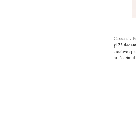
Carcasele Pe
și 22 dece
creative spa
nr. 5 (etajul