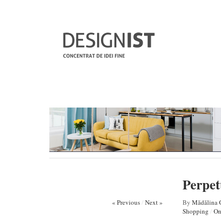
Perpet
« Previous
/
Next »
By
Mădălina 
Shopping
/
On