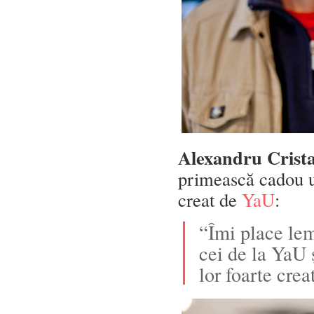
Alexandru Crista
primească cadou u
creat de
YaU
:
“Îmi place lemn
cei de la YaU 
lor foarte cre