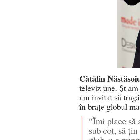
Cătălin Năstăsoi
televiziune. Știam
am invitat să tragă
în brațe globul ma
“Îmi place să
sub cot, să ți
glob, e o ming