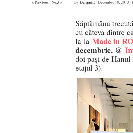
« Previous
/
Next »
By
Designist
/
December 18, 2013
/
Săptămâna trecută
cu câteva dintre c
Made in RO 
la la
decembrie, @
Im
doi pași de Hanul 
etajul 3).