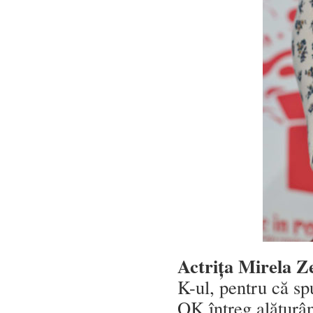
Actrița Mirela Z
K-ul, pentru că sp
OK întreg alăturân