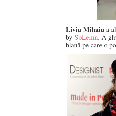
Liviu Mihaiu
a a
by
SoLemn
. A gl
blană pe care o p