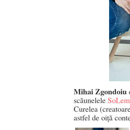
Mihai Zgondoiu
e
scăunelele
SoLem
Curelea (creatoarea
astfel de oiță con