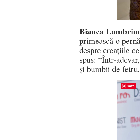
Bianca Lambrin
primească o pernă
despre creațiile ce
spus: “Într-adevăr
și bumbii de fetru.
Save