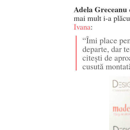
Adela Greceanu
mai mult i-a plăcu
Ivana
:
“Îmi place pen
departe, dar te
citești de apr
cusută montată